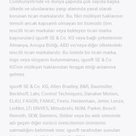
Cumhuriyeti'nde ve dünya çapında çok sayıda başka
ülkede ve uluslararası yargı alanında yasal olarak
korunan ticari markalarıdır. Bu, fikri mülkiyet haklarının
temsili ancak kapsamlı olmayan bir listesidir (örn.
tescilli ticari markaları veya bekleyen ticari marka
başvuruları) igus® SE & Co. KG veya bağlı şirketlerinin
Almanya, Avrupa Birliği, ABD ve/veya diğer ülkelerdeki
tescilli ticari markalarıdır. Bu listede bir ticari marka,
logo veya sloganın bulunmaması, igus® SE & Co.
KG'nin mülkiyet haklarından feragat ettiği anlamına
gelmez.
igus® SE & Co. KG, Allen Bradley, B&R, Baumüller,
Beckhoff, Lahr, Control Techniques, Danaher Motion,
ELAU, FAGOR, FANUC, Festo, Heidenhain, Jetter, Lenze,
LinMot, LTi DRiVES, Mitsubishi, NUM, Parker, Bosch
Rexroth, SEW, Siemens, Stöber veya bu web sitesinde
adı geçen diğer sürücü üreticilerinin ürünlerini
satmadığını belirtmek ister. igus® tarafından sunulan