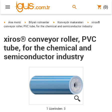
(0)
igus-icon-arrow-right
igus-icon-arrow-right
igus-icon-arrow-right
igus-icon-arrow-rig
Ana menü
Bilyalı rulmanlar
Konveyör makaraları
xiros®
conveyor roller, PVC tube, for the chemical and semiconductor industry
xiros® conveyor roller, PVC
tube, for the chemical and
semiconductor industry
igus-icon-lupe
igus-icon-lupe
igus-icon-lupe
1 üzerinden: 3