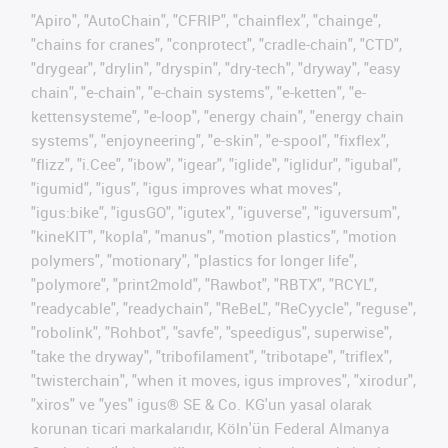
"Apiro", "AutoChain", "CFRIP", "chainflex", "chainge",
"chains for cranes", "conprotect", "cradle-chain", "CTD",
"drygear", "drylin", "dryspin", "dry-tech", "dryway", "easy
chain", "e-chain", "e-chain systems", "e-ketten", "e-
kettensysteme", "e-loop", "energy chain", "energy chain
systems", "enjoyneering", "e-skin", "e-spool", "fixflex",
"flizz", "i.Cee", "ibow", "igear", "iglide", "iglidur", "igubal",
"igumid", "igus", "igus improves what moves",
"igus:bike", "igusGO", "igutex", "iguverse", "iguversum",
"kineKIT", "kopla", "manus", "motion plastics", "motion
polymers", "motionary", "plastics for longer life",
"polymore", "print2mold", "Rawbot", "RBTX", "RCYL",
"readycable", "readychain", "ReBeL", "ReCyycle", "reguse",
"robolink", "Rohbot", "savfe", "speedigus", superwise",
"take the dryway", "tribofilament", "tribotape", "triflex",
"twisterchain", "when it moves, igus improves", "xirodur",
"xiros" ve "yes" igus® SE & Co. KG'un yasal olarak
korunan ticari markalarıdır, Köln'ün Federal Almanya