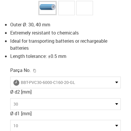
Outer Ø: 30, 40 mm
Extremely resistant to chemicals
Ideal for transporting batteries or rechargeable
batteries
Length tolerance: ±0.5 mm
igus-icon-copy-clipboard
Parça No.
igus-icon-lieferzeit
BBT-PVC30-6000-C160-20-GL
Ø d2 [mm]
30
Ø d1 [mm]
10