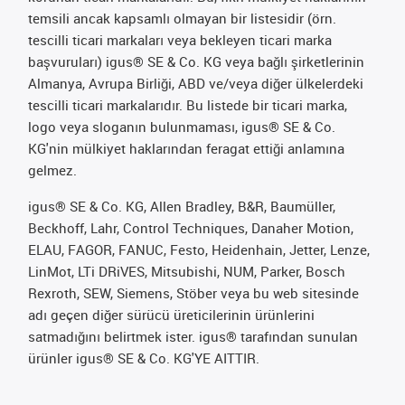
temsili ancak kapsamlı olmayan bir listesidir (örn.
tescilli ticari markaları veya bekleyen ticari marka
başvuruları) igus® SE & Co. KG veya bağlı şirketlerinin
Almanya, Avrupa Birliği, ABD ve/veya diğer ülkelerdeki
tescilli ticari markalarıdır. Bu listede bir ticari marka,
logo veya sloganın bulunmaması, igus® SE & Co.
KG'nin mülkiyet haklarından feragat ettiği anlamına
gelmez.
igus® SE & Co. KG, Allen Bradley, B&R, Baumüller,
Beckhoff, Lahr, Control Techniques, Danaher Motion,
ELAU, FAGOR, FANUC, Festo, Heidenhain, Jetter, Lenze,
LinMot, LTi DRiVES, Mitsubishi, NUM, Parker, Bosch
Rexroth, SEW, Siemens, Stöber veya bu web sitesinde
adı geçen diğer sürücü üreticilerinin ürünlerini
satmadığını belirtmek ister. igus® tarafından sunulan
ürünler igus® SE & Co. KG'YE AITTIR.