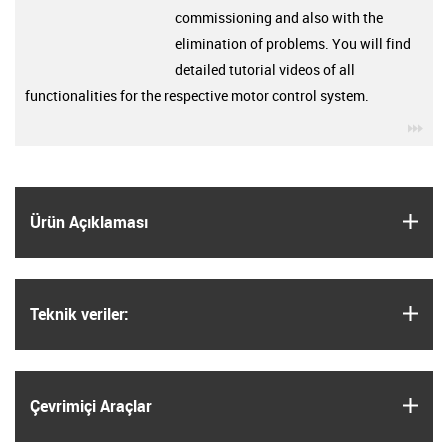
commissioning and also with the
elimination of problems. You will find
detailed tutorial videos of all
functionalities for the respective motor control system.
igu
igus
Ürün Açıklaması
igus
Teknik veriler:
igus
Çevrimiçi Araçlar