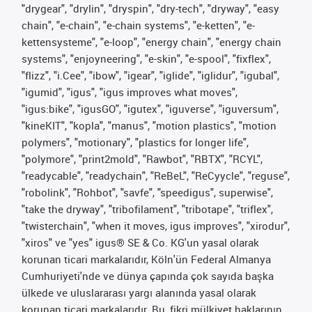
"drygear", "drylin", "dryspin", "dry-tech", "dryway", "easy
chain", "e-chain", "e-chain systems", "e-ketten", "e-
kettensysteme", "e-loop", "energy chain", "energy chain
systems", "enjoyneering", "e-skin", "e-spool", "fixflex",
"flizz", "i.Cee", "ibow", "igear", "iglide", "iglidur", "igubal",
"igumid", "igus", "igus improves what moves",
"igus:bike", "igusGO", "igutex", "iguverse", "iguversum",
"kineKIT", "kopla", "manus", "motion plastics", "motion
polymers", "motionary", "plastics for longer life",
"polymore", "print2mold", "Rawbot", "RBTX", "RCYL",
"readycable", "readychain", "ReBeL", "ReCyycle", "reguse",
"robolink", "Rohbot", "savfe", "speedigus", superwise",
"take the dryway", "tribofilament", "tribotape", "triflex",
"twisterchain", "when it moves, igus improves", "xirodur",
"xiros" ve "yes" igus® SE & Co. KG'un yasal olarak
korunan ticari markalarıdır, Köln'ün Federal Almanya
Cumhuriyeti'nde ve dünya çapında çok sayıda başka
ülkede ve uluslararası yargı alanında yasal olarak
korunan ticari markalarıdır. Bu, fikri mülkiyet haklarının