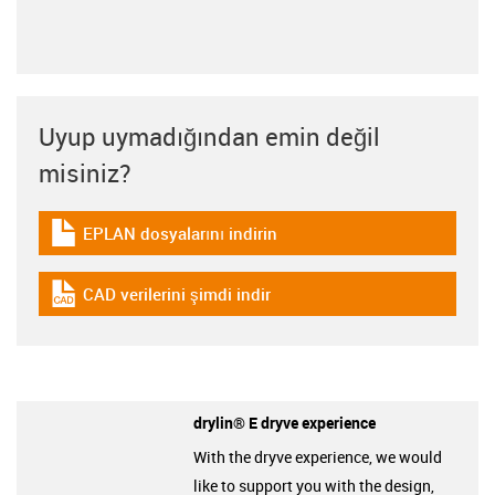
Uyup uymadığından emin değil
misiniz?
EPLAN dosyalarını indirin
igus-icon-download-plan
CAD verilerini şimdi indir
igus-icon-cad-dateien
drylin® E dryve experience
With the dryve experience, we would
like to support you with the design,