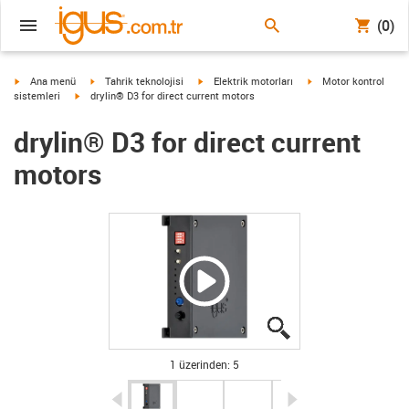
(0)
igus-icon-arrow-right
igus-icon-arrow-right
igus-icon-arrow-right
igus-icon-arrow-right
Ana menü
Tahrik teknolojisi
Elektrik motorları
Motor kontrol
igus-icon-arrow-right
sistemleri
drylin® D3 for direct current motors
drylin® D3 for direct current
motors
igus-icon-lupe
igus-icon-lupe
igus-icon-lupe
igus-icon-lupe
igus-icon-lupe
1 üzerinden: 5
igus-icon-arrow-left
igus-icon-arrow-r