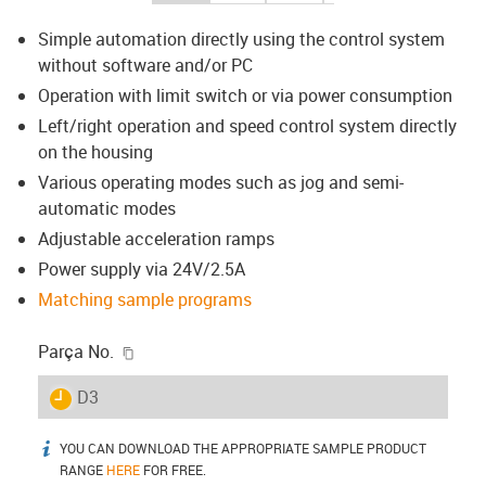
Simple automation directly using the control system
without software and/or PC
Operation with limit switch or via power consumption
Left/right operation and speed control system directly
on the housing
Various operating modes such as jog and semi-
automatic modes
Adjustable acceleration ramps
Power supply via 24V/2.5A
Matching sample programs
igus-icon-copy-clipboard
Parça No.
igus-icon-lieferzeit
D3
YOU CAN DOWNLOAD THE APPROPRIATE SAMPLE PRODUCT
igus-icon-info
RANGE
HERE
FOR FREE.