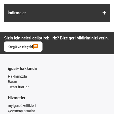
igus
İndirmeler
Sizin için neleri geliştirebiliriz? Bize geri bildiriminizi verin.
Övgü ve eleştiri
igus® hakkında
Hakkımızda
Basın
Ticari fuarlar
Hizmetler
myigus özellikleri
Çevrimiçi araçlar