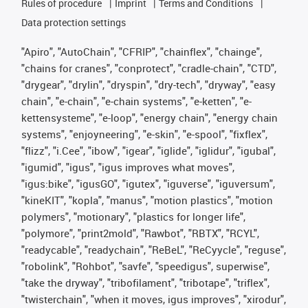
Rules of procedure
Imprint
Terms and Conditions
Data protection settings
"Apiro", "AutoChain", "CFRIP", "chainflex", "chainge",
"chains for cranes", "conprotect", "cradle-chain", "CTD",
"drygear", "drylin", "dryspin", "dry-tech", "dryway", "easy
chain", "e-chain", "e-chain systems", "e-ketten", "e-
kettensysteme", "e-loop", "energy chain", "energy chain
systems", "enjoyneering", "e-skin", "e-spool", "fixflex",
"flizz", "i.Cee", "ibow", "igear", "iglide", "iglidur", "igubal",
"igumid", "igus", "igus improves what moves",
"igus:bike", "igusGO", "igutex", "iguverse", "iguversum",
"kineKIT", "kopla", "manus", "motion plastics", "motion
polymers", "motionary", "plastics for longer life",
"polymore", "print2mold", "Rawbot", "RBTX", "RCYL",
"readycable", "readychain", "ReBeL", "ReCyycle", "reguse",
"robolink", "Rohbot", "savfe", "speedigus", superwise",
"take the dryway", "tribofilament", "tribotape", "triflex",
"twisterchain", "when it moves, igus improves", "xirodur",