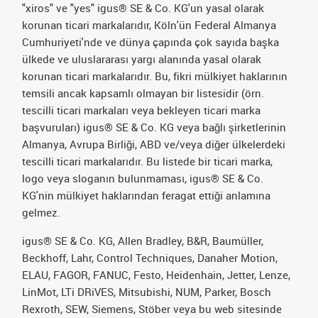
"xiros" ve "yes" igus® SE & Co. KG'un yasal olarak
korunan ticari markalarıdır, Köln'ün Federal Almanya
Cumhuriyeti'nde ve dünya çapında çok sayıda başka
ülkede ve uluslararası yargı alanında yasal olarak
korunan ticari markalarıdır. Bu, fikri mülkiyet haklarının
temsili ancak kapsamlı olmayan bir listesidir (örn.
tescilli ticari markaları veya bekleyen ticari marka
başvuruları) igus® SE & Co. KG veya bağlı şirketlerinin
Almanya, Avrupa Birliği, ABD ve/veya diğer ülkelerdeki
tescilli ticari markalarıdır. Bu listede bir ticari marka,
logo veya sloganın bulunmaması, igus® SE & Co.
KG'nin mülkiyet haklarından feragat ettiği anlamına
gelmez.
igus® SE & Co. KG, Allen Bradley, B&R, Baumüller,
Beckhoff, Lahr, Control Techniques, Danaher Motion,
ELAU, FAGOR, FANUC, Festo, Heidenhain, Jetter, Lenze,
LinMot, LTi DRiVES, Mitsubishi, NUM, Parker, Bosch
Rexroth, SEW, Siemens, Stöber veya bu web sitesinde