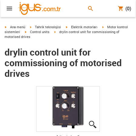
(0)
igus-icon-arrow-right
igus-icon-arrow-right
igus-icon-arrow-right
igus-icon-arrow-right
Ana menü
Tahrik teknolojisi
Elektrik motorları
Motor kontrol
igus-icon-arrow-right
igus-icon-arrow-right
sistemleri
Control units
drylin control unit for commissioning of
motorised drives
drylin control unit for
commissioning of motorised
drives
igus-icon-lupe
igus-icon-lupe