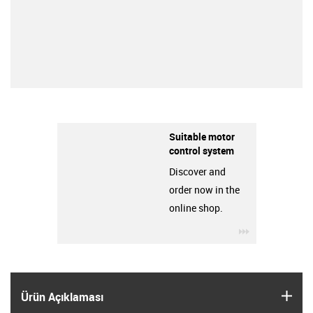
Suitable motor
control system
Discover and
order now in the
online shop.
igus-icon-3ar
igus
Ürün Açıklaması