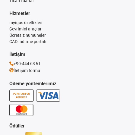
Ticari fuarlar
Hizmetler
myigus özellikleri
Çevrimiçi araçlar
Ücretsiz numuneler
CAD indirme portalı
İletişim
+90-444 63 51
İletişim formu
Ödeme yöntemlerimiz
PURCHASE ON
ACCOUNT
Ödüller