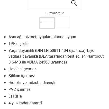
igus-icon-lupe
igus-icon-lupe
1 üzerinden: 2
Aşırı ağır hizmet uygulamalarına uygun
TPE dış kılıf
Yağa dayanıklı (DIN EN 60811-404 uyarınca), biyo
yağlara dayanıklı (DEA tarafından test edilen Plantocut
8 S-MB ile VDMA 24568 uyarınca)
Halojen içermez
Silikon içermez
Hidroliz ve mikroba dirençli
PVC içermez
CFRIP®
4 yıla kadar garanti