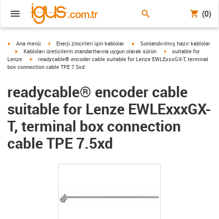
(0)
igus-icon-arrow-right
igus-icon-arrow-right
igus-icon-arrow-right
Ana menü
Enerji zincirleri için kablolar
Sonlandırılmış hazır kablolar
igus-icon-arrow-right
igus-icon-arrow-right
Kabloları üreticilerin standartlarına uygun olarak sürün
suitable for
igus-icon-arrow-right
Lenze
readycable® encoder cable suitable for Lenze EWLExxxGX-T, terminal
box connection cable TPE 7.5xd
readycable® encoder cable
suitable for Lenze EWLExxxGX-
T, terminal box connection
cable TPE 7.5xd