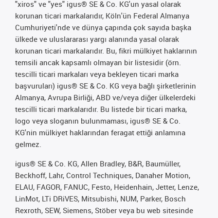
"xiros" ve "yes" igus® SE & Co. KG'un yasal olarak
korunan ticari markalarıdır, Köln'ün Federal Almanya
Cumhuriyeti'nde ve dünya çapında çok sayıda başka
ülkede ve uluslararası yargı alanında yasal olarak
korunan ticari markalarıdır. Bu, fikri mülkiyet haklarının
temsili ancak kapsamlı olmayan bir listesidir (örn.
tescilli ticari markaları veya bekleyen ticari marka
başvuruları) igus® SE & Co. KG veya bağlı şirketlerinin
Almanya, Avrupa Birliği, ABD ve/veya diğer ülkelerdeki
tescilli ticari markalarıdır. Bu listede bir ticari marka,
logo veya sloganın bulunmaması, igus® SE & Co.
KG'nin mülkiyet haklarından feragat ettiği anlamına
gelmez.
igus® SE & Co. KG, Allen Bradley, B&R, Baumüller,
Beckhoff, Lahr, Control Techniques, Danaher Motion,
ELAU, FAGOR, FANUC, Festo, Heidenhain, Jetter, Lenze,
LinMot, LTi DRiVES, Mitsubishi, NUM, Parker, Bosch
Rexroth, SEW, Siemens, Stöber veya bu web sitesinde