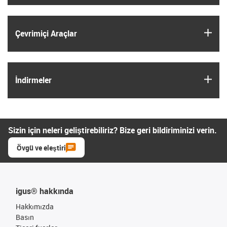
igus
Çevrimiçi Araçlar
igus
İndirmeler
Sizin için neleri geliştirebiliriz? Bize geri bildiriminizi verin.
Övgü ve eleştiri
igus® hakkında
Hakkımızda
Basın