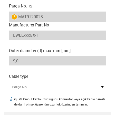
igus-icon-copy-clipboard
Parça No.
igus-icon-lieferzeit
MAT9120028
Manufacturer Part No
Outer diameter (d) max. mm [mm]
Cable type
Parça No.
igus® GmbH, kablo uzunluğunu konnektör veya açık kablo demeti
igus-icon-info
de dahil olmak üzere tüm uzunluk üzerinden tanımlar.