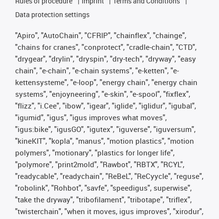
Rules of procedure
Imprint
Terms and Conditions
Data protection settings
"Apiro", "AutoChain", "CFRIP", "chainflex", "chainge",
"chains for cranes", "conprotect", "cradle-chain", "CTD",
"drygear", "drylin", "dryspin", "dry-tech", "dryway", "easy
chain", "e-chain", "e-chain systems", "e-ketten", "e-
kettensysteme", "e-loop", "energy chain", "energy chain
systems", "enjoyneering", "e-skin", "e-spool", "fixflex",
"flizz", "i.Cee", "ibow", "igear", "iglide", "iglidur", "igubal",
"igumid", "igus", "igus improves what moves",
"igus:bike", "igusGO", "igutex", "iguverse", "iguversum",
"kineKIT", "kopla", "manus", "motion plastics", "motion
polymers", "motionary", "plastics for longer life",
"polymore", "print2mold", "Rawbot", "RBTX", "RCYL",
"readycable", "readychain", "ReBeL", "ReCyycle", "reguse",
"robolink", "Rohbot", "savfe", "speedigus", superwise",
"take the dryway", "tribofilament", "tribotape", "triflex",
"twisterchain", "when it moves, igus improves", "xirodur",