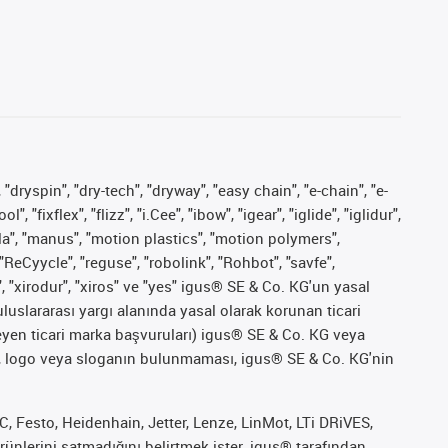
 "dryspin", "dry-tech", "dryway", "easy chain", "e-chain", "e-
fixflex", "flizz", "i.Cee", "ibow", "igear", "iglide", "iglidur",
pla", "manus", "motion plastics", "motion polymers",
"ReCyycle", "reguse", "robolink", "Rohbot", "savfe",
", "xirodur", "xiros" ve "yes" igus® SE & Co. KG'un yasal
uslararası yargı alanında yasal olarak korunan ticari
ekleyen ticari marka başvuruları) igus® SE & Co. KG veya
marka, logo veya sloganın bulunmaması, igus® SE & Co. KG'nin
 Festo, Heidenhain, Jetter, Lenze, LinMot, LTi DRiVES,
ünlerini satmadığını belirtmek ister. igus® tarafından