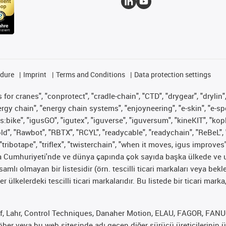
edure
Imprint
Terms and Conditions
Data protection settings
for cranes", "conprotect", "cradle-chain", "CTD", "drygear", "drylin",
 chain", "energy chain systems", "enjoyneering", "e-skin", "e-spool", "
s:bike", "igusGO", "igutex", "iguverse", "iguversum", "kineKIT", "ko
old", "Rawbot", "RBTX", "RCYL", "readycable", "readychain", "ReBeL", 
"tribotape", "triflex", "twisterchain", "when it moves, igus improves
ya Cumhuriyeti'nde ve dünya çapında çok sayıda başka ülkede ve ul
psamlı olmayan bir listesidir (örn. tescilli ticari markaları veya b
er ülkelerdeki tescilli ticari markalarıdır. Bu listede bir ticari 
f, Lahr, Control Techniques, Danaher Motion, ELAU, FAGOR, FANUC,
er veya bu web sitesinde adı geçen diğer sürücü üreticilerinin ür