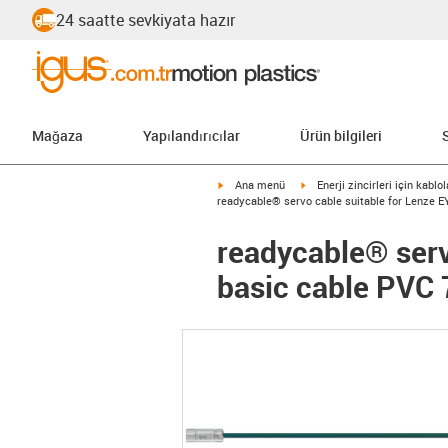
24 saatte sevkiyata hazır
Mağaza
Yapılandırıcılar
Ürün bilgileri
igus-icon-arrow-right
igus-icon-arrow-right
Ana menü
Enerji zincirleri için kablol
readycable® servo cable suitable for Lenze 
readycable® ser
basic cable PVC 