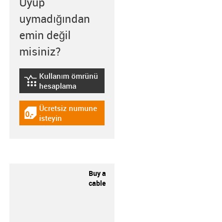
Uyup
uymadığından
emin değil
misiniz?
Kullanım ömrünü
igus-icon-lebensdauerrechner
hesaplama
Ücretsiz numune
igus-icon-gratismuster
isteyin
Buy a
cable