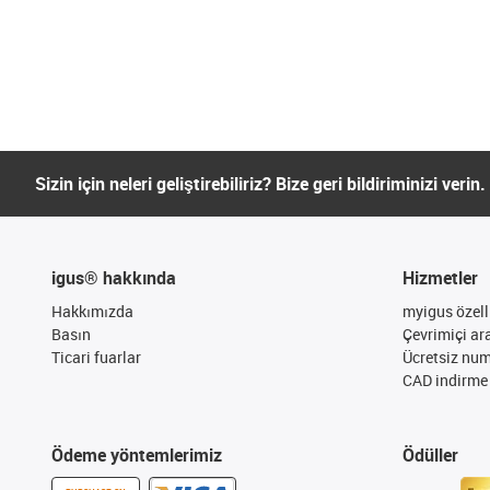
Sizin için neleri geliştirebiliriz? Bize geri bildiriminizi verin.
igus® hakkında
Hizmetler
Hakkımızda
myigus özelli
Basın
Çevrimiçi ar
Ticari fuarlar
Ücretsiz nu
CAD indirme 
Ödeme yöntemlerimiz
Ödüller