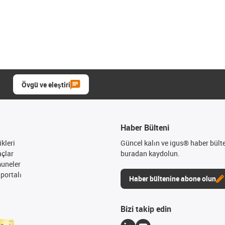
Övgü ve eleştiri
Haber Bülteni
kleri
Güncel kalın ve igus® haber bült
açlar
buradan kaydolun.
muneler
portalı
Haber bültenine abone olun
Bizi takip edin