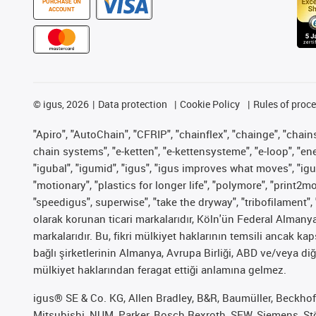
PURCHASE ON
ACCOUNT
©
igus, 2026
Data protection
Cookie Policy
Rules of proc
"Apiro", "AutoChain", "CFRIP", "chainflex", "chainge", "chains 
chain systems", "e-ketten", "e-kettensysteme", "e-loop", "energy
"igubal", "igumid", "igus", "igus improves what moves", "igu
"motionary", "plastics for longer life", "polymore", "print2m
"speedigus", superwise", "take the dryway", "tribofilament", 
olarak korunan ticari markalarıdır, Köln'ün Federal Alman
markalarıdır. Bu, fikri mülkiyet haklarının temsili ancak ka
bağlı şirketlerinin Almanya, Avrupa Birliği, ABD ve/veya diğ
mülkiyet haklarından feragat ettiği anlamına gelmez.
igus® SE & Co. KG, Allen Bradley, B&R, Baumüller, Beckhof
Mitsubishi, NUM, Parker, Bosch Rexroth, SEW, Siemens, Stöb