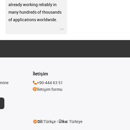
already working reliably in
many hundreds of thousands
of applications worldwide.
igus-icon-3arrow
İletişim
enine
+90-444 63 51
İletişim formu
Dil:
Türkçe
Ülke:
Türkiye