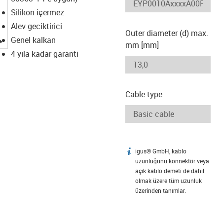
Silikon içermez
Alev geciktirici
Outer diameter (d) max.
igus-icon-lupe
Genel kalkan
mm [mm]
4 yıla kadar garanti
Cable type
igus® GmbH, kablo
igus-icon-info
uzunluğunu konnektör veya
açık kablo demeti de dahil
olmak üzere tüm uzunluk
üzerinden tanımlar.