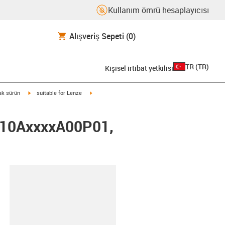
Kullanım ömrü hesaplayıcısı
Alışveriş Sepeti
(0)
TR
(
TR
)
Kişisel irtibat yetkilisi
igus-icon-arrow-right
igus-icon-arrow-right
rak sürün
suitable for Lenze
0010AxxxxA00P01,
-clipboard