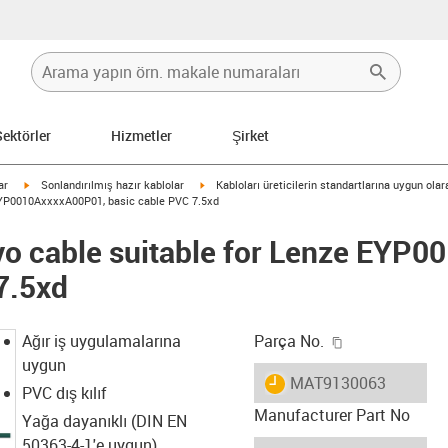
Sektörler
Hizmetler
Şirket
igus-icon-arrow-right
igus-icon-arrow-right
ar
Sonlandırılmış hazır kablolar
Kabloları üreticilerin standartlarına uygun ola
EYP0010AxxxxA00P01, basic cable PVC 7.5xd
vo cable suitable for Lenze EYP
7.5xd
igus-icon-copy
Ağır iş uygulamalarına
Parça No.
uygun
igus-icon-lieferzeit
MAT9130063
PVC dış kılıf
Manufacturer Part No
Yağa dayanıklı (DIN EN
50363-4-1'e uygun)