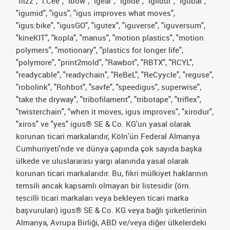
"flizz", "i.Cee", "ibow", "igear", "iglide", "iglidur", "igubal",
"igumid", "igus", "igus improves what moves",
"igus:bike", "igusGO", "igutex", "iguverse", "iguversum",
"kineKIT", "kopla", "manus", "motion plastics", "motion
polymers", "motionary", "plastics for longer life",
"polymore", "print2mold", "Rawbot", "RBTX", "RCYL",
"readycable", "readychain", "ReBeL", "ReCyycle", "reguse",
"robolink", "Rohbot", "savfe", "speedigus", superwise",
"take the dryway", "tribofilament", "tribotape", "triflex",
"twisterchain", "when it moves, igus improves", "xirodur",
"xiros" ve "yes" igus® SE & Co. KG'un yasal olarak
korunan ticari markalarıdır, Köln'ün Federal Almanya
Cumhuriyeti'nde ve dünya çapında çok sayıda başka
ülkede ve uluslararası yargı alanında yasal olarak
korunan ticari markalarıdır. Bu, fikri mülkiyet haklarının
temsili ancak kapsamlı olmayan bir listesidir (örn.
tescilli ticari markaları veya bekleyen ticari marka
başvuruları) igus® SE & Co. KG veya bağlı şirketlerinin
Almanya, Avrupa Birliği, ABD ve/veya diğer ülkelerdeki