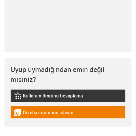
Uyup uymadığından emin değil
misiniz?
Kullanım ömrünü hesaplama
igus-icon-lebensdauerrechner
Ücretsiz numune isteyin
igus-icon-gratismuster