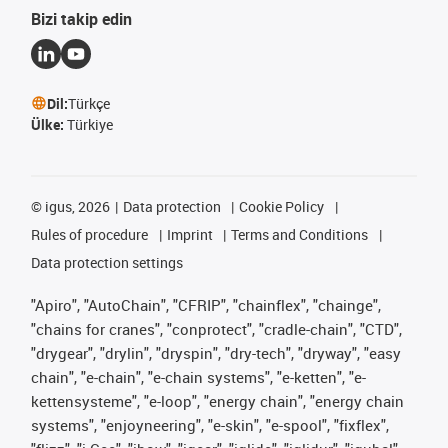
Bizi takip edin
Dil:
Türkçe
Ülke:
Türkiye
©
igus, 2026
Data protection
Cookie Policy
Rules of procedure
Imprint
Terms and Conditions
Data protection settings
"Apiro", "AutoChain", "CFRIP", "chainflex", "chainge",
"chains for cranes", "conprotect", "cradle-chain", "CTD",
"drygear", "drylin", "dryspin", "dry-tech", "dryway", "easy
chain", "e-chain", "e-chain systems", "e-ketten", "e-
kettensysteme", "e-loop", "energy chain", "energy chain
systems", "enjoyneering", "e-skin", "e-spool", "fixflex",