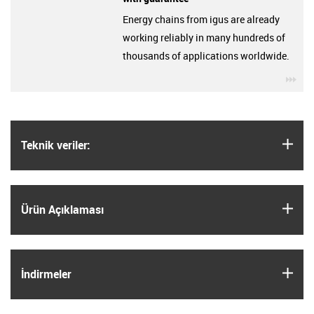
Energy chains from igus are already
working reliably in many hundreds of
thousands of applications worldwide.
igu
igus
Teknik veriler:
igus
Ürün Açıklaması
igus
İndirmeler