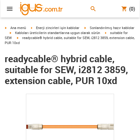
(0)
igus-icon-arrow-right
igus-icon-arrow-right
igus-icon-arrow-right
Ana menü
Enerji zincirleri için kablolar
Sonlandırılmış hazır kablolar
igus-icon-arrow-right
igus-icon-arrow-right
Kabloları üreticilerin standartlarına uygun olarak sürün
suitable for
igus-icon-arrow-right
SEW
readycable® hybrid cable, suitable for SEW, i2812 3859, extension cable,
PUR 10xd
readycable® hybrid cable,
suitable for SEW, i2812 3859,
extension cable, PUR 10xd