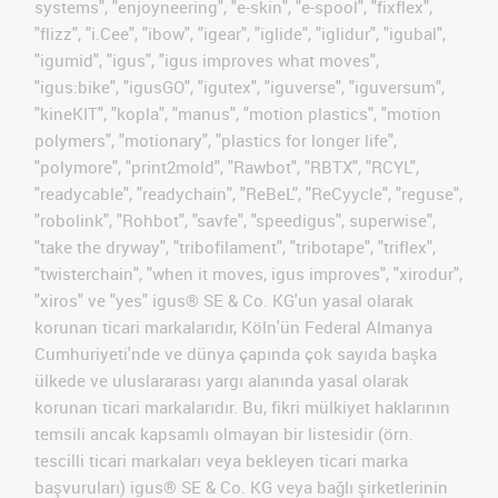
systems", "enjoyneering", "e-skin", "e-spool", "fixflex",
"flizz", "i.Cee", "ibow", "igear", "iglide", "iglidur", "igubal",
"igumid", "igus", "igus improves what moves",
"igus:bike", "igusGO", "igutex", "iguverse", "iguversum",
"kineKIT", "kopla", "manus", "motion plastics", "motion
polymers", "motionary", "plastics for longer life",
"polymore", "print2mold", "Rawbot", "RBTX", "RCYL",
"readycable", "readychain", "ReBeL", "ReCyycle", "reguse",
"robolink", "Rohbot", "savfe", "speedigus", superwise",
"take the dryway", "tribofilament", "tribotape", "triflex",
"twisterchain", "when it moves, igus improves", "xirodur",
"xiros" ve "yes" igus® SE & Co. KG'un yasal olarak
korunan ticari markalarıdır, Köln'ün Federal Almanya
Cumhuriyeti'nde ve dünya çapında çok sayıda başka
ülkede ve uluslararası yargı alanında yasal olarak
korunan ticari markalarıdır. Bu, fikri mülkiyet haklarının
temsili ancak kapsamlı olmayan bir listesidir (örn.
tescilli ticari markaları veya bekleyen ticari marka
başvuruları) igus® SE & Co. KG veya bağlı şirketlerinin