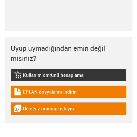
Uyup uymadığından emin değil
misiniz?
Kullanım ömrünü hesaplama
igus-icon-lebensdauerrechner
EPLAN dosyalarını indirin
igus-icon-download-plan
Ücretsiz numune isteyin
igus-icon-gratismuster