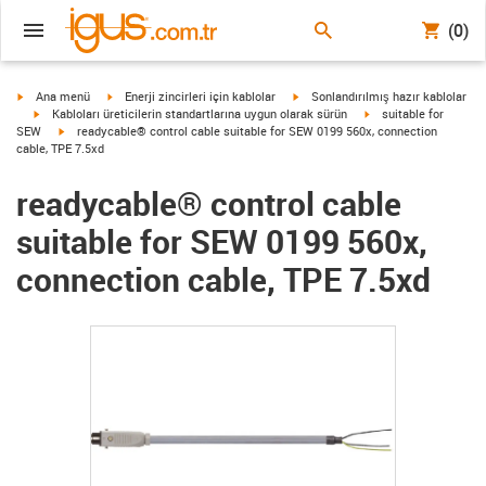
(0)
igus-icon-arrow-right
igus-icon-arrow-right
igus-icon-arrow-right
Ana menü
Enerji zincirleri için kablolar
Sonlandırılmış hazır kablolar
igus-icon-arrow-right
igus-icon-arrow-right
Kabloları üreticilerin standartlarına uygun olarak sürün
suitable for
igus-icon-arrow-right
SEW
readycable® control cable suitable for SEW 0199 560x, connection
cable, TPE 7.5xd
readycable® control cable
suitable for SEW 0199 560x,
connection cable, TPE 7.5xd