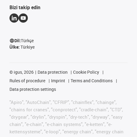
Bizi takip edin
Dil:
Türkçe
Ülke:
Türkiye
©
igus, 2026
Data protection
Cookie Policy
Rules of procedure
Imprint
Terms and Conditions
Data protection settings
"Apiro", "AutoChain", "CFRIP", "chainflex", "chainge",
"chains for cranes", "conprotect", "cradle-chain", "CTD",
"drygear", "drylin", "dryspin", "dry-tech", "dryway", "easy
chain", "e-chain", "e-chain systems", "e-ketten", "e-
kettensysteme", "e-loop", "energy chain", "energy chain