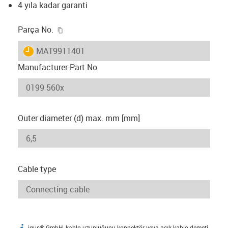
4 yıla kadar garanti
igus-icon-copy-clipboard
Parça No.
igus-icon-lieferzeit
MAT9911401
Manufacturer Part No
Outer diameter (d) max. mm [mm]
Cable type
igus® GmbH, kablo uzunluğunu konnektör veya açık kablo demeti