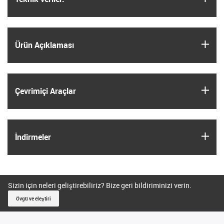
igus
Ürün Açıklaması
igus
Çevrimiçi Araçlar
igus
İndirmeler
Sizin için neleri geliştirebiliriz? Bize geri bildiriminizi verin.
Övgü ve eleştiri