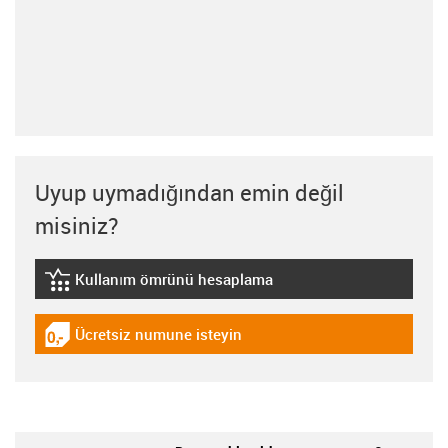
Uyup uymadığından emin değil
misiniz?
Kullanım ömrünü hesaplama
igus-icon-lebensdauerrechner
Ücretsiz numune isteyin
igus-icon-gratismuster