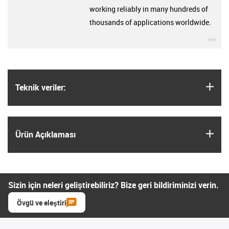
working reliably in many hundreds of
thousands of applications worldwide.
igu
igus
Teknik veriler:
igus
Ürün Açıklaması
Sizin için neleri geliştirebiliriz? Bize geri bildiriminizi verin.
Övgü ve eleştiri