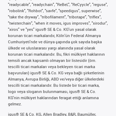
"readycable", "readychain", "ReBeL", "ReCyycle", "reguse",
"robolink", "Rohbot", "savfe", "speedigus", superwise",
"take the dryway", "tribofilament", "tribotape", "triflex",
"twisterchain", "when it moves, igus improves", "xirodur",
"xiros" ve "yes" igus® SE & Co. KG'un yasal olarak
korunan ticari markalarıdır, Köln'ün Federal Almanya
Cumhuriyeti'nde ve dünya çapında çok sayıda başka
ülkede ve uluslararası yargı alanında yasal olarak
korunan ticari markalarıdır. Bu, fikri mülkiyet haklarının
temsili ancak kapsamlı olmayan bir listesidir (örn.
tescilli ticari markaları veya bekleyen ticari marka
başvuruları) igus® SE & Co. KG veya bağlı şirketlerinin
Almanya, Avrupa Birliği, ABD ve/veya diğer ülkelerdeki
tescilli ticari markalarıdır. Bu listede bir ticari marka,
logo veya sloganın bulunmaması, igus® SE & Co.
KG'nin mülkiyet haklarından feragat ettiği anlamına
gelmez.
igus® SE & Co. KG, Allen Bradley, B&R, Baumüller,