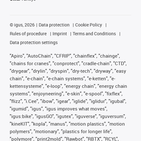
©
igus, 2026
Data protection
Cookie Policy
Rules of procedure
Imprint
Terms and Conditions
Data protection settings
"Apiro", "AutoChain", "CFRIP", "chainflex", "chainge",
"chains for cranes", "conprotect", "cradle-chain", "CTD",
"drygear", "drylin", "dryspin", "dry-tech", "dryway", "easy
chain", "e-chain", "e-chain systems", "e-ketten", "e-
kettensysteme", "e-loop", "energy chain", "energy chain
systems", "enjoyneering", "e-skin", "e-spool", "fixflex",
"flizz", "i.Cee", "ibow", "igear", "iglide", "iglidur", "igubal",
"igumid", "igus", "igus improves what moves",
"igus:bike", "igusGO", "igutex", "iguverse", "iguversum",
"kineKIT", "kopla", "manus", "motion plastics", "motion
polymers", "motionary", "plastics for longer life",
"polymore", "print2mold", "Rawbot", "RBTX", "RCYL",