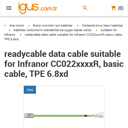
(0)
igus-icon-arrow-right
igus-icon-arrow-right
igus-icon-arrow-right
Ana menü
Enerji zincirleri için kablolar
Sonlandırılmış hazır kablolar
igus-icon-arrow-right
igus-icon-arrow-right
Kabloları üreticilerin standartlarına uygun olarak sürün
suitable for
igus-icon-arrow-right
Infranor
readycable data cable suitable for Infranor CC022xxxxR, basic cable,
TPE 6.8xd
readycable data cable suitable
for Infranor CC022xxxxR, basic
cable, TPE 6.8xd
Yeni