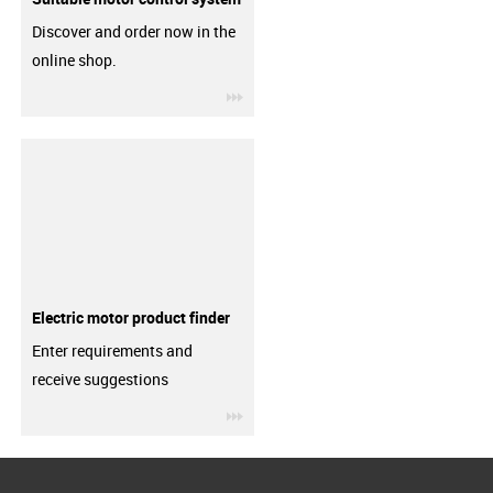
Discover and order now in the
online shop.
igus-icon-3arrow
Electric motor product finder
Enter requirements and
receive suggestions
igus-icon-3arrow