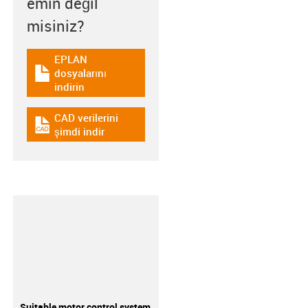
emin değil
misiniz?
EPLAN
dosyalarını
igus-icon-download-plan
indirin
CAD verilerini
igus-icon-cad-dateien
şimdi indir
Suitable motor control system