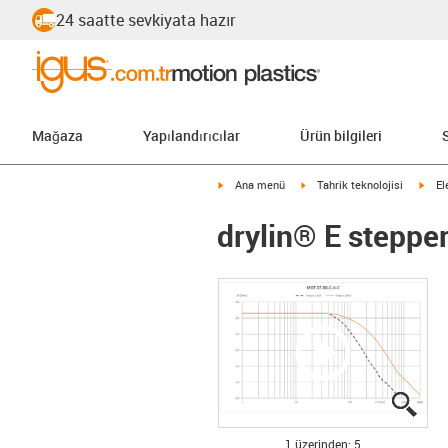
24 saatte sevkiyata hazır
Mağaza
Yapılandırıcılar
Ürün bilgileri
igus-icon-arrow-right
igus-icon-arrow-right
igus
Ana menü
Tahrik teknolojisi
El
drylin® E steppe
igus
igus
igus
igus
igus
1 üzerinden: 5