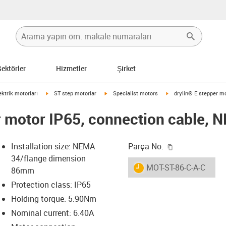
Sektörler
Hizmetler
Şirket
-icon-arrow-right
igus-icon-arrow-right
igus-icon-arrow-right
igus-icon-arrow-right
ektrik motorları
ST step motorlar
Specialist motors
drylin® E stepper m
r motor IP65, connection cable,
igus-icon-copy
Installation size: NEMA
Parça No.
34/flange dimension
igus-icon-lieferzeit
MOT-ST-86-C-A-C
86mm
Protection class: IP65
Holding torque: 5.90Nm
-icon-lupe
-icon-lupe
-icon-lupe
-icon-lupe
-icon-lupe
Nominal current: 6.40A