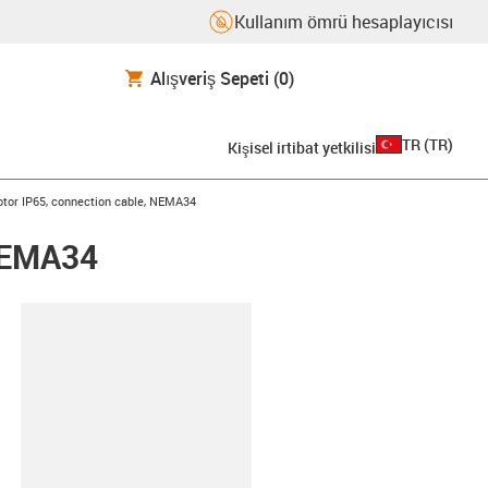
Kullanım ömrü hesaplayıcısı
Alışveriş Sepeti
(0)
TR
(
TR
)
Kişisel irtibat yetkilisi
otor IP65, connection cable, NEMA34
 NEMA34
-clipboard