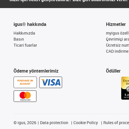
igus® hakkında
Hizmetler
Hakkımızda
myigus özelli
Basın
Çevrimiçi ar
Ticari fuarlar
Ücretsiz nu
CAD indirme 
Ödeme yöntemlerimiz
Ödüller
PURCHASE ON
ACCOUNT
©
igus, 2026
Data protection
Cookie Policy
Rules of proc