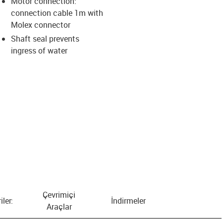
Motor connection:
connection cable 1m with
us-icon-arrow-right
Molex connector
Shaft seal prevents
ingress of water
Çevrimiçi
iler:
İndirmeler
Araçlar