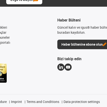
Haber Bülteni
kleri
Güncel kalın ve igus® haber bült
açlar
buradan kaydolun.
muneler
portalı
Haber bültenine abone olun
Bizi takip edin
edure
Imprint
Terms and Conditions
Data protection settings