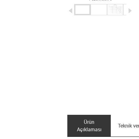
igus-icon-arrow-left
ig
Ürün
Teknik ver
Açıklaması