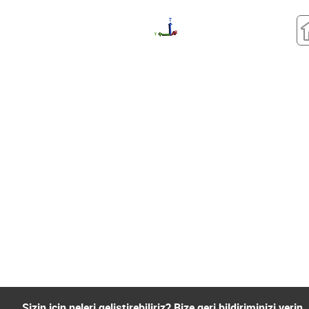
Sizin için neleri geliştirebiliriz? Bize geri bildiriminizi verin.