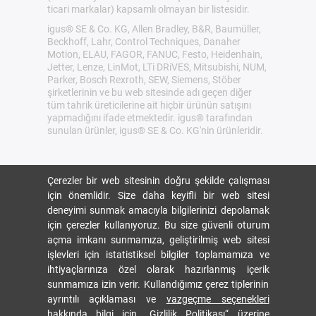
ticari markalar) kapsamlı olmayan bir listesidir.
igus® SE & Co. KG, Allen Bradley, B&R, Baumüller,
Beckhoff, Lahr, Control Techniques, Danaher
Motion, ELAU, FAGOR, FANUC, Festo, Heidenhain,
Jetter, Lenze, LinMot, LTi DRiVES, Mitsubishi, NUM,
Parker, Bosch Rexroth, SEW, Siemens, Stöber
şirketlerinin ve bu web sitesinde adı geçen diğer
tüm tahrik üreticilerine ait hiçbir ürünün satışını
yapmadığını ifade etmektedir. igus® tarafından
sunulan ürünler, igus® SE & Co. KG'nin ürünleridir.
Çerezler bir web sitesinin doğru şekilde çalışması
için önemlidir. Size daha keyifli bir web sitesi
deneyimi sunmak amacıyla bilgilerinizi depolamak
için çerezler kullanıyoruz. Bu size güvenli oturum
açma imkanı sunmamıza, geliştirilmiş web sitesi
işlevleri için istatistiksel bilgiler toplamamıza ve
ihtiyaçlarınıza özel olarak hazırlanmış içerik
sunmamıza izin verir. Kullandığımız çerez tiplerinin
ayrıntılı açıklaması ve
vazgeçme seçenekleri
hakkında bilgi için
„Gizlilik Politikası“
üzerine