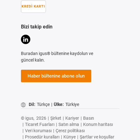
KREDI KARTI
Bizi takip edin
Buradan igus® bültenine kaydolun ve
güncel kalın.
Haber bültenine abone olun
Dil:
Türkçe
|
Ülke:
Türkiye
© igus,
2026
|
Şirket
|
Kariyer
|
Basın
|
Ticaret Fuarları
|
Satın alma
|
Konum haritası
|
Veri koruması
|
Çerez politikası
|
Prosedür kuralları
|
Künye
|
Şartlar ve koşullar