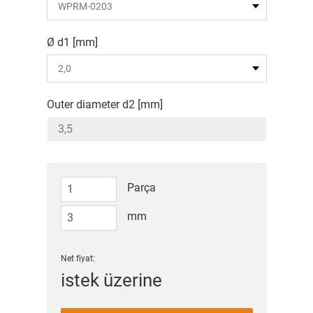
Ø d1 [mm]
Outer diameter d2 [mm]
Parça
mm
Net fiyat:
istek üzerine