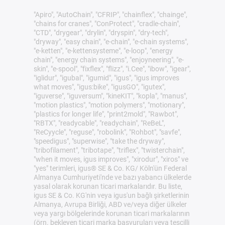
"Apiro", "AutoChain", "CFRIP", "chainflex", "chainge",
"chains for cranes", "ConProtect", "cradle-chain",
"CTD", "drygear", "drylin", "dryspin", "dry-tech",
"dryway", "easy chain", "e-chain", "e-chain systems",
"e-ketten", "e-kettensysteme", "e-loop", "energy
chain", "energy chain systems", "enjoyneering", "e-
skin", "e-spool", "fixflex", "flizz", "i.Cee", "ibow", "igear",
"iglidur", "igubal", "igumid", "igus", "igus improves
what moves", "igus:bike", "igusGO", "igutex",
"iguverse", "iguversum", "kineKIT", "kopla", "manus",
"motion plastics", "motion polymers", "motionary",
"plastics for longer life", "print2mold", "Rawbot",
"RBTX", "readycable", "readychain", "ReBeL",
"ReCyycle", "reguse", "robolink", "Rohbot", "savfe",
"speedigus", "superwise", "take the dryway",
"tribofilament", "tribotape", "triflex", "twisterchain",
"when it moves, igus improves", "xirodur", "xiros" ve
"yes" terimleri, igus® SE & Co. KG/ Köln'ün Federal
Almanya Cumhuriyeti'nde ve bazı yabancı ülkelerde
yasal olarak korunan ticari markalarıdır. Bu liste,
igus SE & Co. KG'nin veya igus'un bağlı şirketlerinin
Almanya, Avrupa Birliği, ABD ve/veya diğer ülkeler
veya yargı bölgelerinde korunan ticari markalarının
(örn. bekleyen ticari marka başvuruları veya tescilli