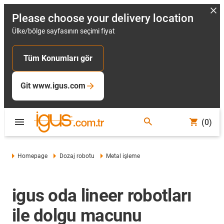
Please choose your delivery location
Ülke/bölge sayfasının seçimi fiyat
Tüm Konumları gör
Git www.igus.com
(0)
Homepage
Dozaj robotu
Metal işleme
igus oda lineer robotları
ile dolgu macunu