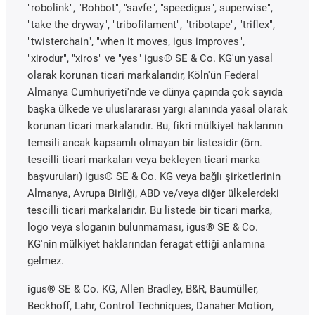
"robolink", "Rohbot", "savfe", "speedigus", superwise",
"take the dryway", "tribofilament", "tribotape", "triflex",
"twisterchain", "when it moves, igus improves",
"xirodur", "xiros" ve "yes" igus® SE & Co. KG'un yasal
olarak korunan ticari markalarıdır, Köln'ün Federal
Almanya Cumhuriyeti'nde ve dünya çapında çok sayıda
başka ülkede ve uluslararası yargı alanında yasal olarak
korunan ticari markalarıdır. Bu, fikri mülkiyet haklarının
temsili ancak kapsamlı olmayan bir listesidir (örn.
tescilli ticari markaları veya bekleyen ticari marka
başvuruları) igus® SE & Co. KG veya bağlı şirketlerinin
Almanya, Avrupa Birliği, ABD ve/veya diğer ülkelerdeki
tescilli ticari markalarıdır. Bu listede bir ticari marka,
logo veya sloganın bulunmaması, igus® SE & Co.
KG'nin mülkiyet haklarından feragat ettiği anlamına
gelmez.
igus® SE & Co. KG, Allen Bradley, B&R, Baumüller,
Beckhoff, Lahr, Control Techniques, Danaher Motion,