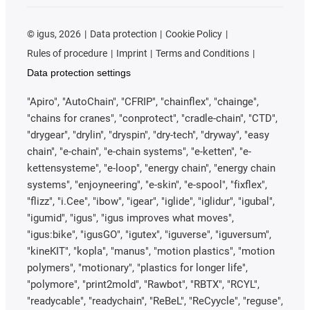
©
igus, 2026
Data protection
Cookie Policy
Rules of procedure
Imprint
Terms and Conditions
Data protection settings
"Apiro", "AutoChain", "CFRIP", "chainflex", "chainge",
"chains for cranes", "conprotect", "cradle-chain", "CTD",
"drygear", "drylin", "dryspin", "dry-tech", "dryway", "easy
chain", "e-chain", "e-chain systems", "e-ketten", "e-
kettensysteme", "e-loop", "energy chain", "energy chain
systems", "enjoyneering", "e-skin", "e-spool", "fixflex",
"flizz", "i.Cee", "ibow", "igear", "iglide", "iglidur", "igubal",
"igumid", "igus", "igus improves what moves",
"igus:bike", "igusGO", "igutex", "iguverse", "iguversum",
"kineKIT", "kopla", "manus", "motion plastics", "motion
polymers", "motionary", "plastics for longer life",
"polymore", "print2mold", "Rawbot", "RBTX", "RCYL",
"readycable", "readychain", "ReBeL", "ReCyycle", "reguse",