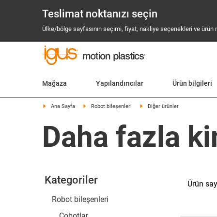
Teslimat noktanızı seçin
Ülke/bölge sayfasının seçimi, fiyat, nakliye seçenekleri ve ürün mev
Mağaza
Yapılandırıcılar
Ürün bilgileri
Ana Sayfa
Robot bileşenleri
Diğer ürünler
Daha fazla k
Kategoriler
Ürün say
Robot bileşenleri
Cobotlar