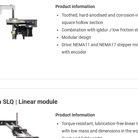
Product information
Toothed, hard-anodised and corrosion-r
square hollow section
Combination with iglidur J low friction 
Modular design
Drive: NEMA11 and NEMA17 stepper mo
with encoder
n SLQ | Linear module
Product information
Torque-resistant, lubrication-free linear
with low mass and dimensions in the w