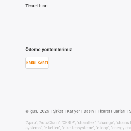
Ticaret fuarı
Ödeme yöntemlerimiz
KREDI KARTI
© igus,
2026
|
Şirket
|
Kariyer
|
Basın
|
Ticaret Fuarları
|
S
"Apiro", "AutoChain", "CFRIP", "chainflex", "chainge", "chains f
systems", "e-ketten", "e-kettensysteme", "e-loop", "energy chain",