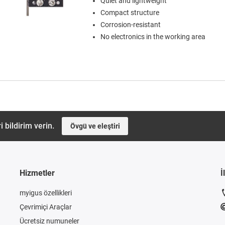
Quiet and lightweight
Compact structure
Corrosion-resistant
No electronics in the working area
i bildirim verin.
Övgü ve eleştiri
Hizmetler
İ
myigus özellikleri
Çevrimiçi Araçlar
Ücretsiz numuneler