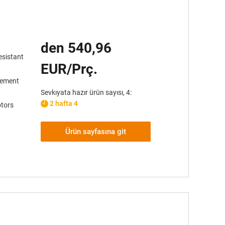
den 540,96
esistant
EUR/Prç.
element
Sevkıyata hazır ürün sayısı, 4:
2 hafta 4
tors
Ürün sayfasına git