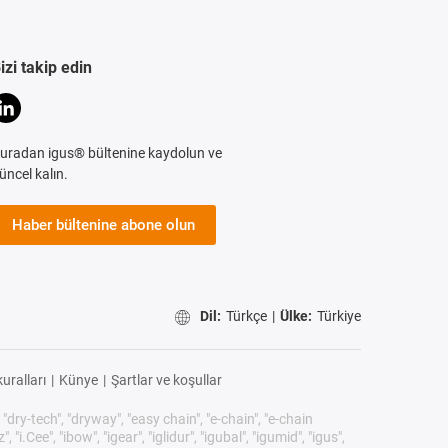
izi takip edin
uradan igus® bültenine kaydolun ve
üncel kalın.
Haber bültenine abone olun
Dil:
Türkçe
|
Ülke:
Türkiye
uralları
|
Künye
|
Şartlar ve koşullar
 "dry-tech", "dryway", "easy chain", "e-chain", "e-chain
"i.Cee", "ibow", "igear", "iglidur", "igubal", "igumid", "igus",