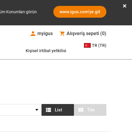
www.igus.com'ye git
üm Konumları görün
myigus
Alışveriş sepeti
(
0
)
TR (TR)
Kişisel irtibat yetkilisi
List
Tile