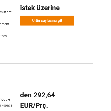
istek üzerine
esistant
Ürün sayfasına git
element
tors
den 292,64
 module
EUR/Prç.
orkspace