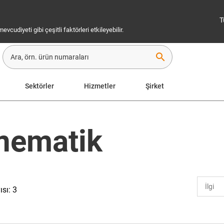
T
cudiyeti gibi çeşitli faktörleri etkileyebilir.
search
Sektörler
Hizmetler
Şirket
inematik
ısı: 3