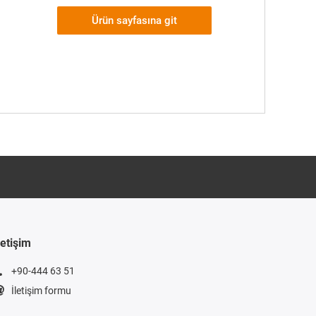
Ürün sayfasına git
letişim
+90-444 63 51
İletişim formu