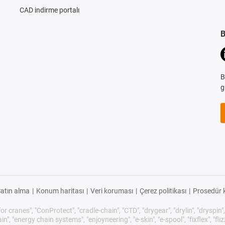
CAD indirme portalı
B
B
g
atın alma
|
Konum haritası
|
Veri koruması
|
Çerez politikası
|
Prosedür k
or cranes", "ConProtect", "cradle-chain", "CTD", "drygear", "drylin", "dryspin",
 "energy chain systems", "enjoyneering", "e-skin", "e-spool", "fixflex", "flizz", 