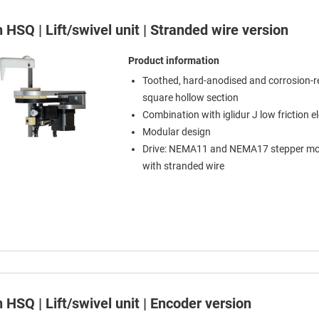
n HSQ | Lift/swivel unit | Stranded wire version
Product information
Toothed, hard-anodised and corrosion-r
square hollow section
Combination with iglidur J low friction 
Modular design
Drive: NEMA11 and NEMA17 stepper mo
with stranded wire
n HSQ | Lift/swivel unit | Encoder version