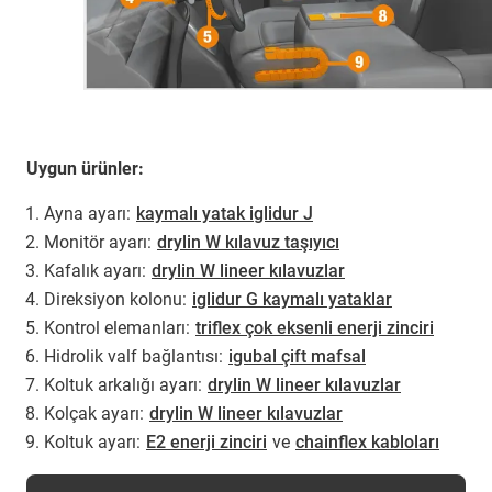
Uygun ürünler:
Ayna ayarı:
kaymalı yatak iglidur J
Monitör ayarı:
drylin W kılavuz taşıyıcı
Kafalık ayarı:
drylin W lineer kılavuzlar
Direksiyon kolonu:
iglidur G kaymalı yataklar
Kontrol elemanları:
triflex çok eksenli enerji zinciri
Hidrolik valf bağlantısı:
igubal çift mafsal
Koltuk arkalığı ayarı:
drylin W lineer kılavuzlar
Kolçak ayarı:
drylin W lineer kılavuzlar
Koltuk ayarı:
E2 enerji zinciri
ve
chainflex kabloları