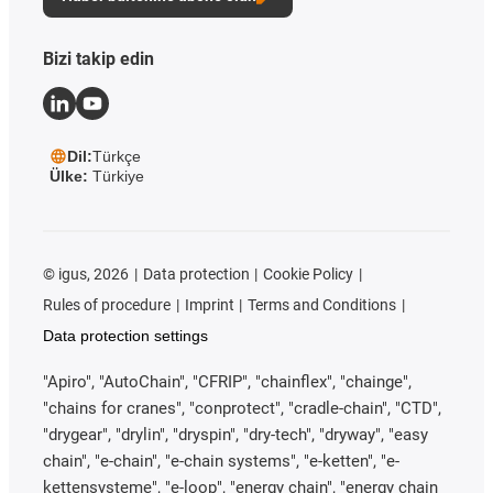
Bizi takip edin
Dil:
Türkçe
Ülke:
Türkiye
©
igus, 2026
Data protection
Cookie Policy
Rules of procedure
Imprint
Terms and Conditions
Data protection settings
"Apiro", "AutoChain", "CFRIP", "chainflex", "chainge",
"chains for cranes", "conprotect", "cradle-chain", "CTD",
"drygear", "drylin", "dryspin", "dry-tech", "dryway", "easy
chain", "e-chain", "e-chain systems", "e-ketten", "e-
kettensysteme", "e-loop", "energy chain", "energy chain