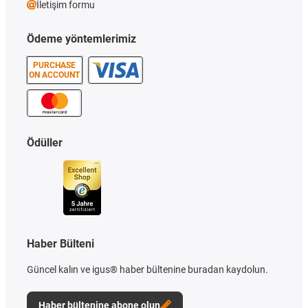
İletişim formu
Ödeme yöntemlerimiz
PURCHASE
ON ACCOUNT
Ödüller
Haber Bülteni
Güncel kalın ve igus® haber bültenine buradan kaydolun.
Haber bültenine abone olun