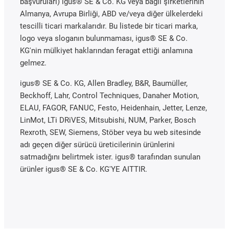
başvuruları) igus® SE & Co. KG veya bağlı şirketlerinin
Almanya, Avrupa Birliği, ABD ve/veya diğer ülkelerdeki
tescilli ticari markalarıdır. Bu listede bir ticari marka,
logo veya sloganın bulunmaması, igus® SE & Co.
KG'nin mülkiyet haklarından feragat ettiği anlamına
gelmez.
igus® SE & Co. KG, Allen Bradley, B&R, Baumüller,
Beckhoff, Lahr, Control Techniques, Danaher Motion,
ELAU, FAGOR, FANUC, Festo, Heidenhain, Jetter, Lenze,
LinMot, LTi DRiVES, Mitsubishi, NUM, Parker, Bosch
Rexroth, SEW, Siemens, Stöber veya bu web sitesinde
adı geçen diğer sürücü üreticilerinin ürünlerini
satmadığını belirtmek ister. igus® tarafından sunulan
ürünler igus® SE & Co. KG'YE AITTIR.