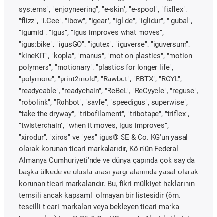
systems", "enjoyneering", "e-skin", "e-spool", "fixflex",
"flizz", "i.Cee", "ibow", "igear", "iglide", "iglidur", "igubal",
"igumid", "igus", "igus improves what moves",
"igus:bike", "igusGO", "igutex", "iguverse", "iguversum",
"kineKIT", "kopla", "manus", "motion plastics", "motion
polymers", "motionary", "plastics for longer life",
"polymore", "print2mold", "Rawbot", "RBTX", "RCYL",
"readycable", "readychain", "ReBeL", "ReCyycle", "reguse",
"robolink", "Rohbot", "savfe", "speedigus", superwise",
"take the dryway", "tribofilament", "tribotape", "triflex",
"twisterchain", "when it moves, igus improves",
"xirodur", "xiros" ve "yes" igus® SE & Co. KG'un yasal
olarak korunan ticari markalarıdır, Köln'ün Federal
Almanya Cumhuriyeti'nde ve dünya çapında çok sayıda
başka ülkede ve uluslararası yargı alanında yasal olarak
korunan ticari markalarıdır. Bu, fikri mülkiyet haklarının
temsili ancak kapsamlı olmayan bir listesidir (örn.
tescilli ticari markaları veya bekleyen ticari marka