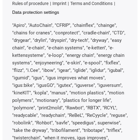
Rules of procedure
Imprint
Terms and Conditions
Data protection settings
"Apiro", "AutoChain", "CFRIP", "chainflex", "chainge",
"chains for cranes", "conprotect", "cradle-chain", "CTD",
"drygear", "drylin", "dryspin", "dry-tech", "dryway", "easy
chain", "e-chain", "e-chain systems", "e-ketten", "e-
kettensysteme", "e-loop", "energy chain", "energy chain
systems", "enjoyneering", "e-skin", "e-spool", "fixflex",
"flizz", "i.Cee", "ibow", "igear", "iglide", "iglidur", "igubal",
"igumid", "igus", "igus improves what moves",
"igus:bike", "igusGO", "igutex", "iguverse", "iguversum",
"kineKIT", "kopla", "manus", "motion plastics", "motion
polymers", "motionary", "plastics for longer life",
"polymore", "print2mold", "Rawbot", "RBTX", "RCYL",
"readycable", "readychain", "ReBeL", "ReCyycle", "reguse",
"robolink", "Rohbot", "savfe", "speedigus", superwise",
"take the dryway", "tribofilament", "tribotape", "triflex",
"twisterchain", "when it moves, igus improves",