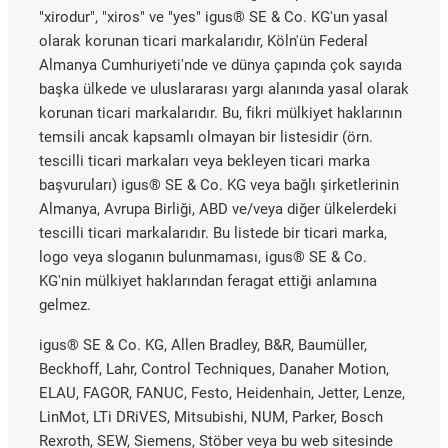
"xirodur", "xiros" ve "yes" igus® SE & Co. KG'un yasal
olarak korunan ticari markalarıdır, Köln'ün Federal
Almanya Cumhuriyeti'nde ve dünya çapında çok sayıda
başka ülkede ve uluslararası yargı alanında yasal olarak
korunan ticari markalarıdır. Bu, fikri mülkiyet haklarının
temsili ancak kapsamlı olmayan bir listesidir (örn.
tescilli ticari markaları veya bekleyen ticari marka
başvuruları) igus® SE & Co. KG veya bağlı şirketlerinin
Almanya, Avrupa Birliği, ABD ve/veya diğer ülkelerdeki
tescilli ticari markalarıdır. Bu listede bir ticari marka,
logo veya sloganın bulunmaması, igus® SE & Co.
KG'nin mülkiyet haklarından feragat ettiği anlamına
gelmez.
igus® SE & Co. KG, Allen Bradley, B&R, Baumüller,
Beckhoff, Lahr, Control Techniques, Danaher Motion,
ELAU, FAGOR, FANUC, Festo, Heidenhain, Jetter, Lenze,
LinMot, LTi DRiVES, Mitsubishi, NUM, Parker, Bosch
Rexroth, SEW, Siemens, Stöber veya bu web sitesinde