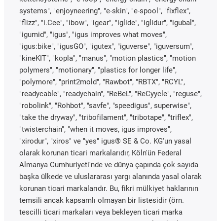
systems", "enjoyneering", "e-skin", "e-spool", "fixflex",
"flizz", "i.Cee", "ibow", "igear", "iglide", "iglidur", "igubal",
"igumid", "igus", "igus improves what moves",
"igus:bike", "igusGO", "igutex", "iguverse", "iguversum",
"kineKIT", "kopla", "manus", "motion plastics", "motion
polymers", "motionary", "plastics for longer life",
"polymore", "print2mold", "Rawbot", "RBTX", "RCYL",
"readycable", "readychain", "ReBeL", "ReCyycle", "reguse",
"robolink", "Rohbot", "savfe", "speedigus", superwise",
"take the dryway", "tribofilament", "tribotape", "triflex",
"twisterchain", "when it moves, igus improves",
"xirodur", "xiros" ve "yes" igus® SE & Co. KG'un yasal
olarak korunan ticari markalarıdır, Köln'ün Federal
Almanya Cumhuriyeti'nde ve dünya çapında çok sayıda
başka ülkede ve uluslararası yargı alanında yasal olarak
korunan ticari markalarıdır. Bu, fikri mülkiyet haklarının
temsili ancak kapsamlı olmayan bir listesidir (örn.
tescilli ticari markaları veya bekleyen ticari marka