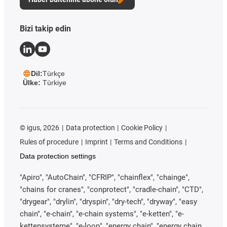
Bizi takip edin
Dil:
Türkçe
Ülke:
Türkiye
©
igus, 2026
Data protection
Cookie Policy
Rules of procedure
Imprint
Terms and Conditions
Data protection settings
"Apiro", "AutoChain", "CFRIP", "chainflex", "chainge",
"chains for cranes", "conprotect", "cradle-chain", "CTD",
"drygear", "drylin", "dryspin", "dry-tech", "dryway", "easy
chain", "e-chain", "e-chain systems", "e-ketten", "e-
kettensysteme", "e-loop", "energy chain", "energy chain