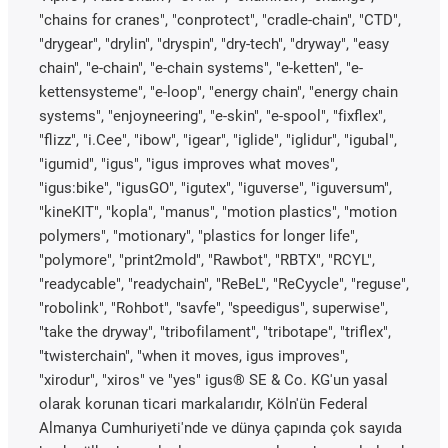
"chains for cranes", "conprotect", "cradle-chain", "CTD",
"drygear", "drylin", "dryspin", "dry-tech", "dryway", "easy
chain", "e-chain", "e-chain systems", "e-ketten", "e-
kettensysteme", "e-loop", "energy chain", "energy chain
systems", "enjoyneering", "e-skin", "e-spool", "fixflex",
"flizz", "i.Cee", "ibow", "igear", "iglide", "iglidur", "igubal",
"igumid", "igus", "igus improves what moves",
"igus:bike", "igusGO", "igutex", "iguverse", "iguversum",
"kineKIT", "kopla", "manus", "motion plastics", "motion
polymers", "motionary", "plastics for longer life",
"polymore", "print2mold", "Rawbot", "RBTX", "RCYL",
"readycable", "readychain", "ReBeL", "ReCyycle", "reguse",
"robolink", "Rohbot", "savfe", "speedigus", superwise",
"take the dryway", "tribofilament", "tribotape", "triflex",
"twisterchain", "when it moves, igus improves",
"xirodur", "xiros" ve "yes" igus® SE & Co. KG'un yasal
olarak korunan ticari markalarıdır, Köln'ün Federal
Almanya Cumhuriyeti'nde ve dünya çapında çok sayıda