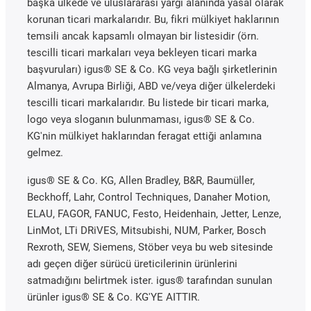
başka ülkede ve uluslararası yargı alanında yasal olarak
korunan ticari markalarıdır. Bu, fikri mülkiyet haklarının
temsili ancak kapsamlı olmayan bir listesidir (örn.
tescilli ticari markaları veya bekleyen ticari marka
başvuruları) igus® SE & Co. KG veya bağlı şirketlerinin
Almanya, Avrupa Birliği, ABD ve/veya diğer ülkelerdeki
tescilli ticari markalarıdır. Bu listede bir ticari marka,
logo veya sloganın bulunmaması, igus® SE & Co.
KG'nin mülkiyet haklarından feragat ettiği anlamına
gelmez.
igus® SE & Co. KG, Allen Bradley, B&R, Baumüller,
Beckhoff, Lahr, Control Techniques, Danaher Motion,
ELAU, FAGOR, FANUC, Festo, Heidenhain, Jetter, Lenze,
LinMot, LTi DRiVES, Mitsubishi, NUM, Parker, Bosch
Rexroth, SEW, Siemens, Stöber veya bu web sitesinde
adı geçen diğer sürücü üreticilerinin ürünlerini
satmadığını belirtmek ister. igus® tarafından sunulan
ürünler igus® SE & Co. KG'YE AITTIR.