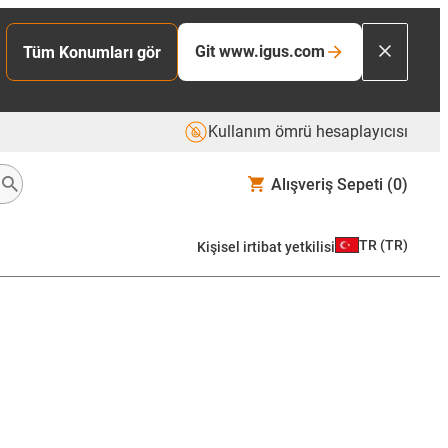
Git www.igus.com
Tüm Konumları gör
Kullanım ömrü hesaplayıcısı
Alışveriş Sepeti
(0)
TR
(
TR
)
Kişisel irtibat yetkilisi