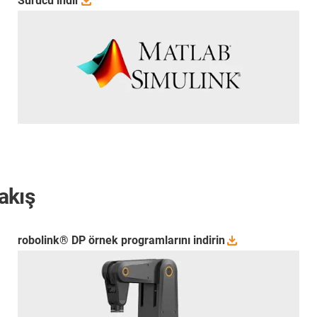
Sürücü
indir
akış
robolink® DP örnek programlarını
indirin