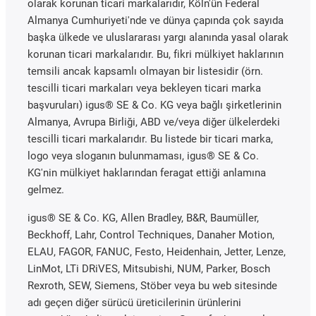
olarak korunan ticari markalarıdır, Köln'ün Federal
Almanya Cumhuriyeti'nde ve dünya çapında çok sayıda
başka ülkede ve uluslararası yargı alanında yasal olarak
korunan ticari markalarıdır. Bu, fikri mülkiyet haklarının
temsili ancak kapsamlı olmayan bir listesidir (örn.
tescilli ticari markaları veya bekleyen ticari marka
başvuruları) igus® SE & Co. KG veya bağlı şirketlerinin
Almanya, Avrupa Birliği, ABD ve/veya diğer ülkelerdeki
tescilli ticari markalarıdır. Bu listede bir ticari marka,
logo veya sloganın bulunmaması, igus® SE & Co.
KG'nin mülkiyet haklarından feragat ettiği anlamına
gelmez.
igus® SE & Co. KG, Allen Bradley, B&R, Baumüller,
Beckhoff, Lahr, Control Techniques, Danaher Motion,
ELAU, FAGOR, FANUC, Festo, Heidenhain, Jetter, Lenze,
LinMot, LTi DRiVES, Mitsubishi, NUM, Parker, Bosch
Rexroth, SEW, Siemens, Stöber veya bu web sitesinde
adı geçen diğer sürücü üreticilerinin ürünlerini