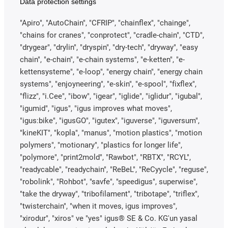
Data protection settings
"Apiro", "AutoChain", "CFRIP", "chainflex", "chainge",
"chains for cranes", "conprotect", "cradle-chain", "CTD",
"drygear", "drylin", "dryspin", "dry-tech", "dryway", "easy
chain", "e-chain", "e-chain systems", "e-ketten", "e-
kettensysteme", "e-loop", "energy chain", "energy chain
systems", "enjoyneering", "e-skin", "e-spool", "fixflex",
"flizz", "i.Cee", "ibow", "igear", "iglide", "iglidur", "igubal",
"igumid", "igus", "igus improves what moves",
"igus:bike", "igusGO", "igutex", "iguverse", "iguversum",
"kineKIT", "kopla", "manus", "motion plastics", "motion
polymers", "motionary", "plastics for longer life",
"polymore", "print2mold", "Rawbot", "RBTX", "RCYL",
"readycable", "readychain", "ReBeL", "ReCyycle", "reguse",
"robolink", "Rohbot", "savfe", "speedigus", superwise",
"take the dryway", "tribofilament", "tribotape", "triflex",
"twisterchain", "when it moves, igus improves",
"xirodur", "xiros" ve "yes" igus® SE & Co. KG'un yasal