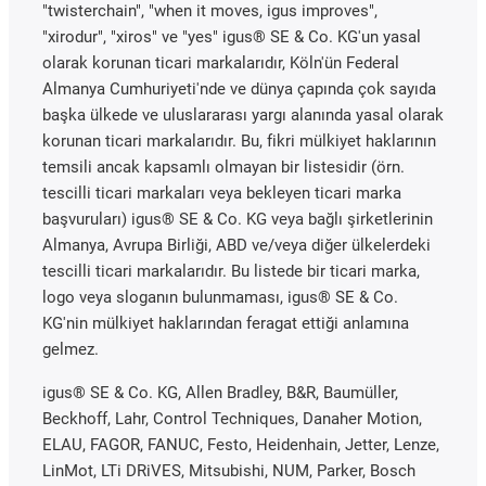
"twisterchain", "when it moves, igus improves",
"xirodur", "xiros" ve "yes" igus® SE & Co. KG'un yasal
olarak korunan ticari markalarıdır, Köln'ün Federal
Almanya Cumhuriyeti'nde ve dünya çapında çok sayıda
başka ülkede ve uluslararası yargı alanında yasal olarak
korunan ticari markalarıdır. Bu, fikri mülkiyet haklarının
temsili ancak kapsamlı olmayan bir listesidir (örn.
tescilli ticari markaları veya bekleyen ticari marka
başvuruları) igus® SE & Co. KG veya bağlı şirketlerinin
Almanya, Avrupa Birliği, ABD ve/veya diğer ülkelerdeki
tescilli ticari markalarıdır. Bu listede bir ticari marka,
logo veya sloganın bulunmaması, igus® SE & Co.
KG'nin mülkiyet haklarından feragat ettiği anlamına
gelmez.
igus® SE & Co. KG, Allen Bradley, B&R, Baumüller,
Beckhoff, Lahr, Control Techniques, Danaher Motion,
ELAU, FAGOR, FANUC, Festo, Heidenhain, Jetter, Lenze,
LinMot, LTi DRiVES, Mitsubishi, NUM, Parker, Bosch