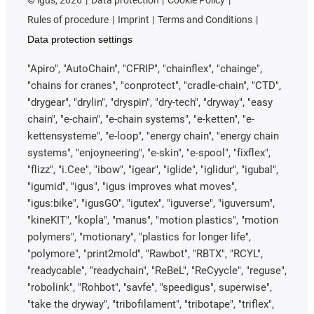
Rules of procedure
Imprint
Terms and Conditions
Data protection settings
"Apiro", "AutoChain", "CFRIP", "chainflex", "chainge",
"chains for cranes", "conprotect", "cradle-chain", "CTD",
"drygear", "drylin", "dryspin", "dry-tech", "dryway", "easy
chain", "e-chain", "e-chain systems", "e-ketten", "e-
kettensysteme", "e-loop", "energy chain", "energy chain
systems", "enjoyneering", "e-skin", "e-spool", "fixflex",
"flizz", "i.Cee", "ibow", "igear", "iglide", "iglidur", "igubal",
"igumid", "igus", "igus improves what moves",
"igus:bike", "igusGO", "igutex", "iguverse", "iguversum",
"kineKIT", "kopla", "manus", "motion plastics", "motion
polymers", "motionary", "plastics for longer life",
"polymore", "print2mold", "Rawbot", "RBTX", "RCYL",
"readycable", "readychain", "ReBeL", "ReCyycle", "reguse",
"robolink", "Rohbot", "savfe", "speedigus", superwise",
"take the dryway", "tribofilament", "tribotape", "triflex",