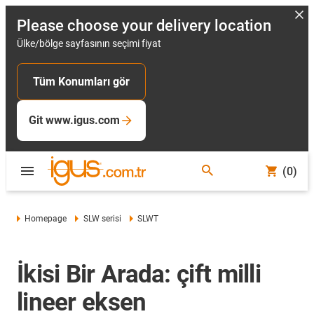
Please choose your delivery location
Ülke/bölge sayfasının seçimi fiyat
Tüm Konumları gör
Git www.igus.com
(0)
Homepage
SLW serisi
SLWT
İkisi Bir Arada: çift milli
lineer eksen