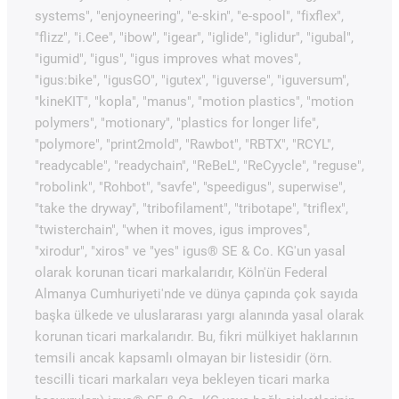
systems", "enjoyneering", "e-skin", "e-spool", "fixflex",
"flizz", "i.Cee", "ibow", "igear", "iglide", "iglidur", "igubal",
"igumid", "igus", "igus improves what moves",
"igus:bike", "igusGO", "igutex", "iguverse", "iguversum",
"kineKIT", "kopla", "manus", "motion plastics", "motion
polymers", "motionary", "plastics for longer life",
"polymore", "print2mold", "Rawbot", "RBTX", "RCYL",
"readycable", "readychain", "ReBeL", "ReCyycle", "reguse",
"robolink", "Rohbot", "savfe", "speedigus", superwise",
"take the dryway", "tribofilament", "tribotape", "triflex",
"twisterchain", "when it moves, igus improves",
"xirodur", "xiros" ve "yes" igus® SE & Co. KG'un yasal
olarak korunan ticari markalarıdır, Köln'ün Federal
Almanya Cumhuriyeti'nde ve dünya çapında çok sayıda
başka ülkede ve uluslararası yargı alanında yasal olarak
korunan ticari markalarıdır. Bu, fikri mülkiyet haklarının
temsili ancak kapsamlı olmayan bir listesidir (örn.
tescilli ticari markaları veya bekleyen ticari marka