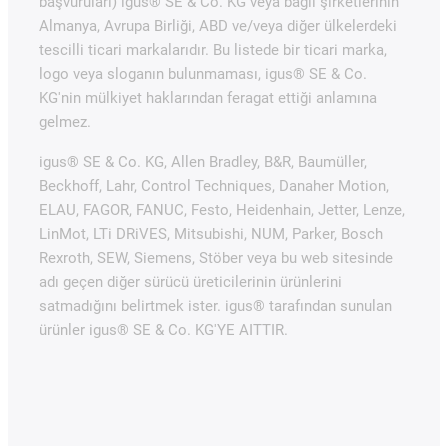
başvuruları) igus® SE & Co. KG veya bağlı şirketlerinin
Almanya, Avrupa Birliği, ABD ve/veya diğer ülkelerdeki
tescilli ticari markalarıdır. Bu listede bir ticari marka,
logo veya sloganın bulunmaması, igus® SE & Co.
KG'nin mülkiyet haklarından feragat ettiği anlamına
gelmez.
igus® SE & Co. KG, Allen Bradley, B&R, Baumüller,
Beckhoff, Lahr, Control Techniques, Danaher Motion,
ELAU, FAGOR, FANUC, Festo, Heidenhain, Jetter, Lenze,
LinMot, LTi DRiVES, Mitsubishi, NUM, Parker, Bosch
Rexroth, SEW, Siemens, Stöber veya bu web sitesinde
adı geçen diğer sürücü üreticilerinin ürünlerini
satmadığını belirtmek ister. igus® tarafından sunulan
ürünler igus® SE & Co. KG'YE AITTIR.