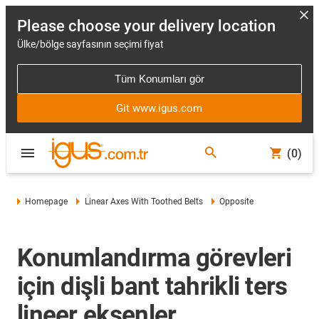
Please choose your delivery location
Ülke/bölge sayfasının seçimi fiyat
Tüm Konumları gör
Git www.igus.com
(0)
Homepage
Linear Axes With Toothed Belts
Opposite
Konumlandırma görevleri
için dişli bant tahrikli ters
lineer eksenler