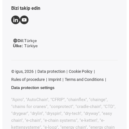
Bizi takip edin
Dil:
Türkçe
Ülke:
Türkiye
©
igus, 2026
Data protection
Cookie Policy
Rules of procedure
Imprint
Terms and Conditions
Data protection settings
"Apiro", "AutoChain", "CFRIP", "chainflex", "chainge",
"chains for cranes", "conprotect", "cradle-chain", "CTD",
"drygear", "drylin", "dryspin", "dry-tech", "dryway", "easy
chain", "e-chain", "e-chain systems", "e-ketten", "e-
kettensysteme", "e-loop", "energy chain", "energy chain