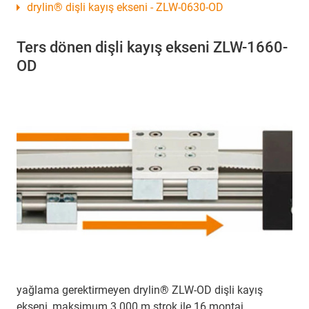
drylin® dişli kayış ekseni - ZLW-0630-OD
Ters dönen dişli kayış ekseni ZLW-1660-
OD
yağlama gerektirmeyen drylin® ZLW-OD dişli kayış
ekseni, maksimum 3.000 m strok ile 16 montaj