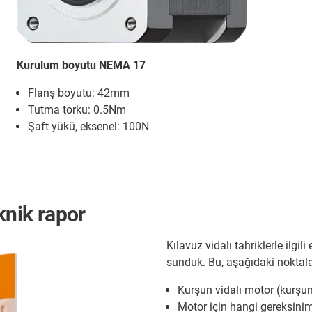
Kurulum boyutu NEMA 17
Flanş boyutu: 42mm
Tutma torku: 0.5Nm
Şaft yükü, eksenel: 100N
knik rapor
Kılavuz vidalı tahriklerle ilgi
sunduk. Bu, aşağıdaki noktal
Kurşun vidalı motor (kurşun 
Motor için hangi gereksini