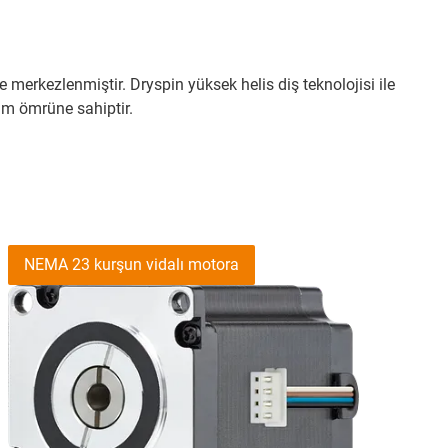
e merkezlenmiştir. Dryspin yüksek helis diş teknolojisi ile
nım ömrüne sahiptir.
NEMA 23 kurşun vidalı motora