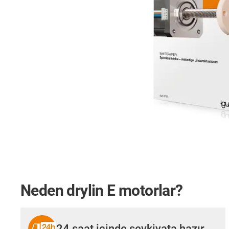
Neden drylin E motorlar?
24 saat içinde sevkiyata hazır