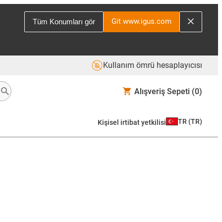
Git www.igus.com
Tüm Konumları gör
Kullanım ömrü hesaplayıcısı
Alışveriş Sepeti
(0)
TR
(
TR
)
Kişisel irtibat yetkilisi