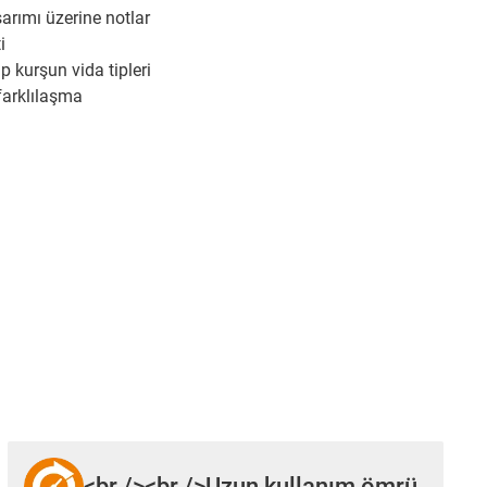
sarımı üzerine notlar
i
p kurşun vida tipleri
 farklılaşma
<br /><br />Uzun kullanım ömrü