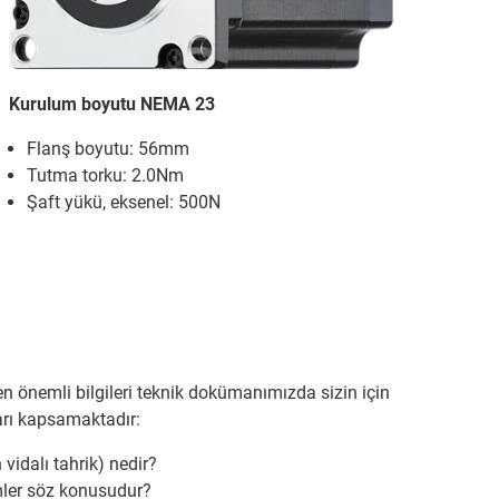
Kurulum boyutu NEMA 23
Flanş boyutu: 56mm
Tutma torku: 2.0Nm
Şaft yükü, eksenel: 500N
li en önemli bilgileri teknik dokümanımızda sizin için
arı kapsamaktadır:
vidalı tahrik) nedir?
mler söz konusudur?