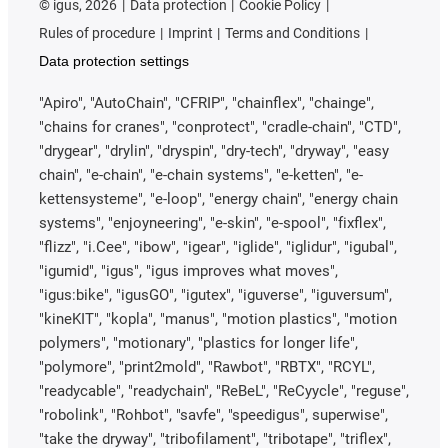
©
igus, 2026
Data protection
Cookie Policy
Rules of procedure
Imprint
Terms and Conditions
Data protection settings
"Apiro", "AutoChain", "CFRIP", "chainflex", "chainge",
"chains for cranes", "conprotect", "cradle-chain", "CTD",
"drygear", "drylin", "dryspin", "dry-tech", "dryway", "easy
chain", "e-chain", "e-chain systems", "e-ketten", "e-
kettensysteme", "e-loop", "energy chain", "energy chain
systems", "enjoyneering", "e-skin", "e-spool", "fixflex",
"flizz", "i.Cee", "ibow", "igear", "iglide", "iglidur", "igubal",
"igumid", "igus", "igus improves what moves",
"igus:bike", "igusGO", "igutex", "iguverse", "iguversum",
"kineKIT", "kopla", "manus", "motion plastics", "motion
polymers", "motionary", "plastics for longer life",
"polymore", "print2mold", "Rawbot", "RBTX", "RCYL",
"readycable", "readychain", "ReBeL", "ReCyycle", "reguse",
"robolink", "Rohbot", "savfe", "speedigus", superwise",
"take the dryway", "tribofilament", "tribotape", "triflex",