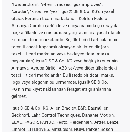
"twisterchain", "when it moves, igus improves",
"xirodur", "xiros" ve "yes" igus® SE & Co. KG'un yasal
olarak korunan ticari markalarıdır, Köln'ün Federal
Almanya Cumhuriyeti'nde ve dünya çapında çok sayıda
başka ülkede ve uluslararası yargı alanında yasal olarak
korunan ticari markalarıdır. Bu, fikri mülkiyet haklarının
temsili ancak kapsamlı olmayan bir listesidir (örn.
tescilli ticari markaları veya bekleyen ticari marka
başvuruları) igus® SE & Co. KG veya bağlı şirketlerinin
Almanya, Avrupa Birliği, ABD ve/veya diğer ülkelerdeki
tescilli ticari markalarıdır. Bu listede bir ticari marka,
logo veya sloganın bulunmaması, igus® SE & Co.
KG'nin mülkiyet haklarından feragat ettiği anlamına
gelmez.
igus® SE & Co. KG, Allen Bradley, B&R, Baumüller,
Beckhoff, Lahr, Control Techniques, Danaher Motion,
ELAU, FAGOR, FANUC, Festo, Heidenhain, Jetter, Lenze,
LinMot, LTi DRiVES, Mitsubishi, NUM, Parker, Bosch