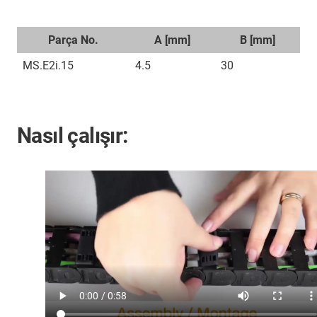
Parça No.
A [mm]
B [mm]
MS.E2i.15
4.5
30
Nasıl çalışır: