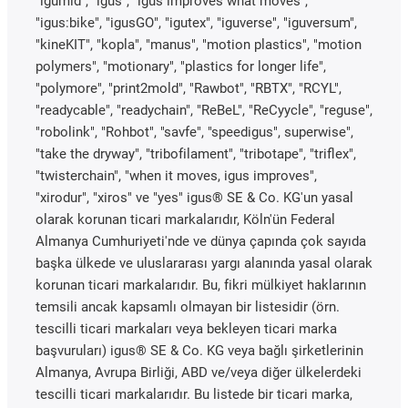
"igumid", "igus", "igus improves what moves",
"igus:bike", "igusGO", "igutex", "iguverse", "iguversum",
"kineKIT", "kopla", "manus", "motion plastics", "motion
polymers", "motionary", "plastics for longer life",
"polymore", "print2mold", "Rawbot", "RBTX", "RCYL",
"readycable", "readychain", "ReBeL", "ReCyycle", "reguse",
"robolink", "Rohbot", "savfe", "speedigus", superwise",
"take the dryway", "tribofilament", "tribotape", "triflex",
"twisterchain", "when it moves, igus improves",
"xirodur", "xiros" ve "yes" igus® SE & Co. KG'un yasal
olarak korunan ticari markalarıdır, Köln'ün Federal
Almanya Cumhuriyeti'nde ve dünya çapında çok sayıda
başka ülkede ve uluslararası yargı alanında yasal olarak
korunan ticari markalarıdır. Bu, fikri mülkiyet haklarının
temsili ancak kapsamlı olmayan bir listesidir (örn.
tescilli ticari markaları veya bekleyen ticari marka
başvuruları) igus® SE & Co. KG veya bağlı şirketlerinin
Almanya, Avrupa Birliği, ABD ve/veya diğer ülkelerdeki
tescilli ticari markalarıdır. Bu listede bir ticari marka,