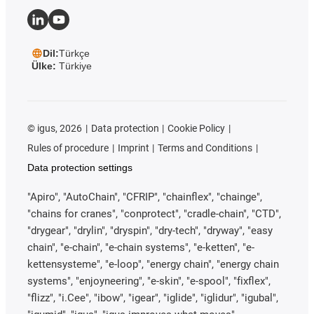
Dil:
Türkçe
Ülke:
Türkiye
©
igus, 2026
Data protection
Cookie Policy
Rules of procedure
Imprint
Terms and Conditions
Data protection settings
"Apiro", "AutoChain", "CFRIP", "chainflex", "chainge",
"chains for cranes", "conprotect", "cradle-chain", "CTD",
"drygear", "drylin", "dryspin", "dry-tech", "dryway", "easy
chain", "e-chain", "e-chain systems", "e-ketten", "e-
kettensysteme", "e-loop", "energy chain", "energy chain
systems", "enjoyneering", "e-skin", "e-spool", "fixflex",
"flizz", "i.Cee", "ibow", "igear", "iglide", "iglidur", "igubal",