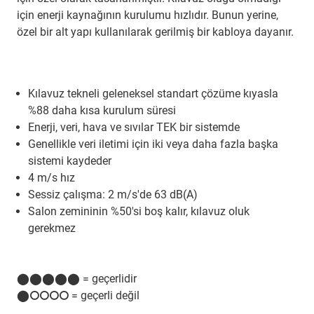
için enerji kaynağının kurulumu hızlıdır. Bunun yerine,
özel bir alt yapı kullanılarak gerilmiş bir kabloya dayanır.
Kılavuz tekneli geleneksel standart çözüme kıyasla
%88 daha kısa kurulum süresi
Enerji, veri, hava ve sıvılar TEK bir sistemde
Genellikle veri iletimi için iki veya daha fazla başka
sistemi kaydeder
4 m/s hız
Sessiz çalışma: 2 m/s'de 63 dB(A)
Salon zemininin %50'si boş kalır, kılavuz oluk
gerekmez
⬤⬤⬤⬤⬤ = geçerlidir
⬤⭘⭘⭘⭘ = geçerli değil