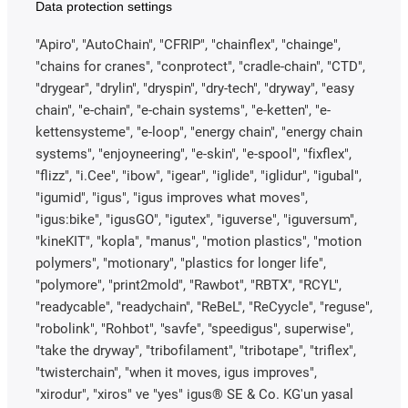
Data protection settings
"Apiro", "AutoChain", "CFRIP", "chainflex", "chainge",
"chains for cranes", "conprotect", "cradle-chain", "CTD",
"drygear", "drylin", "dryspin", "dry-tech", "dryway", "easy
chain", "e-chain", "e-chain systems", "e-ketten", "e-
kettensysteme", "e-loop", "energy chain", "energy chain
systems", "enjoyneering", "e-skin", "e-spool", "fixflex",
"flizz", "i.Cee", "ibow", "igear", "iglide", "iglidur", "igubal",
"igumid", "igus", "igus improves what moves",
"igus:bike", "igusGO", "igutex", "iguverse", "iguversum",
"kineKIT", "kopla", "manus", "motion plastics", "motion
polymers", "motionary", "plastics for longer life",
"polymore", "print2mold", "Rawbot", "RBTX", "RCYL",
"readycable", "readychain", "ReBeL", "ReCyycle", "reguse",
"robolink", "Rohbot", "savfe", "speedigus", superwise",
"take the dryway", "tribofilament", "tribotape", "triflex",
"twisterchain", "when it moves, igus improves",
"xirodur", "xiros" ve "yes" igus® SE & Co. KG'un yasal