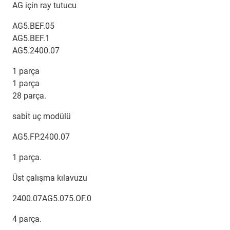
AG için ray tutucu
AG5.BEF.05
AG5.BEF.1
AG5.2400.07
1 parça
1 parça
28 parça.
sabi̇t uç modülü
AG5.FP.2400.07
1 parça.
Üst çalışma kılavuzu
2400.07AG5.075.OF.0
4 parça.