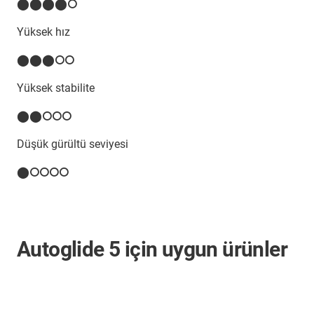
⬤⬤⬤⬤⭘
Yüksek hız
⬤⬤⬤⭘⭘
Yüksek stabilite
⬤⬤⭘⭘⭘
Düşük gürültü seviyesi
⬤⭘⭘⭘⭘
Autoglide 5 için uygun ürünler