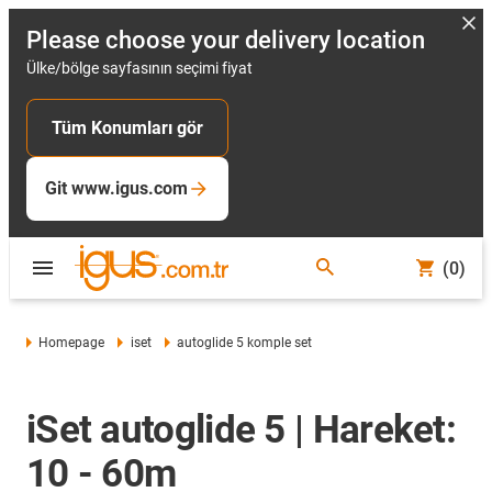
Please choose your delivery location
Ülke/bölge sayfasının seçimi fiyat
Tüm Konumları gör
Git www.igus.com
(0)
Homepage
iset
autoglide 5 komple set
iSet autoglide 5 | Hareket:
10 - 60m