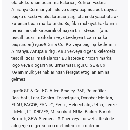
olarak korunan ticari markalarıdır, Köln'ün Federal
Almanya Cumhuriyeti'nde ve dünya çapında çok sayıda
başka ülkede ve uluslararası yargı alanında yasal olarak
korunan ticari markalarıdır. Bu, fikri mülkiyet haklarının
temsili ancak kapsamlı olmayan bir listesidir (örn.
tescilli ticari markaları veya bekleyen ticari marka
başvuruları) igus® SE & Co. KG veya bağlı şirketlerinin
Almanya, Avrupa Birliği, ABD ve/veya diğer ülkelerdeki
tescilli ticari markalarıdır. Bu listede bir ticari marka,
logo veya sloganın bulunmaması, igus® SE & Co.
KG'nin mülkiyet haklarından feragat ettiği anlamına
gelmez.
igus® SE & Co. KG, Allen Bradley, B&R, Baumüller,
Beckhoff, Lahr, Control Techniques, Danaher Motion,
ELAU, FAGOR, FANUC, Festo, Heidenhain, Jetter, Lenze,
LinMot, LTi DRiVES, Mitsubishi, NUM, Parker, Bosch
Rexroth, SEW, Siemens, Stöber veya bu web sitesinde
adı geçen diğer sürücü üreticilerinin ürünlerini