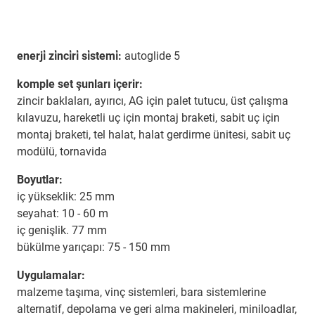
enerji̇ zi̇nci̇ri̇ si̇stemi̇:
autoglide 5
komple set şunları içerir:
zincir baklaları, ayırıcı, AG için palet tutucu, üst çalışma
kılavuzu, hareketli uç için montaj braketi, sabit uç için
montaj braketi, tel halat, halat gerdirme ünitesi, sabit uç
modülü, tornavida
Boyutlar:
iç yükseklik: 25 mm
seyahat: 10 - 60 m
iç genişlik. 77 mm
bükülme yarıçapı: 75 - 150 mm
Uygulamalar:
malzeme taşıma, vinç sistemleri, bara sistemlerine
alternatif, depolama ve geri alma makineleri, miniloadlar,