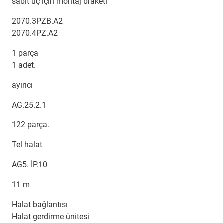
sabit uç için montaj braketi
2070.3PZB.A2
2070.4PZ.A2
1 parça
1 adet.
ayırıcı
AG.25.2.1
122 parça.
Tel halat
AG5. İP.10
11 m
Halat bağlantısı
Halat gerdirme ünitesi