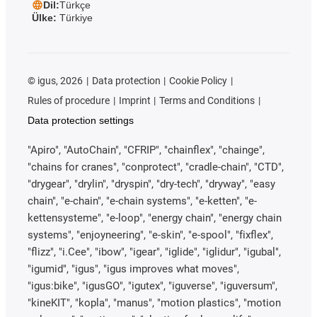
Dil:
Türkçe
Ülke:
Türkiye
©
igus, 2026
Data protection
Cookie Policy
Rules of procedure
Imprint
Terms and Conditions
Data protection settings
"Apiro", "AutoChain", "CFRIP", "chainflex", "chainge",
"chains for cranes", "conprotect", "cradle-chain", "CTD",
"drygear", "drylin", "dryspin", "dry-tech", "dryway", "easy
chain", "e-chain", "e-chain systems", "e-ketten", "e-
kettensysteme", "e-loop", "energy chain", "energy chain
systems", "enjoyneering", "e-skin", "e-spool", "fixflex",
"flizz", "i.Cee", "ibow", "igear", "iglide", "iglidur", "igubal",
"igumid", "igus", "igus improves what moves",
"igus:bike", "igusGO", "igutex", "iguverse", "iguversum",
"kineKIT", "kopla", "manus", "motion plastics", "motion