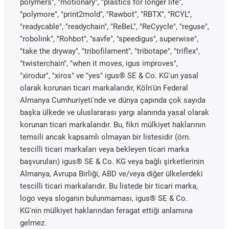
polymers", "motionary", "plastics for longer life",
"polymore", "print2mold", "Rawbot", "RBTX", "RCYL",
"readycable", "readychain", "ReBeL", "ReCyycle", "reguse",
"robolink", "Rohbot", "savfe", "speedigus", superwise",
"take the dryway", "tribofilament", "tribotape", "triflex",
"twisterchain", "when it moves, igus improves",
"xirodur", "xiros" ve "yes" igus® SE & Co. KG'un yasal
olarak korunan ticari markalarıdır, Köln'ün Federal
Almanya Cumhuriyeti'nde ve dünya çapında çok sayıda
başka ülkede ve uluslararası yargı alanında yasal olarak
korunan ticari markalarıdır. Bu, fikri mülkiyet haklarının
temsili ancak kapsamlı olmayan bir listesidir (örn.
tescilli ticari markaları veya bekleyen ticari marka
başvuruları) igus® SE & Co. KG veya bağlı şirketlerinin
Almanya, Avrupa Birliği, ABD ve/veya diğer ülkelerdeki
tescilli ticari markalarıdır. Bu listede bir ticari marka,
logo veya sloganın bulunmaması, igus® SE & Co.
KG'nin mülkiyet haklarından feragat ettiği anlamına
gelmez.