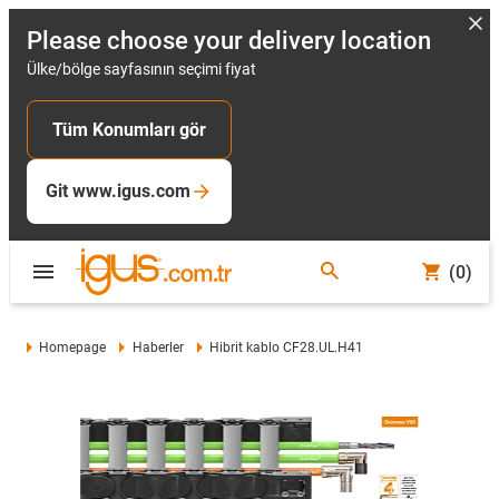
Please choose your delivery location
Ülke/bölge sayfasının seçimi fiyat
Tüm Konumları gör
Git www.igus.com
(0)
Homepage
Haberler
Hibrit kablo CF28.UL.H41