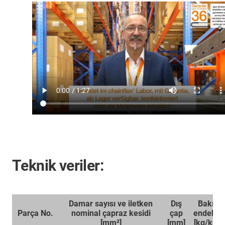
Teknik veriler:
Damar sayısı ve iletken
Dış
Bakır
Parça No.
nominal çapraz kesidi
çap
endeksi
[mm²]
[mm]
[kg/km]