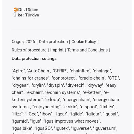
Dil:
Türkçe
Ülke:
Türkiye
©
igus, 2026
Data protection
Cookie Policy
Rules of procedure
Imprint
Terms and Conditions
Data protection settings
"Apiro", "AutoChain", "CFRIP", "chainflex", "chainge",
"chains for cranes", "conprotect", "cradle-chain", "CTD",
"drygear", "drylin", "dryspin", "dry-tech", "dryway", "easy
chain", "e-chain", "e-chain systems", "e-ketten", "e-
kettensysteme", "e-loop", "energy chain", "energy chain
systems", "enjoyneering", "e-skin", "e-spool", "fixflex",
"flizz", "i.Cee", "ibow", "igear", "iglide", "iglidur", "igubal",
"igumid", "igus", "igus improves what moves",
"igus:bike", "igusGO", "igutex", "iguverse", "iguversum",