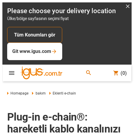
Please choose your delivery location
Ülke/bölge sayfasının seçimi fiyat
Tüm Konumları gör
Git www.igus.com
(0)
Homepage
bakım
Eklenti e-chain
Plug-in e-chain®:
hareketli kablo kanalınızı