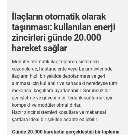
Esnek enerji tedarik
sistemleri ile yılda 3.000 kıyı
güç bağlantısı
M
s
Mongstad açık deniz üssü Norveç'te en sık
e
kullanılan üslerden biridir. Gemiler, Kuzey
d
Denizi'ndeki açık deniz platformlarına ekipman
Ü
yüklemek için günde iki kez yer değiştirmektedir. Üs
o
günün her saati çalışmaktadır.
i
Bu nedenle igus® 'un güvenilir, sağlam ve esnek bir
a
kıyı güç kaynağı sistemi kullanılmaktadır. Koşumlu
t
bir e-spool, sistemi çeşitli rıhtımlar boyunca
m
konumlandırmak için forkliftler tarafından
taşınabilen üç metre uzunluğunda bir konteynere
entegre edilmiştir.