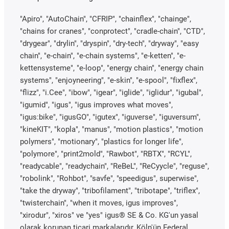
"Apiro", "AutoChain", "CFRIP", "chainflex", "chainge",
"chains for cranes", "conprotect", "cradle-chain", "CTD",
"drygear", "drylin", "dryspin", "dry-tech", "dryway", "easy
chain", "e-chain", "e-chain systems", "e-ketten", "e-
kettensysteme", "e-loop", "energy chain", "energy chain
systems", "enjoyneering", "e-skin", "e-spool", "fixflex",
"flizz", "i.Cee", "ibow", "igear", "iglide", "iglidur", "igubal",
"igumid", "igus", "igus improves what moves",
"igus:bike", "igusGO", "igutex", "iguverse", "iguversum",
"kineKIT", "kopla", "manus", "motion plastics", "motion
polymers", "motionary", "plastics for longer life",
"polymore", "print2mold", "Rawbot", "RBTX", "RCYL",
"readycable", "readychain", "ReBeL", "ReCyycle", "reguse",
"robolink", "Rohbot", "savfe", "speedigus", superwise",
"take the dryway", "tribofilament", "tribotape", "triflex",
"twisterchain", "when it moves, igus improves",
"xirodur", "xiros" ve "yes" igus® SE & Co. KG'un yasal
olarak korunan ticari markalarıdır, Köln'ün Federal