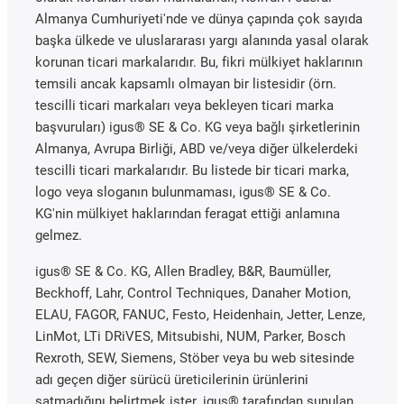
Almanya Cumhuriyeti'nde ve dünya çapında çok sayıda
başka ülkede ve uluslararası yargı alanında yasal olarak
korunan ticari markalarıdır. Bu, fikri mülkiyet haklarının
temsili ancak kapsamlı olmayan bir listesidir (örn.
tescilli ticari markaları veya bekleyen ticari marka
başvuruları) igus® SE & Co. KG veya bağlı şirketlerinin
Almanya, Avrupa Birliği, ABD ve/veya diğer ülkelerdeki
tescilli ticari markalarıdır. Bu listede bir ticari marka,
logo veya sloganın bulunmaması, igus® SE & Co.
KG'nin mülkiyet haklarından feragat ettiği anlamına
gelmez.
igus® SE & Co. KG, Allen Bradley, B&R, Baumüller,
Beckhoff, Lahr, Control Techniques, Danaher Motion,
ELAU, FAGOR, FANUC, Festo, Heidenhain, Jetter, Lenze,
LinMot, LTi DRiVES, Mitsubishi, NUM, Parker, Bosch
Rexroth, SEW, Siemens, Stöber veya bu web sitesinde
adı geçen diğer sürücü üreticilerinin ürünlerini
satmadığını belirtmek ister. igus® tarafından sunulan