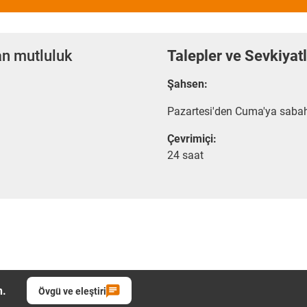
an mutluluk
Talepler ve Sevkiyat
Şahsen:
Pazartesi'den Cuma'ya sabah
Çevrimiçi:
24 saat
n.
Övgü ve eleştiri