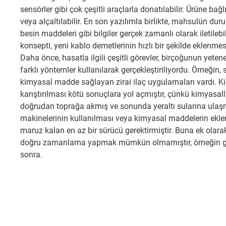
sensörler gibi çok çeşitli araçlarla donatılabilir. Ürüne bağl
veya alçaltılabilir. En son yazılımla birlikte, mahsulün du
besin maddeleri gibi bilgiler gerçek zamanlı olarak iletilebili
konsepti, yeni kablo demetlerinin hızlı bir şekilde eklenmes
Daha önce, hasatla ilgili çeşitli görevler, birçoğunun yetenek
farklı yöntemler kullanılarak gerçekleştiriliyordu. Örneğin, s
kimyasal madde sağlayan zirai ilaç uygulamaları vardı. K
karıştırılması kötü sonuçlara yol açmıştır, çünkü kimyasal
doğrudan toprağa akmış ve sonunda yeraltı sularına ulaşm
makinelerinin kullanılması veya kimyasal maddelerin ekle
maruz kalan en az bir sürücü gerektirmiştir. Buna ek olarak,
doğru zamanlama yapmak mümkün olmamıştır, örneğin 
sonra.