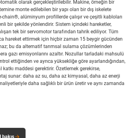
atik olarak gerçekleştirilebilir. Makine, örneğin bir
mine monte edilebilen bir yapı olan bir dış iskelete
chain®, alüminyum profillerde çalışır ve çeşitli kabloları
li bir şekilde yönlendirir. Sistem içindeki hareketler,
ışan tek bir servomotor tarafından tahrik ediliyor. Tüm
ca hareket ettirmek için hiçbir zaman 15 beygir gücünden
maz; bu da alternatif tarımsal sulama çözümlerinden
era gazı emisyonlarını azaltır. Nozullar tarladaki mahsulü
ontrol ettiğinden ve ayrıca yüksekliğe göre ayarlandığından,
 katkı maddesi gerektirir. Özetlemek gerekirse,
taj sunar: daha az su, daha az kimyasal, daha az enerji
maliyetleriyle daha sağlıklı bir ürün üretir ve aynı zamanda
l bakış