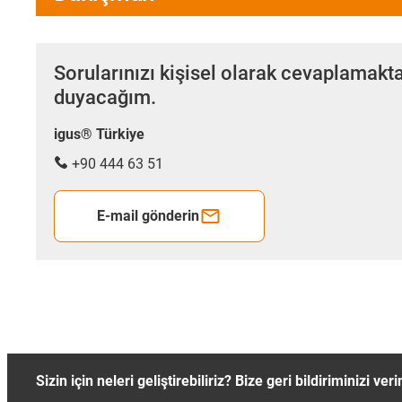
Sorularınızı kişisel olarak cevaplamakt
duyacağım.
igus® Türkiye
+90 444 63 51
E-mail gönderin
Sizin için neleri geliştirebiliriz? Bize geri bildiriminizi veri