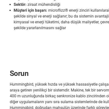
Sektör:
ziraat mühendisliği
Müşteri için başarı:
microflizz® enerji zinciri kullanılar
şekilde sinyal ve enerji sağlanır; bu da sistemin avantaj
kimyasal ve enerji tüketimi, daha düşük maliyetler, çevr
şekilde yararlanılmasını sağlar
Sorun
Hummingbird, yüksek hızda ve yüksek hassasiyetle çalışan
araya getiren yenilikçi bir sistemdir. Makine, tek bir servo
400 m uzunluğunda birkaç senkronize kablo zincirinden ol
diğer uygulamaların yanı sıra sulama sistemlerinde de kull
Hummingbird, doğrudan mahsulün üzerinde farklı görevleri