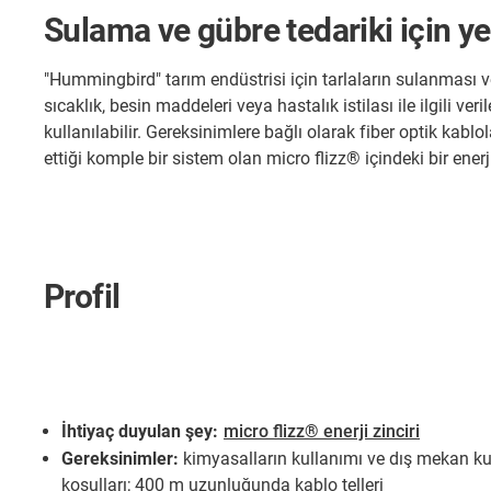
Sulama ve gübre tedariki için ye
"Hummingbird" tarım endüstrisi için tarlaların sulanması ve g
sıcaklık, besin maddeleri veya hastalık istilası ile ilgili v
kullanılabilir. Gereksinimlere bağlı olarak fiber optik kablol
ettiği komple bir sistem olan micro flizz® içindeki bir enerji
Profil
İhtiyaç duyulan şey:
micro flizz® enerji zinciri
Gereksinimler:
kimyasalların kullanımı ve dış mekan ku
koşulları; 400 m uzunluğunda kablo telleri