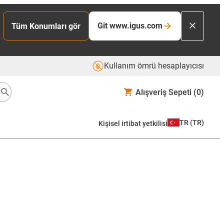
Git www.igus.com
Tüm Konumları gör
Kullanım ömrü hesaplayıcısı
Alışveriş Sepeti
(0)
TR
(
TR
)
Kişisel irtibat yetkilisi