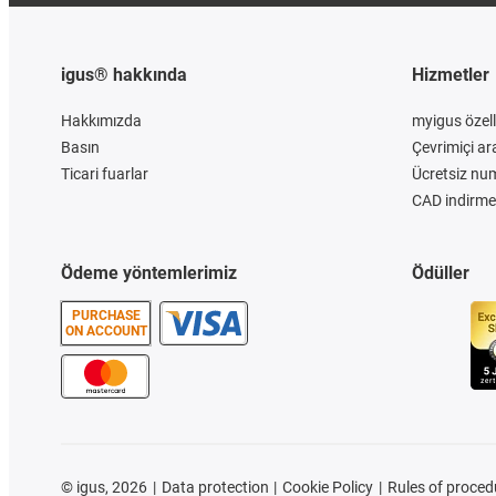
igus® hakkında
Hizmetler
Hakkımızda
myigus özelli
Basın
Çevrimiçi ar
Ticari fuarlar
Ücretsiz nu
CAD indirme 
Ödeme yöntemlerimiz
Ödüller
PURCHASE
ON ACCOUNT
©
igus, 2026
Data protection
Cookie Policy
Rules of proced