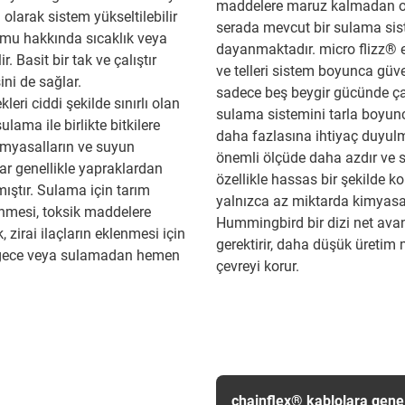
maddelere maruz kalmadan otom
ı olarak sistem yükseltilebilir
serada mevcut bir sulama siste
rumu hakkında sıcaklık veya
dayanmaktadır. micro flizz® e-
r. Basit bir tak ve çalıştır
ve telleri sistem boyunca güven
ini de sağlar.
sadece beş beygir gücünde çal
leri ciddi şekilde sınırlı olan
sulama sistemini tarla boyun
ulama ile birlikte bitkilere
daha fazlasına ihtiyaç duyul
imyasalların ve suyun
önemli ölçüde daha azdır ve s
lar genellikle yapraklardan
özellikle hassas bir şekilde k
ıştır. Sulama için tarım
yalnızca az miktarda kimyasal
nmesi, toksik maddelere
Hummingbird bir dizi net avan
 zirai ilaçların eklenmesi için
gerektirir, daha düşük üretim 
gece veya sulamadan hemen
çevreyi korur.
chainflex® kablolara gene