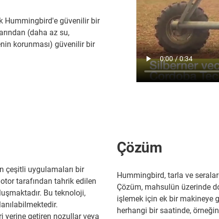
ak Hummingbird'e güvenilir bir
larından (daha az su,
enin korunması) güvenilir bir
Çözüm
 çeşitli uygulamaları bir
Hummingbird, tarla ve seralarda
motor tarafından tahrik edilen
Çözüm, mahsulün üzerinde do
uşmaktadır. Bu teknoloji,
işlemek için ek bir makineye 
anılabilmektedir.
herhangi bir saatinde, örneğin
 yerine getiren nozullar veya