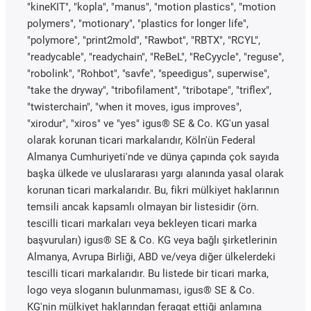
"kineKIT", "kopla", "manus", "motion plastics", "motion
polymers", "motionary", "plastics for longer life",
"polymore", "print2mold", "Rawbot", "RBTX", "RCYL",
"readycable", "readychain", "ReBeL", "ReCyycle", "reguse",
"robolink", "Rohbot", "savfe", "speedigus", superwise",
"take the dryway", "tribofilament", "tribotape", "triflex",
"twisterchain", "when it moves, igus improves",
"xirodur", "xiros" ve "yes" igus® SE & Co. KG'un yasal
olarak korunan ticari markalarıdır, Köln'ün Federal
Almanya Cumhuriyeti'nde ve dünya çapında çok sayıda
başka ülkede ve uluslararası yargı alanında yasal olarak
korunan ticari markalarıdır. Bu, fikri mülkiyet haklarının
temsili ancak kapsamlı olmayan bir listesidir (örn.
tescilli ticari markaları veya bekleyen ticari marka
başvuruları) igus® SE & Co. KG veya bağlı şirketlerinin
Almanya, Avrupa Birliği, ABD ve/veya diğer ülkelerdeki
tescilli ticari markalarıdır. Bu listede bir ticari marka,
logo veya sloganın bulunmaması, igus® SE & Co.
KG'nin mülkiyet haklarından feragat ettiği anlamına