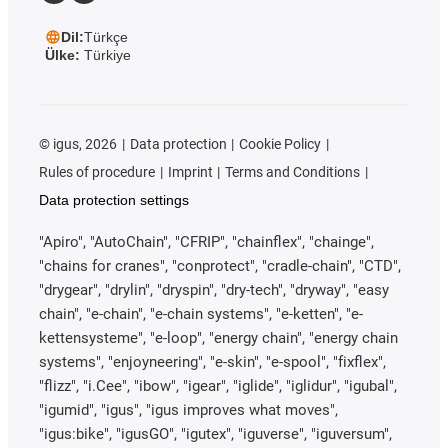
Dil:
Türkçe
Ülke:
Türkiye
©
igus, 2026
Data protection
Cookie Policy
Rules of procedure
Imprint
Terms and Conditions
Data protection settings
"Apiro", "AutoChain", "CFRIP", "chainflex", "chainge",
"chains for cranes", "conprotect", "cradle-chain", "CTD",
"drygear", "drylin", "dryspin", "dry-tech", "dryway", "easy
chain", "e-chain", "e-chain systems", "e-ketten", "e-
kettensysteme", "e-loop", "energy chain", "energy chain
systems", "enjoyneering", "e-skin", "e-spool", "fixflex",
"flizz", "i.Cee", "ibow", "igear", "iglide", "iglidur", "igubal",
"igumid", "igus", "igus improves what moves",
"igus:bike", "igusGO", "igutex", "iguverse", "iguversum",