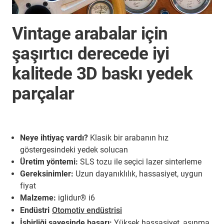
Vintage arabalar için
şaşırtıcı derecede iyi
kalitede 3D baskı yedek
parçalar
Neye ihtiyaç vardı?
Klasik bir arabanın hız
göstergesindeki yedek solucan
Üretim yöntemi:
SLS tozu ile seçici lazer sinterleme
Gereksinimler:
Uzun dayanıklılık, hassasiyet, uygun
fiyat
Malzeme:
iglidur® i6
Endüstri
Otomotiv endüstrisi
İşbirliği sayesinde başarı:
Yüksek hassasiyet, aşınma