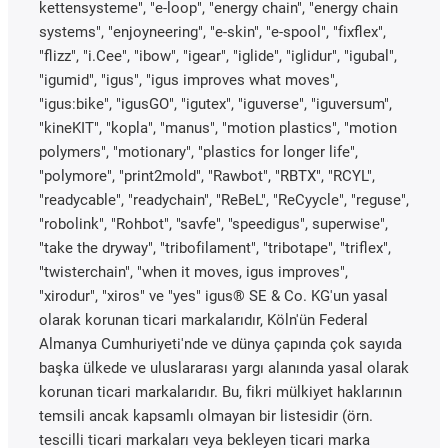
kettensysteme", "e-loop", "energy chain", "energy chain
systems", "enjoyneering", "e-skin", "e-spool", "fixflex",
"flizz", "i.Cee", "ibow", "igear", "iglide", "iglidur", "igubal",
"igumid", "igus", "igus improves what moves",
"igus:bike", "igusGO", "igutex", "iguverse", "iguversum",
"kineKIT", "kopla", "manus", "motion plastics", "motion
polymers", "motionary", "plastics for longer life",
"polymore", "print2mold", "Rawbot", "RBTX", "RCYL",
"readycable", "readychain", "ReBeL", "ReCyycle", "reguse",
"robolink", "Rohbot", "savfe", "speedigus", superwise",
"take the dryway", "tribofilament", "tribotape", "triflex",
"twisterchain", "when it moves, igus improves",
"xirodur", "xiros" ve "yes" igus® SE & Co. KG'un yasal
olarak korunan ticari markalarıdır, Köln'ün Federal
Almanya Cumhuriyeti'nde ve dünya çapında çok sayıda
başka ülkede ve uluslararası yargı alanında yasal olarak
korunan ticari markalarıdır. Bu, fikri mülkiyet haklarının
temsili ancak kapsamlı olmayan bir listesidir (örn.
tescilli ticari markaları veya bekleyen ticari marka