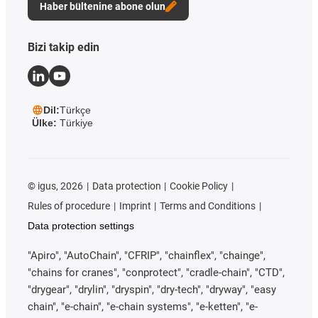
Haber bültenine abone olun
Bizi takip edin
Dil:
Türkçe
Ülke:
Türkiye
©
igus, 2026
Data protection
Cookie Policy
Rules of procedure
Imprint
Terms and Conditions
Data protection settings
"Apiro", "AutoChain", "CFRIP", "chainflex", "chainge",
"chains for cranes", "conprotect", "cradle-chain", "CTD",
"drygear", "drylin", "dryspin", "dry-tech", "dryway", "easy
chain", "e-chain", "e-chain systems", "e-ketten", "e-