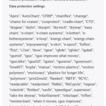
Data protection settings
"Apiro", "AutoChain", "CFRIP", "chainflex", "chainge",
"chains for cranes", "conprotect", "cradle-chain", "CTD",
"drygear", "drylin", "dryspin", "dry-tech", "dryway", "easy
chain", "e-chain", "e-chain systems", "e-ketten", "e-
kettensysteme", "e-loop", "energy chain", "energy chain
systems", "enjoyneering", "e-skin", "e-spool", "fixflex",
"flizz", "i.Cee", "ibow", "igear", "iglide", "iglidur", "igubal",
"igumid", "igus", "igus improves what moves",
"igus:bike", "igusGO", "igutex", "iguverse", "iguversum",
"kineKIT", "kopla", "manus", "motion plastics", "motion
polymers", "motionary", "plastics for longer life",
"polymore", "print2mold", "Rawbot", "RBTX", "RCYL",
"readycable", "readychain", "ReBeL", "ReCyycle", "reguse",
"robolink", "Rohbot", "savfe", "speedigus", superwise",
"take the dryway", "tribofilament", "tribotape", "triflex",
"twisterchain", "when it moves, igus improves",