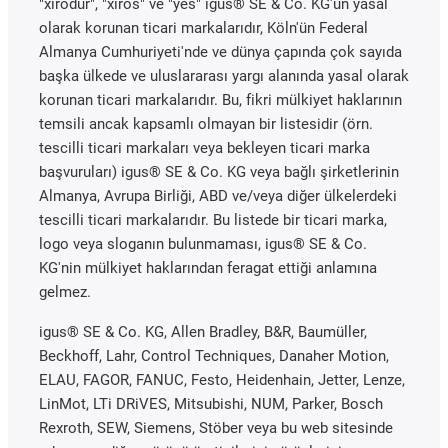
"xirodur", "xiros" ve "yes" igus® SE & Co. KG'un yasal
olarak korunan ticari markalarıdır, Köln'ün Federal
Almanya Cumhuriyeti'nde ve dünya çapında çok sayıda
başka ülkede ve uluslararası yargı alanında yasal olarak
korunan ticari markalarıdır. Bu, fikri mülkiyet haklarının
temsili ancak kapsamlı olmayan bir listesidir (örn.
tescilli ticari markaları veya bekleyen ticari marka
başvuruları) igus® SE & Co. KG veya bağlı şirketlerinin
Almanya, Avrupa Birliği, ABD ve/veya diğer ülkelerdeki
tescilli ticari markalarıdır. Bu listede bir ticari marka,
logo veya sloganın bulunmaması, igus® SE & Co.
KG'nin mülkiyet haklarından feragat ettiği anlamına
gelmez.
igus® SE & Co. KG, Allen Bradley, B&R, Baumüller,
Beckhoff, Lahr, Control Techniques, Danaher Motion,
ELAU, FAGOR, FANUC, Festo, Heidenhain, Jetter, Lenze,
LinMot, LTi DRiVES, Mitsubishi, NUM, Parker, Bosch
Rexroth, SEW, Siemens, Stöber veya bu web sitesinde