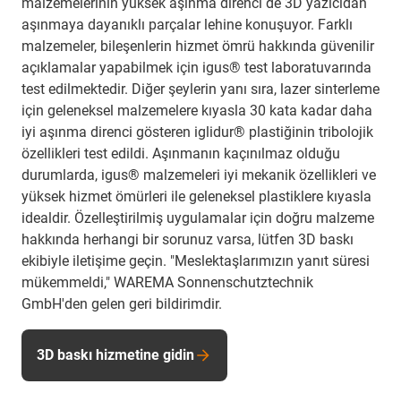
malzemelerinin yüksek aşınma direnci de 3D yazıcıdan
aşınmaya dayanıklı parçalar lehine konuşuyor. Farklı
malzemeler, bileşenlerin hizmet ömrü hakkında güvenilir
açıklamalar yapabilmek için igus® test laboratuvarında
test edilmektedir. Diğer şeylerin yanı sıra, lazer sinterleme
için geleneksel malzemelere kıyasla 30 kata kadar daha
iyi aşınma direnci gösteren iglidur® plastiğinin tribolojik
özellikleri test edildi. Aşınmanın kaçınılmaz olduğu
durumlarda, igus® malzemeleri iyi mekanik özellikleri ve
yüksek hizmet ömürleri ile geleneksel plastiklere kıyasla
idealdir. Özelleştirilmiş uygulamalar için doğru malzeme
hakkında herhangi bir sorunuz varsa, lütfen 3D baskı
ekibiyle iletişime geçin. "Meslektaşlarımızın yanıt süresi
mükemmeldi," WAREMA Sonnenschutztechnik
GmbH'den gelen geri bildirimdir.
3D baskı hizmetine gidin