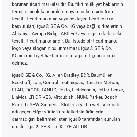
korunan ticari markalarıdır. Bu, fikri mülkiyet haklarının
temsili ancak kapsamlı olmayan bir listesidir (örn.
tescilli ticari markaları veya bekleyen ticari marka
başvuruları) igus® SE & Co. KG veya bağlı şirketlerinin
Almanya, Avrupa Birliği, ABD ve/veya diğer ülkelerdeki
tescilli ticari markalarıdır. Bu listede bir ticari marka,
logo veya sloganın bulunmaması, igus® SE & Co.
KG'nin mülkiyet haklarından feragat ettiği anlamına
gelmez.
igus® SE & Co. KG, Allen Bradley, B&R, Baumüller,
Beckhoff, Lahr, Control Techniques, Danaher Motion,
ELAU, FAGOR, FANUC, Festo, Heidenhain, Jetter, Lenze,
LinMot, LTi DRiVES, Mitsubishi, NUM, Parker, Bosch
Rexroth, SEW, Siemens, Stöber veya bu web sitesinde
adı geçen diğer sürücü üreticilerinin ürünlerini
satmadığını belirtmek ister. igus® tarafından sunulan
ürünler igus® SE & Co. KG'YE AITTIR.