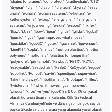
"chains for cranes", "conprotect", "cradle-chain", "CTD",
"drygear", "drylin", "dryspin", "dry-tech", "dryway", "easy
chain", "e-chain", "e-chain systems", "e-ketten", "e-
kettensysteme", "e-loop", "energy chain", "energy chain
systems", "enjoyneering", "e-skin", "e-spool", "fixflex",
"flizz", "i.Cee", "ibow", "igear", "iglide", "iglidur", "igubal",
"igumid", "igus", "igus improves what moves",
"igus:bike", "igusGO", "igutex", "iguverse", "iguversum",
"kineKIT", "kopla", "manus", "motion plastics", "motion
polymers", "motionary", "plastics for longer life",
"polymore", "print2mold", "Rawbot", "RBTX", "RCYL",
"readycable", "readychain", "ReBeL", "ReCyycle", "reguse",
"robolink", "Rohbot", "savfe", "speedigus", superwise",
"take the dryway", "tribofilament", "tribotape", "triflex",
"twisterchain", "when it moves, igus improves",
"xirodur", "xiros" ve "yes" igus® SE & Co. KG'un yasal
olarak korunan ticari markalarıdır, Köln'ün Federal
Almanya Cumhuriyeti'nde ve dünya çapında çok sayıda
başka ülkede ve uluslararası yargı alanında yasal olarak