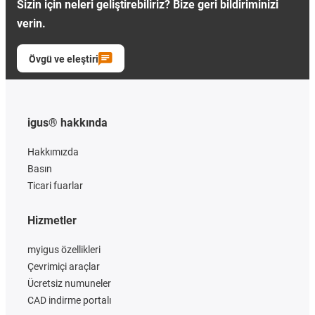
Sizin için neleri geliştirebiliriz? Bize geri bildiriminizi
verin.
Övgü ve eleştiri
igus® hakkında
Hakkımızda
Basın
Ticari fuarlar
Hizmetler
myigus özellikleri
Çevrimiçi araçlar
Ücretsiz numuneler
CAD indirme portalı