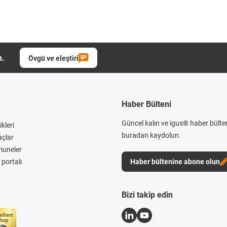
n.
Övgü ve eleştiri
Haber Bülteni
Güncel kalın ve igus® haber bülte
kleri
buradan kaydolun.
açlar
muneler
portalı
Haber bültenine abone olun
Bizi takip edin