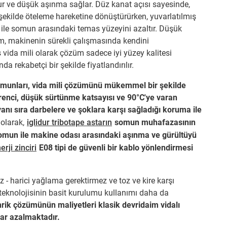
r ve düşük aşınma sağlar. Düz kanat açısı sayesinde,
 şekilde öteleme hareketine dönüştürürken, yuvarlatılmış
i ile somun arasındaki temas yüzeyini azaltır. Düşük
rım, makinenin sürekli çalışmasında kendini
vida mili olarak çözüm sadece iyi yüzey kalitesi
rekabetçi bir şekilde fiyatlandırılır.
 somunları, vida mili çözümünü mükemmel bir şekilde
enci, düşük sürtünme katsayısı ve 90°C'ye varan
 yanı sıra darbelere ve şoklara karşı sağladığı koruma ile
olarak,
iglidur tribotape astarın
somun muhafazasının
omun ile makine odası arasındaki aşınma ve gürültüyü
rji zinciri
E08 tipi de güvenli bir kablo yönlendirmesi
- harici yağlama gerektirmez ve toz ve kire karşı
 teknolojisinin basit kurulumu kullanımı daha da
hrik çözümünün maliyetleri klasik devridaim vidalı
dar azalmaktadır.