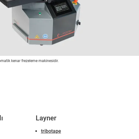
omatik kenar frezeleme makinesidir.
lı
Layner
tribotape