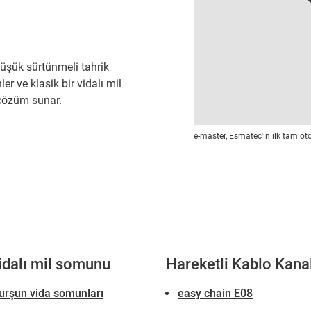
 düşük sürtünmeli tahrik
r ve klasik bir vidalı mil
 çözüm sunar.
e-master, Esmatec'in ilk tam ot
vidalı mil somunu
Hareketli Kablo Kana
urşun vida somunları
easy chain E08