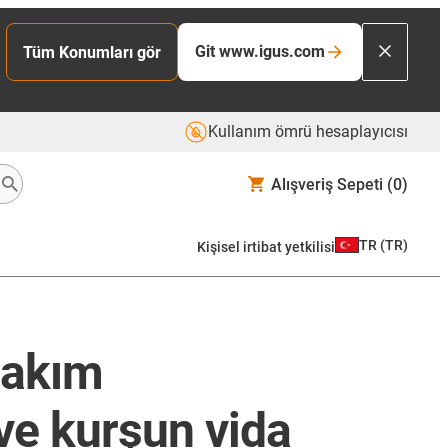
Git www.igus.com
Tüm Konumları gör
Kullanım ömrü hesaplayıcısı
Alışveriş Sepeti
(0)
TR
(
TR
)
Kişisel irtibat yetkilisi
bakım
 ve kurşun vida