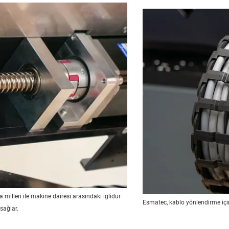
da milleri ile makine dairesi arasındaki iglidur
Esmatec, kablo yönlendirme için E
sağlar.