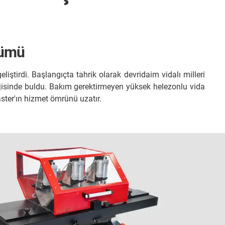
zümü
iştirdi. Başlangıçta tahrik olarak devridaim vidalı milleri
ojisinde buldu. Bakım gerektirmeyen yüksek helezonlu vida
master'ın hizmet ömrünü uzatır.