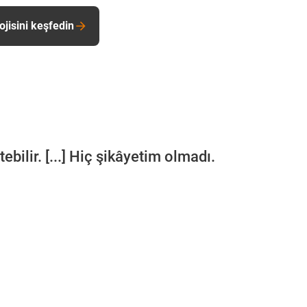
ojisini keşfedin
bilir. [...] Hiç şikâyetim olmadı.