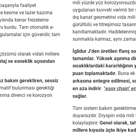
mili yüzde yüz korozyonsuzdu
aşarıyla faaliyet
uygulanan kuvveti verimli bir
ile kesme ve lazer kazıma
dış kanat geometrisi vida mil
yılında kenar frezeleme
gürültülü ve titreşimsiz tasa
ı kurdu. Tam otomatik e-
kanıtlamaktadır. Haddelenmiş 
ygulamalar için güvenilir, tam
sunmakla kalmaz, aynı zamanda 
İglidur J'den üretilen flanş
 çözümü olarak vidalı millere
tamamlar. Yüksek aşınma dir
ntaj ve esneklik açısından
sıcaklıklardaki kararlılığının
puan toplamaktadır.
Buna ek 
 az bakım gerektiren, sessiz
arkasına entegre edilmesi, s
ernatif bulunması gerektiği
en aza indirir
.
"easy chain" ene
aşınma direnci ve korozyon
sağlar.
Tüm sistem bakım gerektirmez 
duyarsızdır. Dryspin vida mili
kolaylaştırır.
Genel olarak, ta
millere kıyasla üçte ikiye ka