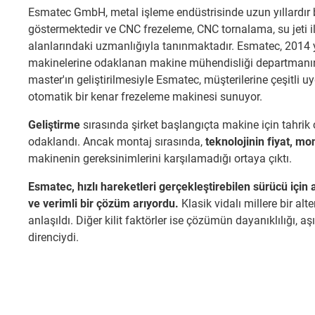
Esmatec GmbH, metal işleme endüstrisinde uzun yıllardır b
göstermektedir ve CNC frezeleme, CNC tornalama, su jeti 
alanlarındaki uzmanlığıyla tanınmaktadır. Esmatec, 2014 
makinelerine odaklanan makine mühendisliği departmanın
master'ın geliştirilmesiyle Esmatec, müşterilerine çeşitli u
otomatik bir kenar frezeleme makinesi sunuyor.
Geliştirme
sırasında şirket başlangıçta makine için tahrik
odaklandı. Ancak montaj sırasında,
teknolojinin fiyat, mo
makinenin gereksinimlerini karşılamadığı ortaya çıktı.
Esmatec, hızlı hareketleri gerçekleştirebilen sürücü için
ve verimli bir çözüm arıyordu.
Klasik vidalı millere bir alt
anlaşıldı. Diğer kilit faktörler ise çözümün dayanıklılığı, 
direnciydi.