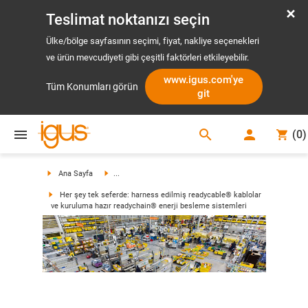
Teslimat noktanızı seçin
Ülke/bölge sayfasının seçimi, fiyat, nakliye seçenekleri
ve ürün mevcudiyeti gibi çeşitli faktörleri etkileyebilir.
www.igus.com'ye
Tüm Konumları görün
git
search
(
0
)
search
Ana Sayfa
...
Her şey tek seferde: harness edilmiş readycable® kablolar
ve kuruluma hazır readychain® enerji besleme sistemleri