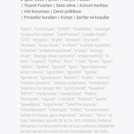
|
Ticaret Fuarları
|
Satın alma
|
Konum haritası
|
Veri koruması
|
Çerez politikası
|
Prosedür kuralları
|
Künye
|
Şartlar ve koşullar
"Apiro", "AutoChain", "CFRIP", "chainflex", "chainge",
"chains for cranes", "ConProtect", "cradle-chain",
"CTD", "drygear", "drylin", "dryspin", "dry-tech",
"dryway", "easy chain", "e-chain", "e-chain systems",
"e-ketten", "e-kettensysteme", "e-loop", "energy
chain", "energy chain systems", "enjoyneering", "e-
skin", "e-spool", "fixflex", "flizz", "i.Cee", "ibow", "igear",
"iglidur", "igubal", "igumid", "igus", "igus improves
what moves", "igus:bike", "igusGO", "igutex",
"iguverse", "iguversum", "kineKIT", "kopla", "manus",
"motion plastics", "motion polymers", "motionary",
"plastics for longer life", "print2mold", "Rawbot",
"RBTX", "readycable", "readychain", "ReBeL",
"ReCyycle", "reguse", "robolink", "Rohbot", "savfe",
"speedigus", "superwise", "take the dryway",
"tribofilament", "tribotape", "triflex", "twisterchain",
"when it moves, igus improves", "xirodur", "xiros" ve
"yes" terimleri, igus® SE & Co. KG/ Köln'ün Federal
Almanya Cumhuriyeti'nde ve bazı yabancı ülkelerde
yasal olarak korunan ticari markalarıdır. Bu liste,