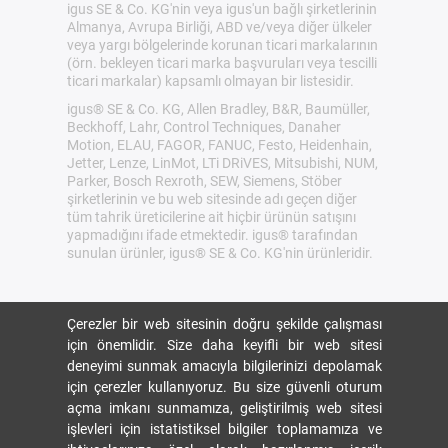
igus SE & Co. KG'nin veya igus'un bağlı şirketlerinin
Almanya, Avrupa Birliği, ABD ve/veya diğer ülkeler
veya yargı bölgelerinde korunan ticari markalarının
(örn. bekleyen ticari marka başvuruları veya tescilli
ticari markalar) kapsamlı olmayan bir listesidir.
igus® SE & Co. KG, Allen Bradley, B&R, Baumüller,
Beckhoff, Lahr, Control Techniques, Danaher
Motion, ELAU, FAGOR, FANUC, Festo, Heidenhain,
Jetter, Lenze, LinMot, LTi DRiVES, Mitsubishi, NUM,
Parker, Bosch Rexroth, SEW, Siemens, Stöber
şirketlerinin ve bu web sitesinde adı geçen diğer
tüm tahrik üreticilerine ait hiçbir ürünün satışını
yapmadığını ifade etmektedir. igus® tarafından
sunulan ürünler, igus® SE & Co. KG'nin ürünleridir.
Çerezler bir web sitesinin doğru şekilde çalışması
için önemlidir. Size daha keyifli bir web sitesi
deneyimi sunmak amacıyla bilgilerinizi depolamak
için çerezler kullanıyoruz. Bu size güvenli oturum
açma imkanı sunmamıza, geliştirilmiş web sitesi
işlevleri için istatistiksel bilgiler toplamamıza ve