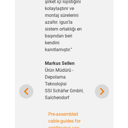
şirket içi lojistiğini
kolaylaştırır ve
montaj sürelerini
azaltır. igus'la
sistem ortaklığı en
başından beri
kendini
kanıtlamıştır."
Markus Sellen
Ürün Müdürü -
Depolama
Teknolojisi
Previous
Next
SSI Schäfer GmbH,
Salchendorf
Pre-assembled
cable guides for
continuous use