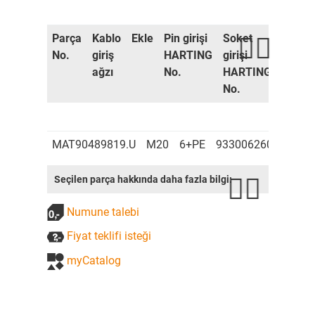
Parça
Kablo
Ekle
Pin girişi
Soket
Konne
No.
giriş
HARTING
girişi
muhaf
ağzı
No.
HARTING
HART
No.
No.
MAT90489819.U
M20
6+PE
9330062601
9330
Seçilen parça hakkında daha fazla bilgi:
Numune talebi
Fiyat teklifi isteği
myCatalog