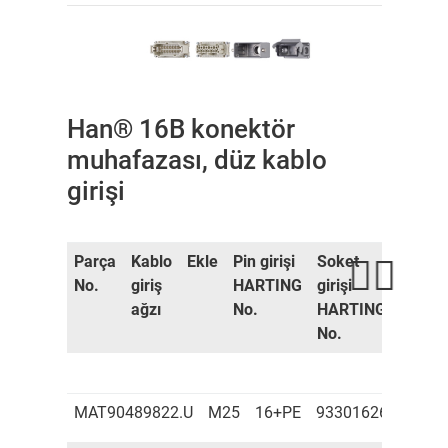
Han® 16B konektör
muhafazası, düz kablo
girişi
Parça
Kablo
Ekle
Pin girişi
Soket
Konne
No.
giriş
HARTING
girişi
muhaf
ağzı
No.
HARTING
HART
No.
No.
MAT90489822.U
M25
16+PE
9330162601
933