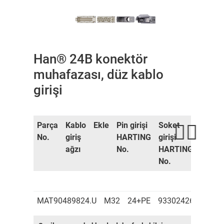
Han® 24B konektör
muhafazası, düz kablo
girişi
Parça
Kablo
Ekle
Pin girişi
Soket
Konne
No.
giriş
HARTING
girişi
muhaf
ağzı
No.
HARTING
HART
No.
No.
MAT90489824.U
M32
24+PE
9330242601
933