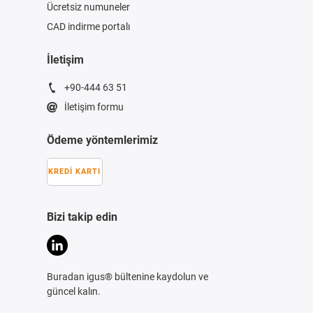
Ücretsiz numuneler
CAD indirme portalı
İletişim
+90-444 63 51
İletişim formu
Ödeme yöntemlerimiz
KREDI KARTI
Bizi takip edin
Buradan igus® bültenine kaydolun ve
güncel kalın.