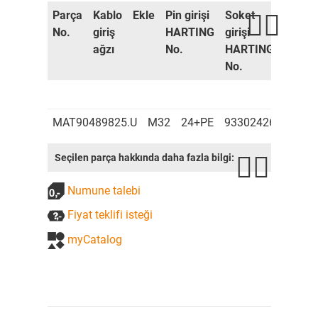
Parça
Kablo
Ekle
Pin girişi
Soket
Konne
No.
giriş
HARTING
girişi
muhaf
ağzı
No.
HARTING
HART
No.
No.
MAT90489825.U
M32
24+PE
9330242601
933
Seçilen parça hakkında daha fazla bilgi:
Numune talebi
Fiyat teklifi isteği
myCatalog