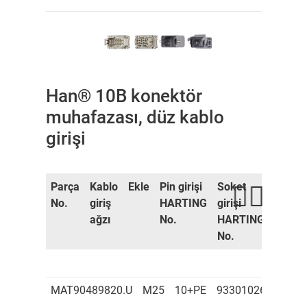
Han® 10B konektör
muhafazası, düz kablo
girişi
Parça
Kablo
Ekle
Pin girişi
Soket
Konne
No.
giriş
HARTING
girişi
muhaf
ağzı
No.
HARTING
HART
No.
No.
MAT90489820.U
M25
10+PE
9330102601
933