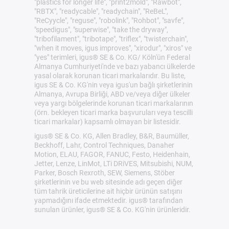
"plastics for longer life", "print2mold", "Rawbot",
"RBTX", "readycable", "readychain", "ReBeL",
"ReCyycle", "reguse", "robolink", "Rohbot", "savfe",
"speedigus", "superwise", "take the dryway",
"tribofilament", "tribotape", "triflex", "twisterchain",
"when it moves, igus improves", "xirodur", "xiros" ve
"yes" terimleri, igus® SE & Co. KG/ Köln'ün Federal
Almanya Cumhuriyeti'nde ve bazı yabancı ülkelerde
yasal olarak korunan ticari markalarıdır. Bu liste,
igus SE & Co. KG'nin veya igus'un bağlı şirketlerinin
Almanya, Avrupa Birliği, ABD ve/veya diğer ülkeler
veya yargı bölgelerinde korunan ticari markalarının
(örn. bekleyen ticari marka başvuruları veya tescilli
ticari markalar) kapsamlı olmayan bir listesidir.
igus® SE & Co. KG, Allen Bradley, B&R, Baumüller,
Beckhoff, Lahr, Control Techniques, Danaher
Motion, ELAU, FAGOR, FANUC, Festo, Heidenhain,
Jetter, Lenze, LinMot, LTi DRiVES, Mitsubishi, NUM,
Parker, Bosch Rexroth, SEW, Siemens, Stöber
şirketlerinin ve bu web sitesinde adı geçen diğer
tüm tahrik üreticilerine ait hiçbir ürünün satışını
yapmadığını ifade etmektedir. igus® tarafından
sunulan ürünler, igus® SE & Co. KG'nin ürünleridir.