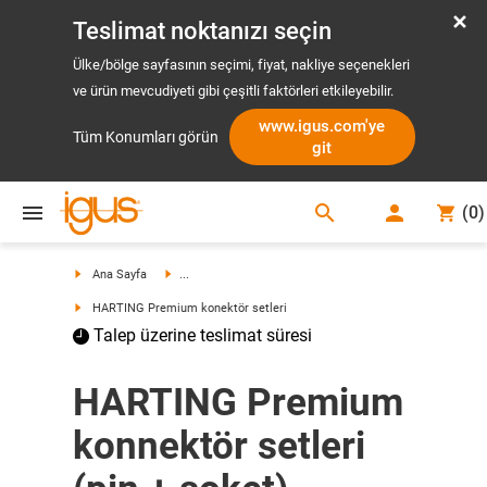
Teslimat noktanızı seçin
Ülke/bölge sayfasının seçimi, fiyat, nakliye seçenekleri
ve ürün mevcudiyeti gibi çeşitli faktörleri etkileyebilir.
www.igus.com'ye
Tüm Konumları görün
git
search
(
0
)
search
Ana Sayfa
...
HARTING Premium konektör setleri
Talep üzerine teslimat süresi
HARTING Premium
konnektör setleri