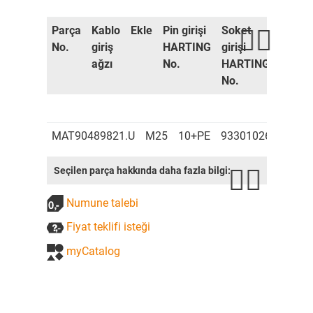
Parça
Kablo
Ekle
Pin girişi
Soket
Konne
No.
giriş
HARTING
girişi
muhaf
ağzı
No.
HARTING
HART
No.
No.
MAT90489821.U
M25
10+PE
9330102601
933
Seçilen parça hakkında daha fazla bilgi:
Numune talebi
Fiyat teklifi isteği
myCatalog