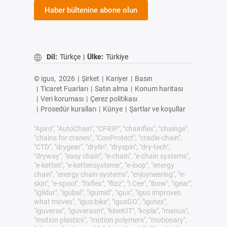
Haber bültenine abone olun
Dil:
Türkçe
|
Ülke:
Türkiye
© igus,
2026
|
Şirket
|
Kariyer
|
Basın
|
Ticaret Fuarları
|
Satın alma
|
Konum haritası
|
Veri koruması
|
Çerez politikası
|
Prosedür kuralları
|
Künye
|
Şartlar ve koşullar
"Apiro", "AutoChain", "CFRIP", "chainflex", "chainge",
"chains for cranes", "ConProtect", "cradle-chain",
"CTD", "drygear", "drylin", "dryspin", "dry-tech",
"dryway", "easy chain", "e-chain", "e-chain systems",
"e-ketten", "e-kettensysteme", "e-loop", "energy
chain", "energy chain systems", "enjoyneering", "e-
skin", "e-spool", "fixflex", "flizz", "i.Cee", "ibow", "igear",
"iglidur", "igubal", "igumid", "igus", "igus improves
what moves", "igus:bike", "igusGO", "igutex",
"iguverse", "iguversum", "kineKIT", "kopla", "manus",
"motion plastics", "motion polymers", "motionary",