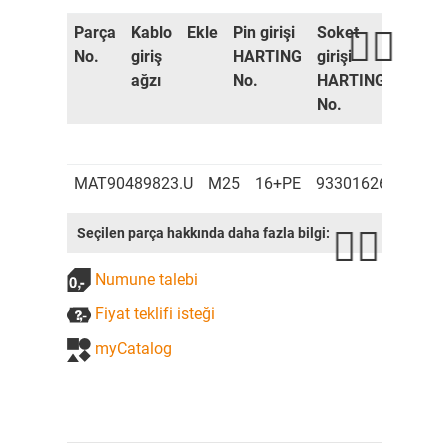
Parça
Kablo
Ekle
Pin girişi
Soket
Konne
No.
giriş
HARTING
girişi
muhaf
ağzı
No.
HARTING
HART
No.
No.
MAT90489823.U
M25
16+PE
9330162601
933
Seçilen parça hakkında daha fazla bilgi:
Numune talebi
Fiyat teklifi isteği
myCatalog