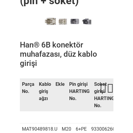
(pin + soket)
Han® 6B konektör
muhafazası, düz kablo
girişi
Parça
Kablo
Ekle
Pin girişi
Soket
Konne
No.
giriş
HARTING
girişi
muhaf
ağzı
No.
HARTING
HART
No.
No.
MAT90489818.U
M20
6+PE
9330062601
9330