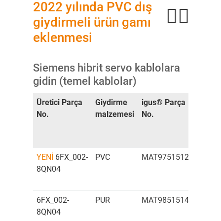
2022 yılında PVC dış
giydirmeli ürün gamı
eklenmesi
Siemens hibrit servo kablolara
gidin (temel kablolar)
Üretici Parça
Giydirme
igus® Parça
Kablo
No.
malzemesi
No.
tipi
YENİ
6FX_002-
PVC
MAT97515129
Teme
8QN04
kablo
6FX_002-
PUR
MAT98515147
Teme
8QN04
kablo