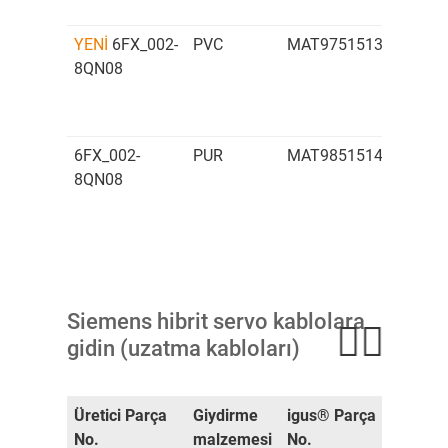
YENİ
6FX_002-
PVC
MAT97515130
Teme
8QN08
kablo
6FX_002-
PUR
MAT98515148
Teme
8QN08
kablo
Siemens hibrit servo kablolara
gidin (uzatma kabloları)
Üretici Parça
Giydirme
igus® Parça
Kablo
No.
malzemesi
No.
tipi