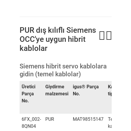
PUR dış kılıflı Siemens
OCC'ye uygun hibrit
kablolar
Siemens hibrit servo kablolara
gidin (temel kablolar)
Üretici
Giydirme
igus® Parça
Kablo
Da
Parça
malzemesi
No.
tipi
ve 
No.
no
[m
6FX_002-
PUR
MAT98515147
Temel
(4
8QN04
kablo
(2