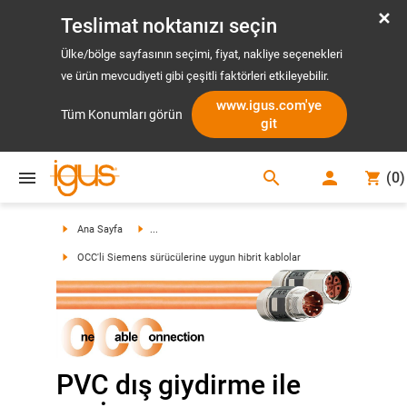
Teslimat noktanızı seçin
Ülke/bölge sayfasının seçimi, fiyat, nakliye seçenekleri
ve ürün mevcudiyeti gibi çeşitli faktörleri etkileyebilir.
www.igus.com'ye
Tüm Konumları görün
git
search
(
0
)
search
Ana Sayfa
...
OCC'li Siemens sürücülerine uygun hibrit kablolar
PVC dış giydirme ile