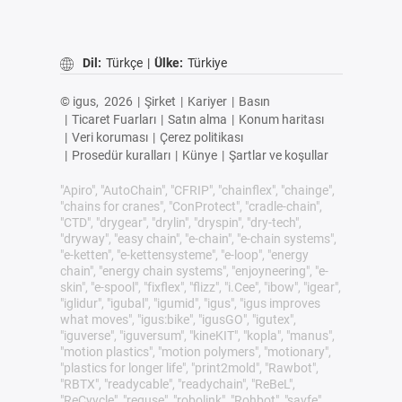
Dil:
Türkçe
|
Ülke:
Türkiye
© igus,
2026
|
Şirket
|
Kariyer
|
Basın
|
Ticaret Fuarları
|
Satın alma
|
Konum haritası
|
Veri koruması
|
Çerez politikası
|
Prosedür kuralları
|
Künye
|
Şartlar ve koşullar
"Apiro", "AutoChain", "CFRIP", "chainflex", "chainge",
"chains for cranes", "ConProtect", "cradle-chain",
"CTD", "drygear", "drylin", "dryspin", "dry-tech",
"dryway", "easy chain", "e-chain", "e-chain systems",
"e-ketten", "e-kettensysteme", "e-loop", "energy
chain", "energy chain systems", "enjoyneering", "e-
skin", "e-spool", "fixflex", "flizz", "i.Cee", "ibow", "igear",
"iglidur", "igubal", "igumid", "igus", "igus improves
what moves", "igus:bike", "igusGO", "igutex",
"iguverse", "iguversum", "kineKIT", "kopla", "manus",
"motion plastics", "motion polymers", "motionary",
"plastics for longer life", "print2mold", "Rawbot",
"RBTX", "readycable", "readychain", "ReBeL",
"ReCyycle", "reguse", "robolink", "Rohbot", "savfe",