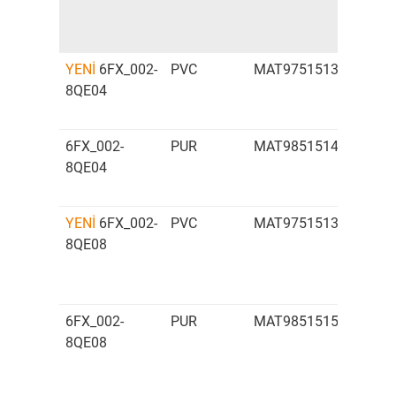
YENİ
6FX_002-
PVC
MAT97515131
Uzat
8QE04
kablo
6FX_002-
PUR
MAT98515149
Uzat
8QE04
kablo
YENİ
6FX_002-
PVC
MAT97515132
Uzat
8QE08
kablo
6FX_002-
PUR
MAT98515150
Uzat
8QE08
kablo