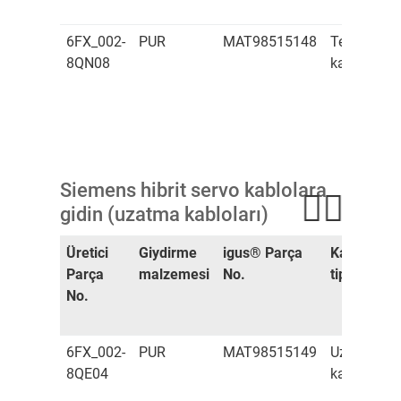
(4
6FX_002-
PUR
MAT98515148
Temel
(4
8QN08
kablo
(2
(4
C
Siemens hibrit servo kablolara
gidin (uzatma kabloları)
Üretici
Giydirme
igus® Parça
Kablo
D
Parça
malzemesi
No.
tipi
v
No.
n
6FX_002-
PUR
MAT98515149
Uzatma
8QE04
kablosu
(