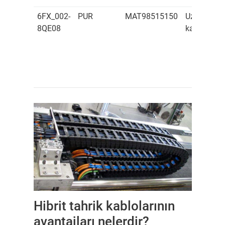
6FX_002-
PUR
MAT98515150
Uzatma
8QE08
kablosu
(
Hibrit tahrik kablolarının
avantajları nelerdir?