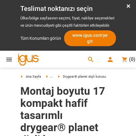
Teslimat noktanızı seçin
Ülke/bölge sayfasının seçimi, fiyat, nakliye seçenekleri
ve ürün mevcudiyeti gibi çeşitli faktörleri etkileyebilir.
www.igus.com'ye
Tüm Konumları görün
git
search
(
0
)
search
Ana Sayfa
...
Drygear® planet dişli kutusu
Montaj boyutu 17
kompakt hafif
tasarımlı
drygear® planet