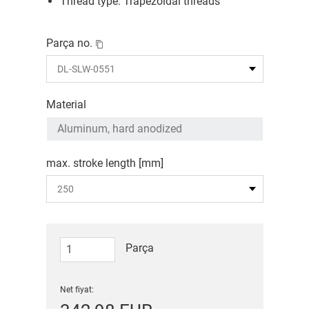
Thread type: Trapezoidal threads
Parça no.
Material
max. stroke length [mm]
Parça
Net fiyat: