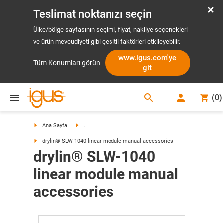
Teslimat noktanızı seçin
Ülke/bölge sayfasının seçimi, fiyat, nakliye seçenekleri
ve ürün mevcudiyeti gibi çeşitli faktörleri etkileyebilir.
www.igus.com'ye
Tüm Konumları görün
git
search
(
0
)
search
Ana Sayfa
...
drylin® SLW-1040 linear module manual accessories
drylin® SLW-1040
linear module manual
accessories