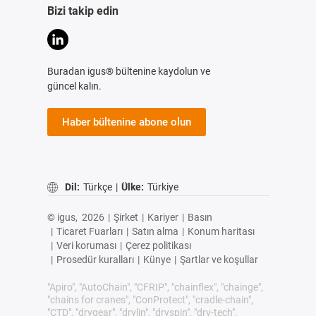
Bizi takip edin
Buradan igus® bültenine kaydolun ve
güncel kalın.
Haber bültenine abone olun
Dil:
Türkçe
|
Ülke:
Türkiye
© igus,
2026
|
Şirket
|
Kariyer
|
Basın
|
Ticaret Fuarları
|
Satın alma
|
Konum haritası
|
Veri koruması
|
Çerez politikası
|
Prosedür kuralları
|
Künye
|
Şartlar ve koşullar
"Apiro", "AutoChain", "CFRIP", "chainflex", "chainge",
"chains for cranes", "ConProtect", "cradle-chain",
"CTD", "drygear", "drylin", "dryspin", "dry-tech",