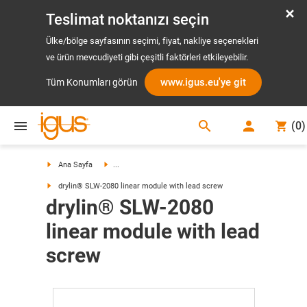
Teslimat noktanızı seçin
Ülke/bölge sayfasının seçimi, fiyat, nakliye seçenekleri
ve ürün mevcudiyeti gibi çeşitli faktörleri etkileyebilir.
www.igus.eu'ye git
Tüm Konumları görün
search
(
0
)
search
Ana Sayfa
...
drylin® SLW-2080 linear module with lead screw
drylin® SLW-2080
linear module with lead
screw