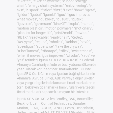
"e-ketten", "e-kettensysteme", "e-loop", "energy
chain", "energy chain systems", "enjoyneering", "e-
skin", "e-spool", "fixflex", "flizz", "i.Cee", "ibow", "igear",
"iglidur", "igubal", "igumid", "igus", "igus improves
what moves", "igus:bike", "igusGO", "igutex",
"iguverse", "iguversum", "kineKIT", "kopla", "manus",
"motion plastics", "motion polymers", "motionary",
"plastics for longer life", "print2mold", "Rawbot",
"RBTX", "readycable", "readychain", "ReBeL",
"ReCyycle", "reguse", "robolink", "Rohbot", "savfe",
"speedigus", "superwise", "take the dryway",
"tribofilament", "tribotape", "triflex", "twisterchain",
"when it moves, igus improves", "xirodur", "xiros" ve
"yes" terimleri, igus® SE & Co. KG/ Köln'ün Federal
Almanya Cumhuriyeti'nde ve bazı yabancı ülkelerde
yasal olarak korunan ticari markalarıdır. Bu liste,
igus SE & Co. KG'nin veya igus'un bağlı şirketlerinin
Almanya, Avrupa Birliği, ABD ve/veya diğer ülkeler
veya yargı bölgelerinde korunan ticari markalarının
(örn. bekleyen ticari marka başvuruları veya tescilli
ticari markalar) kapsamlı olmayan bir listesidir.
igus® SE & Co. KG, Allen Bradley, B&R, Baumüller,
Beckhoff, Lahr, Control Techniques, Danaher
Motion, ELAU, FAGOR, FANUC, Festo, Heidenhain,
Jetter, Lenze, LinMot, LTi DRiVES, Mitsubishi, NUM,