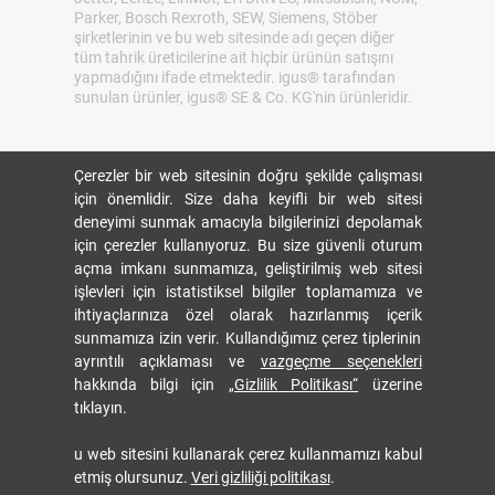
Parker, Bosch Rexroth, SEW, Siemens, Stöber
şirketlerinin ve bu web sitesinde adı geçen diğer
tüm tahrik üreticilerine ait hiçbir ürünün satışını
yapmadığını ifade etmektedir. igus® tarafından
sunulan ürünler, igus® SE & Co. KG'nin ürünleridir.
Çerezler bir web sitesinin doğru şekilde çalışması
için önemlidir. Size daha keyifli bir web sitesi
deneyimi sunmak amacıyla bilgilerinizi depolamak
için çerezler kullanıyoruz. Bu size güvenli oturum
açma imkanı sunmamıza, geliştirilmiş web sitesi
işlevleri için istatistiksel bilgiler toplamamıza ve
ihtiyaçlarınıza özel olarak hazırlanmış içerik
sunmamıza izin verir. Kullandığımız çerez tiplerinin
ayrıntılı açıklaması ve
vazgeçme seçenekleri
hakkında bilgi için
„Gizlilik Politikası“
üzerine
tıklayın.
u web sitesini kullanarak çerez kullanmamızı kabul
etmiş olursunuz.
Veri gizliliği politikası
.