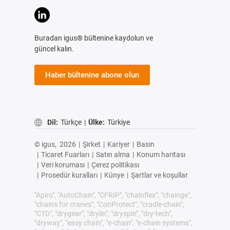
Buradan igus® bültenine kaydolun ve
güncel kalın.
Haber bültenine abone olun
Dil:
Türkçe
|
Ülke:
Türkiye
© igus,
2026
|
Şirket
|
Kariyer
|
Basın
|
Ticaret Fuarları
|
Satın alma
|
Konum haritası
|
Veri koruması
|
Çerez politikası
|
Prosedür kuralları
|
Künye
|
Şartlar ve koşullar
"Apiro", "AutoChain", "CFRIP", "chainflex", "chainge",
"chains for cranes", "ConProtect", "cradle-chain",
"CTD", "drygear", "drylin", "dryspin", "dry-tech",
"dryway", "easy chain", "e-chain", "e-chain systems",