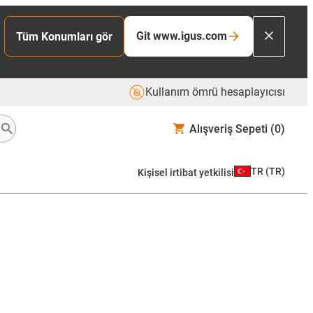
Git www.igus.com
Tüm Konumları gör
Kullanım ömrü hesaplayıcısı
Alışveriş Sepeti
(0)
TR
(
TR
)
Kişisel irtibat yetkilisi