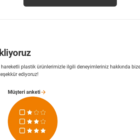
ekliyoruz
reketli plastik ürünlerimizle ilgili deneyimleriniz hakkında biz
 teşekkür ediyoruz!
Müşteri
anketi