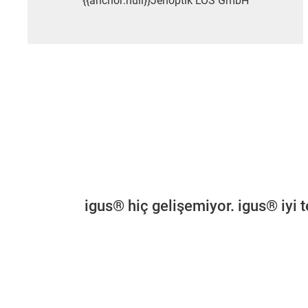
{{anchor:null}}Jenoptik LOS GmbH
igus® hiç gelişemiyor. igus® iyi te