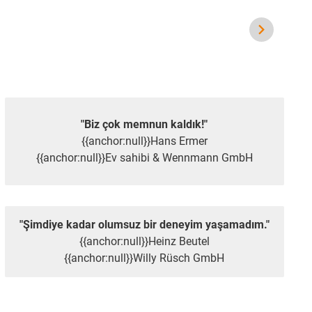
"Biz çok memnun kaldık!"
{{anchor:null}}Hans Ermer
{{anchor:null}}Ev sahibi & Wennmann GmbH
"Şimdiye kadar olumsuz bir deneyim yaşamadım."
{{anchor:null}}Heinz Beutel
{{anchor:null}}Willy Rüsch GmbH