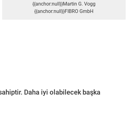
{{anchor:null}}Martin G. Vogg
{{anchor:null}}FIBRO GmbH
 sahiptir. Daha iyi olabilecek başka