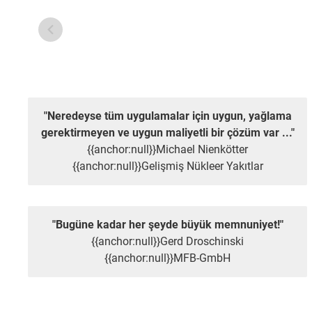
"Neredeyse tüm uygulamalar için uygun, yağlama
gerektirmeyen ve uygun maliyetli bir çözüm var ..."
{{anchor:null}}Michael Nienkötter
{{anchor:null}}Gelişmiş Nükleer Yakıtlar
"Bugüne kadar her şeyde büyük memnuniyet!"
{{anchor:null}}Gerd Droschinski
{{anchor:null}}MFB-GmbH