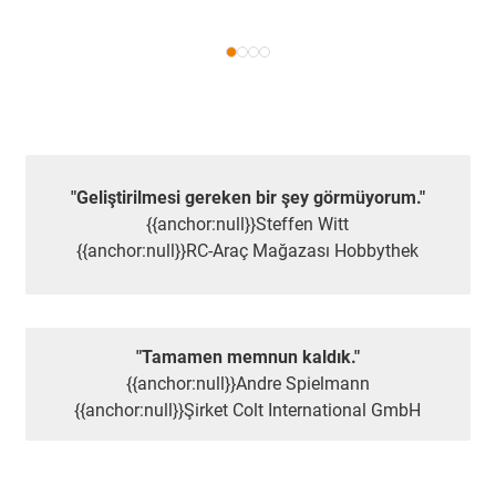
"Geliştirilmesi gereken bir şey görmüyorum."
{{anchor:null}}Steffen Witt
{{anchor:null}}RC-Araç Mağazası Hobbythek
"Tamamen memnun kaldık."
{{anchor:null}}Andre Spielmann
{{anchor:null}}Şirket Colt International GmbH