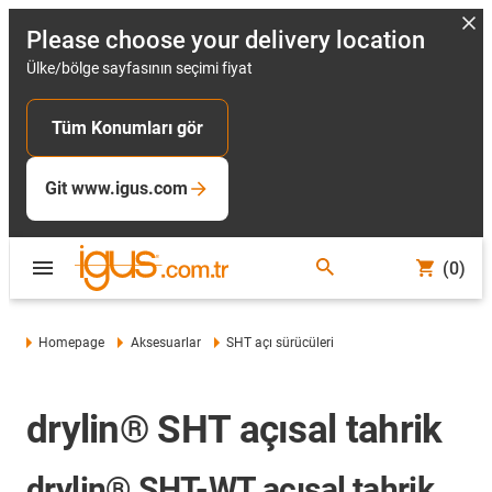
Please choose your delivery location
Ülke/bölge sayfasının seçimi fiyat
Tüm Konumları gör
Git www.igus.com
(0)
Homepage
Aksesuarlar
SHT açı sürücüleri
drylin® SHT açısal tahrik
drylin® SHT-WT açısal tahrik,