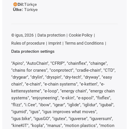
Dil:
Türkçe
Ülke:
Türkiye
©
igus, 2026
Data protection
Cookie Policy
Rules of procedure
Imprint
Terms and Conditions
Data protection settings
"Apiro", "AutoChain", "CFRIP", "chainflex", "chainge",
"chains for cranes", "conprotect", "cradle-chain", "CTD",
"drygear", "drylin", "dryspin", "dry-tech", "dryway", "easy
chain", "e-chain", "e-chain systems", "e-ketten", "e-
kettensysteme", "e-loop", "energy chain", "energy chain
systems", "enjoyneering", "e-skin", "e-spool", "fixflex",
"flizz", "i.Cee", "ibow", "igear", "iglide", "iglidur", "igubal",
"igumid", "igus", "igus improves what moves",
"igus:bike", "igusGO", "igutex", "iguverse", "iguversum",
"kineKIT", "kopla", "manus", "motion plastics", "motion