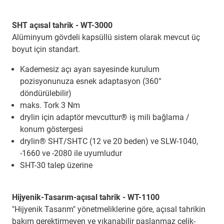
SHT açısal tahrik - WT-3000
Alüminyum gövdeli kapsüllü sistem olarak mevcut üç
boyut için standart.
Kademesiz açı ayarı sayesinde kurulum
pozisyonunuza esnek adaptasyon (360°
döndürülebilir)
maks. Tork 3 Nm
drylin için adaptör mevcuttur® iş mili bağlama /
konum göstergesi
drylin® SHT/SHTC (12 ve 20 beden) ve SLW-1040,
-1660 ve -2080 ile uyumludur
SHT-30 talep üzerine
Hijyenik-Tasarım-açısal tahrik - WT-1100
"Hijyenik Tasarım" yönetmeliklerine göre, açısal tahrikin
bakım gerektirmeyen ve yıkanabilir paslanmaz çelik-