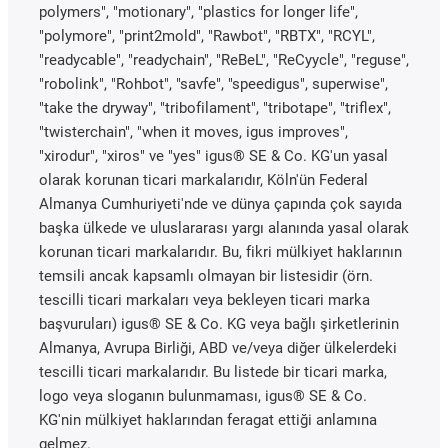
polymers", "motionary", "plastics for longer life",
"polymore", "print2mold", "Rawbot", "RBTX", "RCYL",
"readycable", "readychain", "ReBeL", "ReCyycle", "reguse",
"robolink", "Rohbot", "savfe", "speedigus", superwise",
"take the dryway", "tribofilament", "tribotape", "triflex",
"twisterchain", "when it moves, igus improves",
"xirodur", "xiros" ve "yes" igus® SE & Co. KG'un yasal
olarak korunan ticari markalarıdır, Köln'ün Federal
Almanya Cumhuriyeti'nde ve dünya çapında çok sayıda
başka ülkede ve uluslararası yargı alanında yasal olarak
korunan ticari markalarıdır. Bu, fikri mülkiyet haklarının
temsili ancak kapsamlı olmayan bir listesidir (örn.
tescilli ticari markaları veya bekleyen ticari marka
başvuruları) igus® SE & Co. KG veya bağlı şirketlerinin
Almanya, Avrupa Birliği, ABD ve/veya diğer ülkelerdeki
tescilli ticari markalarıdır. Bu listede bir ticari marka,
logo veya sloganın bulunmaması, igus® SE & Co.
KG'nin mülkiyet haklarından feragat ettiği anlamına
gelmez.