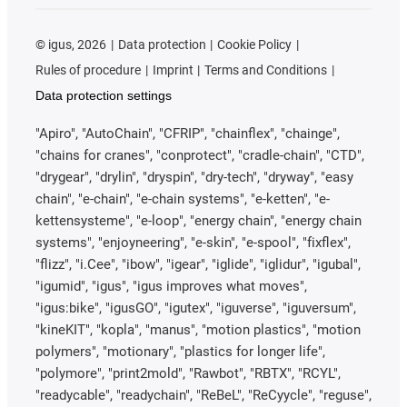
©
igus, 2026
Data protection
Cookie Policy
Rules of procedure
Imprint
Terms and Conditions
Data protection settings
"Apiro", "AutoChain", "CFRIP", "chainflex", "chainge",
"chains for cranes", "conprotect", "cradle-chain", "CTD",
"drygear", "drylin", "dryspin", "dry-tech", "dryway", "easy
chain", "e-chain", "e-chain systems", "e-ketten", "e-
kettensysteme", "e-loop", "energy chain", "energy chain
systems", "enjoyneering", "e-skin", "e-spool", "fixflex",
"flizz", "i.Cee", "ibow", "igear", "iglide", "iglidur", "igubal",
"igumid", "igus", "igus improves what moves",
"igus:bike", "igusGO", "igutex", "iguverse", "iguversum",
"kineKIT", "kopla", "manus", "motion plastics", "motion
polymers", "motionary", "plastics for longer life",
"polymore", "print2mold", "Rawbot", "RBTX", "RCYL",
"readycable", "readychain", "ReBeL", "ReCyycle", "reguse",