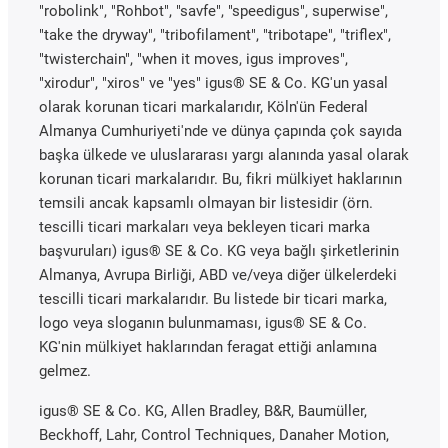
"robolink", "Rohbot", "savfe", "speedigus", superwise",
"take the dryway", "tribofilament", "tribotape", "triflex",
"twisterchain", "when it moves, igus improves",
"xirodur", "xiros" ve "yes" igus® SE & Co. KG'un yasal
olarak korunan ticari markalarıdır, Köln'ün Federal
Almanya Cumhuriyeti'nde ve dünya çapında çok sayıda
başka ülkede ve uluslararası yargı alanında yasal olarak
korunan ticari markalarıdır. Bu, fikri mülkiyet haklarının
temsili ancak kapsamlı olmayan bir listesidir (örn.
tescilli ticari markaları veya bekleyen ticari marka
başvuruları) igus® SE & Co. KG veya bağlı şirketlerinin
Almanya, Avrupa Birliği, ABD ve/veya diğer ülkelerdeki
tescilli ticari markalarıdır. Bu listede bir ticari marka,
logo veya sloganın bulunmaması, igus® SE & Co.
KG'nin mülkiyet haklarından feragat ettiği anlamına
gelmez.
igus® SE & Co. KG, Allen Bradley, B&R, Baumüller,
Beckhoff, Lahr, Control Techniques, Danaher Motion,