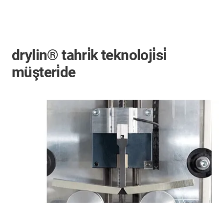
drylin® tahri̇k teknoloji̇si̇
müşteri̇de