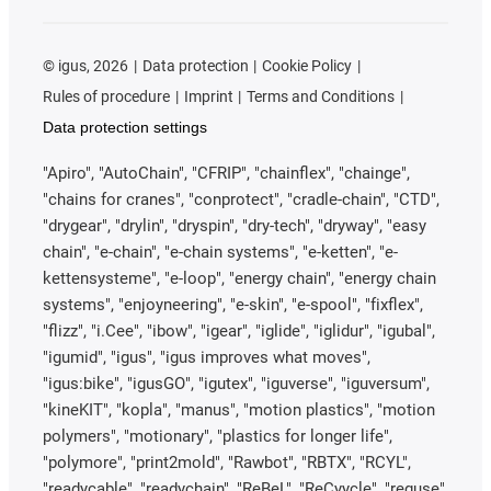
©
igus, 2026
Data protection
Cookie Policy
Rules of procedure
Imprint
Terms and Conditions
Data protection settings
"Apiro", "AutoChain", "CFRIP", "chainflex", "chainge",
"chains for cranes", "conprotect", "cradle-chain", "CTD",
"drygear", "drylin", "dryspin", "dry-tech", "dryway", "easy
chain", "e-chain", "e-chain systems", "e-ketten", "e-
kettensysteme", "e-loop", "energy chain", "energy chain
systems", "enjoyneering", "e-skin", "e-spool", "fixflex",
"flizz", "i.Cee", "ibow", "igear", "iglide", "iglidur", "igubal",
"igumid", "igus", "igus improves what moves",
"igus:bike", "igusGO", "igutex", "iguverse", "iguversum",
"kineKIT", "kopla", "manus", "motion plastics", "motion
polymers", "motionary", "plastics for longer life",
"polymore", "print2mold", "Rawbot", "RBTX", "RCYL",
"readycable", "readychain", "ReBeL", "ReCyycle", "reguse",