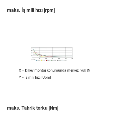
maks. İş mili hızı [rpm]
X = Dikey montaj konumunda merkezi yük [N]
Y = iş mili hızı [Upm]
maks. Tahrik torku [Nm]