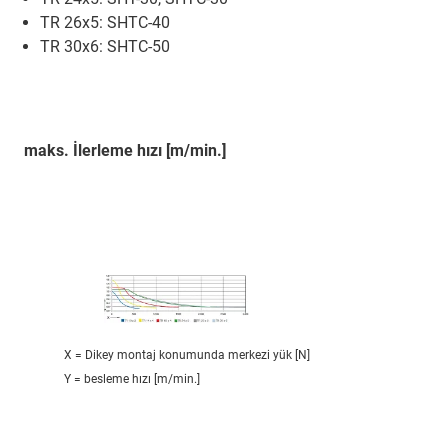
TR 26x5: SHTC-40
TR 30x6: SHTC-50
maks. İlerleme hızı [m/min.]
X = Dikey montaj konumunda merkezi yük [N]
Y = besleme hızı [m/min.]