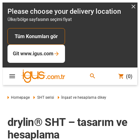
Please choose your delivery location
Ülke/bölge sayfasının seçimi fiyat
Tüm Konumları gör
Git www.igus.com
(0)
Homepage
SHT serisi
İnşaat ve hesaplama dikey
drylin® SHT – tasarım ve
hesaplama