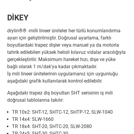
DİKEY
drylin®® -milli lineer üniteler her türlü konumlandırma
ayarı için geliştirilmiştir. Doğrusal ayarlama, farklı
boyutlardaki trapez dişler veya manuel ya da motorla
tahrik edilebilen yüksek helisli kılavuz vidalar aracılığıyla
gerçekleştirilir. Maksimum hareket hızı, dişe ve yüke
bağlı olarak 1 m/dak'ya kadar çıkmaktadır.
İş mili lineer ünitelerinin uygulamanız için uygunluğu
aşağıdaki grafik kullanılarak kontrol edilebilir.
Aşağıdaki trapez diş boyutları SHT serisinin iş mili
doğrusal tablolarına takılır:
TR 10x2: SHT-12, SHTC-12, SHTP-12, SLW-1040
TR 14x4: SLW-1660
TR 18x4: SHT-20, SHTC-20, SLW-2080
TR 24x5: SHT-30, SHTC-30