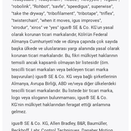
"robolink", "Rohbot", "savfe", "speedigus", superwise",
"take the dryway", "tribofilament", "tribotape", "triflex",
"twisterchain", "when it moves, igus improves",
"xirodur", "xiros" ve "yes" igus® SE & Co. KG'un yasal
olarak korunan ticari markalarıdır, Köln'ün Federal
Almanya Cumhuriyeti'nde ve dünya çapında çok sayıda
başka ülkede ve uluslararası yargı alanında yasal olarak
korunan ticari markalarıdır. Bu, fikri mülkiyet haklarının
temsili ancak kapsamlı olmayan bir listesidir (örn.
tescilli ticari markaları veya bekleyen ticari marka
başvuruları) igus® SE & Co. KG veya bağlı şirketlerinin
Almanya, Avrupa Birliği, ABD ve/veya diğer ülkelerdeki
tescilli ticari markalarıdır. Bu listede bir ticari marka,
logo veya sloganın bulunmaması, igus® SE & Co.
KG'nin mülkiyet haklarından feragat ettiği anlamına
gelmez.
igus® SE & Co. KG, Allen Bradley, B&R, Baumüller,
Beckhoff, Lahr, Control Techniques, Danaher Motion,