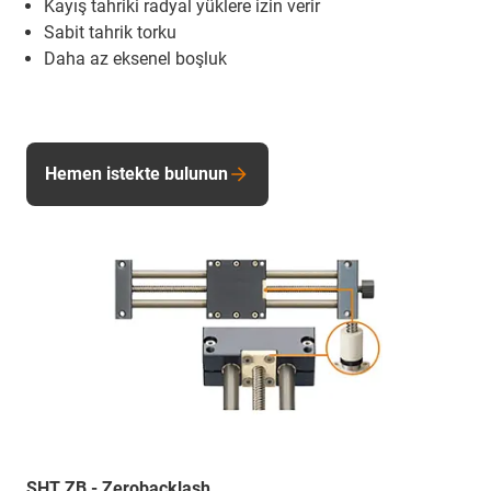
Kayış tahriki radyal yüklere izin verir
Sabit tahrik torku
Daha az eksenel boşluk
Hemen istekte bulunun
SHT ZB - Zerobacklash