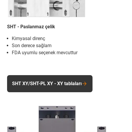
SHT - Paslanmaz çelik
Kimyasal direnç
Son derece sağlam
FDA uyumlu seçenek mevcuttur
SHT XY/SHT-PL XY - XY tablaları