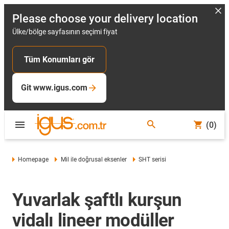
Please choose your delivery location
Ülke/bölge sayfasının seçimi fiyat
Tüm Konumları gör
Git www.igus.com
(0)
Homepage
Mil ile doğrusal eksenler
SHT serisi
Yuvarlak şaftlı kurşun
vidalı lineer modüller