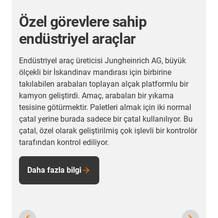
Kılavuz vidalı lineer
sistemler ile diğer
uygulamalar
İster kılavuz vida, ister dişli kayış veya kremayer
tahrik olsun: burada drylin tahrik teknolojisi
müşterilerimizin başarılı uygulama örneklerini
bulabilirsiniz.
r
Genel bakışa git