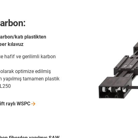
Carbon:
arbon/katı plastikten
eer kılavuz
e hafif ve gerilimli karbon
k olarak optimize edilmiş
an yapılmış tamamen plastik
 L250
ft raylı
WSPC
rbon fiberden yapılmış SAW