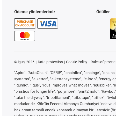
Ödeme yöntemlerimiz
Ödüller
PURCHASE
ON ACCOUNT
©
igus, 2026
Data protection
Cookie Policy
Rules of proced
"Apiro", "AutoChain", "CFRIP", "chainflex", "chainge", "chains f
systems", "e-ketten", "e-kettensysteme", "e-loop", "energy chain"
"igumid", "igus", "igus improves what moves", "igus:bike", "i
"plastics for longer life", "polymore", "print2mold", "Rawbot"
"take the dryway", "tribofilament", "tribotape", "triflex", "t
markalarıdır, Köln'ün Federal Almanya Cumhuriyeti'nde ve dü
haklarının temsili ancak kapsamlı olmayan bir listesidir (ör