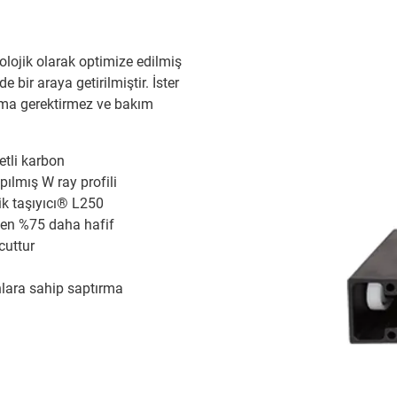
ibolojik olarak optimize edilmiş
 bir araya getirilmiştir. İster
lama gerektirmez ve bakım
etli karbon
ılmış W ray profili
ik taşıyıcı® L250
ten %75 daha hafif
cuttur
anlara sahip saptırma