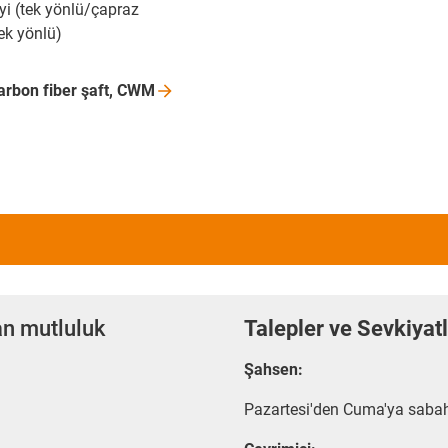
i (tek yönlü/çapraz
ek yönlü)
arbon fiber şaft,
CWM
an mutluluk
Talepler ve Sevkiyat
Şahsen:
Pazartesi'den Cuma'ya sabah