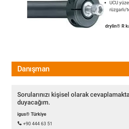
UCU yüzey
rüzgarlı/t
drylin® R k
Danışman
Sorularınızı kişisel olarak cevaplamakt
duyacağım.
igus® Türkiye
+90 444 63 51