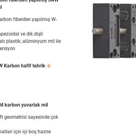
l
arbon fiberden yapılmış W-
apezoidal ve dik dişli
atı plastik, alüminyum mil ile
versiyon
W Karbon hafif
tahrik
M karbon yuvarlak mil
aft geometrisi sayesinde çok
atları için içi boş hazne