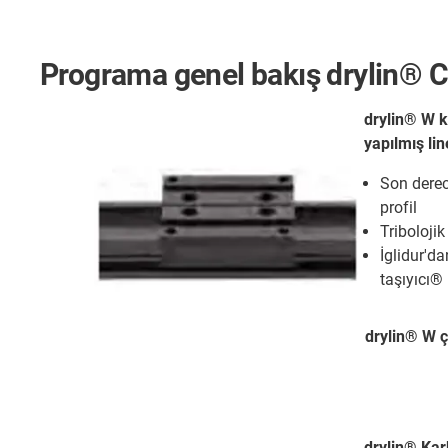
Programa genel bakış drylin® 
drylin® W k
yapılmış lin
Son derec
profil
Triboloji
İglidur'd
taşıyıcı®
drylin® W çi
drylin® Ka