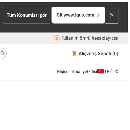
Git www.igus.com
Tüm Konumları gör
Kullanım ömrü hesaplayıcısı
Alışveriş Sepeti
(0)
TR
(
TR
)
Kişisel irtibat yetkilisi