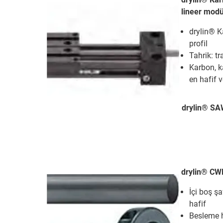
lineer modü
drylin® K
profil
Tahrik: tr
Karbon, k
en hafif 
drylin® SA
drylin® CW
İçi boş ş
hafif
Besleme h