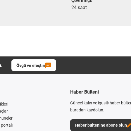
Çevrimiçi:
24 saat
n.
Övgü ve eleştiri
Haber Bülteni
Güncel kalın ve igus® haber bülte
kleri
buradan kaydolun.
açlar
muneler
portalı
Haber bültenine abone olun