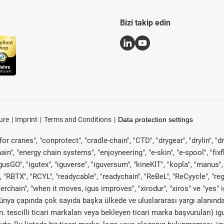
Bizi takip edin
ure
Imprint
Terms and Conditions
Data protection settings
or cranes", "conprotect", "cradle-chain", "CTD", "drygear", "drylin", "dr
, "energy chain systems", "enjoyneering", "e-skin", "e-spool", "fixflex", 
gusGO", "igutex", "iguverse", "iguversum", "kineKIT", "kopla", "manus
, "RBTX", "RCYL", "readycable", "readychain", "ReBeL", "ReCyycle", "re
wisterchain", "when it moves, igus improves", "xirodur", "xiros" ve "ye
nya çapında çok sayıda başka ülkede ve uluslararası yargı alanında y
n. tescilli ticari markaları veya bekleyen ticari marka başvuruları) 