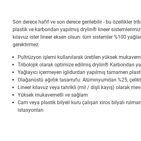
Son derece hafif ve son derece gerilebilir - bu özellikler tr
plastik ve karbondan yapılmış drylin® lineer sistemlerimizde
kılavuz ister lineer eksen olsun: tüm sistemler %100 yağ
gerektirmez.
Pultrüzyon işlemi kullanılarak üretilen yüksek mukavem
Tribolojik olarak optimize edilmiş drylin® Karbondan yap
Yağlayıcı içermeyen iglidurdan yapılmış tamamen plast
Olağanüstü ağırlık tasarrufu: Alüminyumdan %25, çelik
Lineer kılavuz veya tahrikli (mil / dişli kayış) olarak mev
Yüksek mukavemetli ve sağlam
Cam veya plastik bilyeli kuru çalışan xiros bilyalı rulm
istasyonları