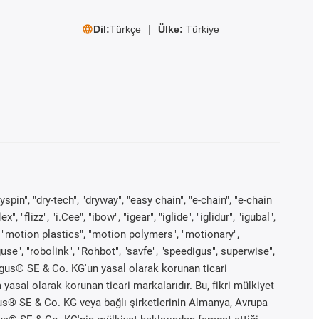
Dil:
Türkçe
Ülke:
Türkiye
yspin", "dry-tech", "dryway", "easy chain", "e-chain", "e-chain
"flizz", "i.Cee", "ibow", "igear", "iglide", "iglidur", "igubal",
", "motion plastics", "motion polymers", "motionary",
guse", "robolink", "Rohbot", "savfe", "speedigus", superwise",
s" igus® SE & Co. KG'un yasal olarak korunan ticari
asal olarak korunan ticari markalarıdır. Bu, fikri mülkiyet
igus® SE & Co. KG veya bağlı şirketlerinin Almanya, Avrupa