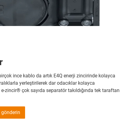
r
e birçok ince kablo da artık E4Q enerji zincirinde kolayca
aralıklarla yerleştirilerek dar odacıklar kolayca
 e-zincir® çok sayıda separatör takıldığında tek taraftan
i gönderin