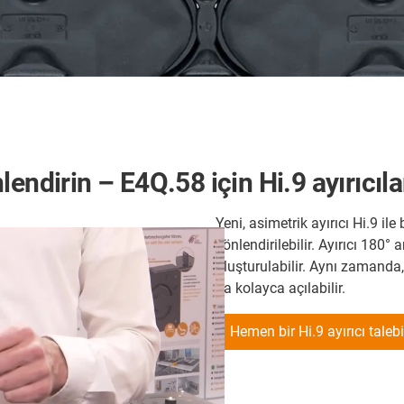
endirin – E4Q.58 için Hi.9 ayırıcıla
Yeni, asimetrik ayırıcı Hi.9 il
yönlendirilebilir. Ayırıcı 180° 
oluşturulabilir. Aynı zamanda,
da kolayca açılabilir.
Hemen bir Hi.9 ayırıcı taleb