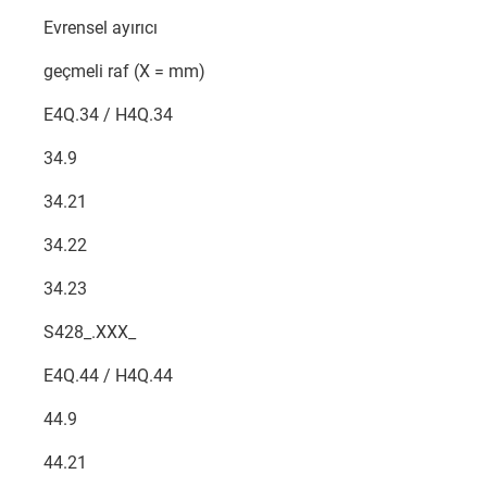
Evrensel ayırıcı
geçmeli raf (X = mm)
E4Q.34 / H4Q.34
34.9
34.21
34.22
34.23
S428_.XXX_
E4Q.44 / H4Q.44
44.9
44.21