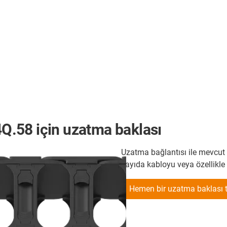
E4Q.58 için uzatma baklası
Uzatma bağlantısı ile mevcut b
sayıda kabloyu veya özellikle a
Hemen bir uzatma baklası t