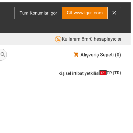
Git www.igus.com
Tüm Konumları gör
Kullanım ömrü hesaplayıcısı
Alışveriş Sepeti
(0)
TR
(
TR
)
Kişisel irtibat yetkilisi