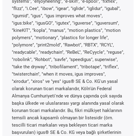
systems", "enjoyneering", "e-skin", "e-spool", "fixflex",
"flizz", "i.Cee", "ibow", "igear", "iglide", "iglidur", "igubal",
"igumid", "igus", "igus improves what moves",
"igus:bike", "igusGO", "igutex", "iguverse", "iguversum",
"kineKIT", "kopla", "manus", "motion plastics", "motion
polymers", "motionary", "plastics for longer life",
"polymore", "print2mold", "Rawbot", "RBTX", "RCYL",
"readycable", "readychain", "ReBeL", "ReCyycle", "reguse",
"robolink", "Rohbot", "savfe", "speedigus", superwise",
"take the dryway", "tribofilament", "tribotape", "triflex",
"twisterchain", "when it moves, igus improves",
"xirodur", "xiros" ve "yes" igus® SE & Co. KG'un yasal
olarak korunan ticari markalarıdır, Köln'ün Federal
Almanya Cumhuriyeti'nde ve dünya çapında çok sayıda
başka ülkede ve uluslararası yargı alanında yasal olarak
korunan ticari markalarıdır. Bu, fikri mülkiyet haklarının
temsili ancak kapsamlı olmayan bir listesidir (örn.
tescilli ticari markaları veya bekleyen ticari marka
başvuruları) igus® SE & Co. KG veya bağlı şirketlerinin