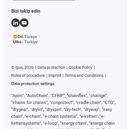
Bizi takip edin
Dil:
Türkçe
Ülke:
Türkiye
©
igus, 2026
Data protection
Cookie Policy
Rules of procedure
Imprint
Terms and Conditions
Data protection settings
"Apiro", "AutoChain", "CFRIP", "chainflex", "chainge",
"chains for cranes", "conprotect", "cradle-chain", "CTD",
"drygear", "drylin", "dryspin", "dry-tech", "dryway", "easy
chain", "e-chain", "e-chain systems", "e-ketten", "e-
kettensysteme", "e-loop", "energy chain", "energy chain