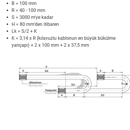
B = 100 mm
R = 40 - 100 mm
S = 3000 m'ye kadar
H = 80 mm'den itibaren
Lk = S/2 + K
K = 3,14 x R (kılavuzlu kablonun en büyük bükülme
yarıçapı) + 2 x 100 mm + 2 x 37,5 mm