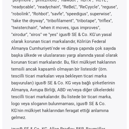
"readycable", "readychain", "ReBeL", "ReCyycle", "reguse",
"robolink", "Rohbot", "savfe", "speedigus", superwise",
"take the dryway", "tribofilament", "tribotape", "triflex",
"twisterchain", "when it moves, igus improves",
"xirodur", "xiros" ve "yes" igus® SE & Co. KG'un yasal
olarak korunan ticari markalarıdır, Köln'ün Federal
Almanya Cumhuriyeti'nde ve dünya çapında çok sayıda
başka ülkede ve uluslararası yargı alanında yasal olarak
korunan ticari markalarıdır. Bu, fikri mülkiyet haklarının
temsili ancak kapsamlı olmayan bir listesidir (örn.
tescilli ticari markaları veya bekleyen ticari marka
başvuruları) igus® SE & Co. KG veya bağlı şirketlerinin
Almanya, Avrupa Birliği, ABD ve/veya diğer ülkelerdeki
tescilli ticari markalarıdır. Bu listede bir ticari marka,
logo veya sloganın bulunmaması, igus® SE & Co.
KG'nin mülkiyet haklarından feragat ettiği anlamına
gelmez.
igus® SE & Co. KG, Allen Bradley, B&R, Baumüller,