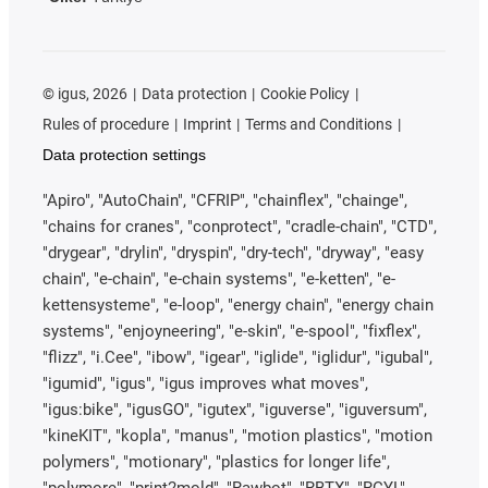
©
igus, 2026
Data protection
Cookie Policy
Rules of procedure
Imprint
Terms and Conditions
Data protection settings
"Apiro", "AutoChain", "CFRIP", "chainflex", "chainge",
"chains for cranes", "conprotect", "cradle-chain", "CTD",
"drygear", "drylin", "dryspin", "dry-tech", "dryway", "easy
chain", "e-chain", "e-chain systems", "e-ketten", "e-
kettensysteme", "e-loop", "energy chain", "energy chain
systems", "enjoyneering", "e-skin", "e-spool", "fixflex",
"flizz", "i.Cee", "ibow", "igear", "iglide", "iglidur", "igubal",
"igumid", "igus", "igus improves what moves",
"igus:bike", "igusGO", "igutex", "iguverse", "iguversum",
"kineKIT", "kopla", "manus", "motion plastics", "motion
polymers", "motionary", "plastics for longer life",
"polymore", "print2mold", "Rawbot", "RBTX", "RCYL",