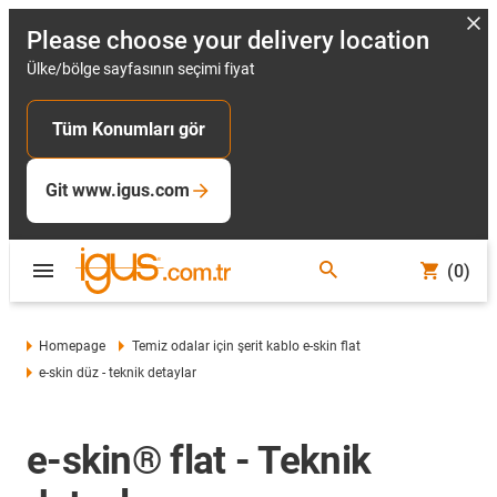
Please choose your delivery location
Ülke/bölge sayfasının seçimi fiyat
Tüm Konumları gör
Git www.igus.com
(0)
Homepage
Temiz odalar için şerit kablo e-skin flat
e-skin düz - teknik detaylar
e-skin® flat - Teknik