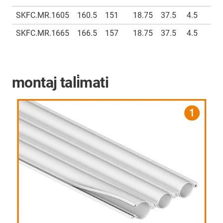
SKFC.MR.1605
160.5
151
18.75
37.5
4.5
9
SKFC.MR.1665
166.5
157
18.75
37.5
4.5
9
montaj tali̇mati