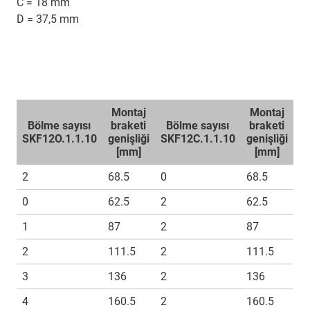
C = 18 mm
D = 37,5 mm
Montaj
Montaj
Bölme sayısı
braketi
Bölme sayısı
braketi
SKF12O.1.1.10
genişliği
SKF12C.1.1.10
genişliği
S
[mm]
[mm]
2
68.5
0
68.5
2
0
62.5
2
62.5
3
1
87
2
87
4
2
111.5
2
111.5
5
3
136
2
136
6
4
160.5
2
160.5