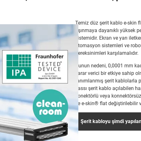
Temiz düz şerit kablo e-skin 
aşınmaya dayanıklı yüksek per
sistemidir. Ekran ve yarı ile
otomasyon sistemleri ve robotla
gereksinimleri karşılamalıdır.
Bunun nedeni, 0,0001 mm kada
zarar verici bir etkiye sahip 
tanımlanmış şerit kablolarla 
yassı şerit kablo açılabilen h
konektörlü veya konnektörsüz 
ile e-skin® flat değiştirilebilir
Şerit kabloyu şimdi yapılan