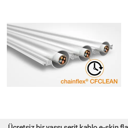
Ücretsiz bir yassı şerit kablo e-skin fla