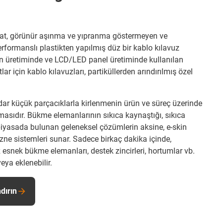
flat, görünür aşınma ve yıpranma göstermeyen ve
formanslı plastikten yapılmış düz bir kablo kılavuz
tken üretiminde ve LCD/LED panel üretiminde kullanılan
r için kablo kılavuzları, partiküllerden arındırılmış özel
r küçük parçacıklarla kirlenmenin ürün ve süreç üzerinde
olmasıdır. Bükme elemanlarının sıkıca kaynaştığı, sıkıca
piyasada bulunan geleneksel çözümlerin aksine, e-skin
azne sistemleri sunar. Sadece birkaç dakika içinde,
esnek bükme elemanları, destek zincirleri, hortumlar vb.
 veya eklenebilir.
dırın