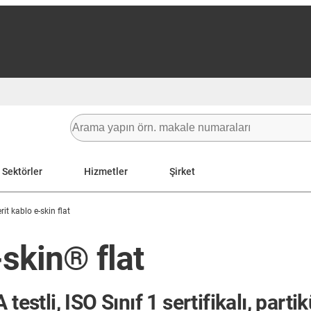
Sektörler
Hizmetler
Şirket
rit kablo e-skin flat
-skin® flat
estli, ISO Sınıf 1 sertifikalı, parti