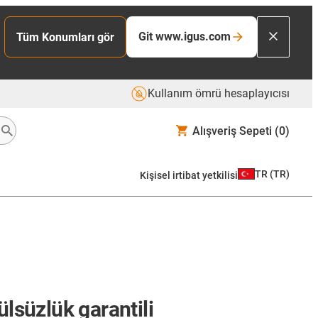
Git www.igus.com
Tüm Konumları gör
Kullanım ömrü hesaplayıcısı
Alışveriş Sepeti
(0)
TR
(
TR
)
Kişisel irtibat yetkilisi
külsüzlük garantili