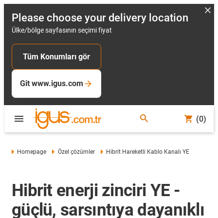
Please choose your delivery location
Ülke/bölge sayfasının seçimi fiyat
Tüm Konumları gör
Git www.igus.com
(0)
Homepage
Özel çözümler
Hibrit Hareketli Kablo Kanalı YE
Hibrit enerji zinciri YE -
güçlü, sarsıntıya dayanıklı