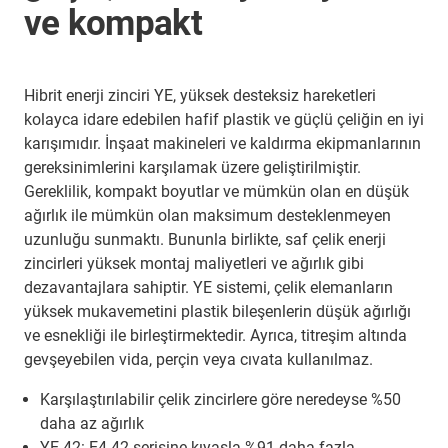
ve kompakt
Hibrit enerji zinciri YE, yüksek desteksiz hareketleri
kolayca idare edebilen hafif plastik ve güçlü çeliğin en iyi
karışımıdır. İnşaat makineleri ve kaldırma ekipmanlarının
gereksinimlerini karşılamak üzere geliştirilmiştir.
Gereklilik, kompakt boyutlar ve mümkün olan en düşük
ağırlık ile mümkün olan maksimum desteklenmeyen
uzunluğu sunmaktı. Bununla birlikte, saf çelik enerji
zincirleri yüksek montaj maliyetleri ve ağırlık gibi
dezavantajlara sahiptir. YE sistemi, çelik elemanların
yüksek mukavemetini plastik bileşenlerin düşük ağırlığı
ve esnekliği ile birleştirmektedir. Ayrıca, titreşim altında
gevşeyebilen vida, perçin veya cıvata kullanılmaz.
Karşılaştırılabilir çelik zincirlere göre neredeyse %50
daha az ağırlık
YE.42: E4.42 serisine kıyasla %91 daha fazla